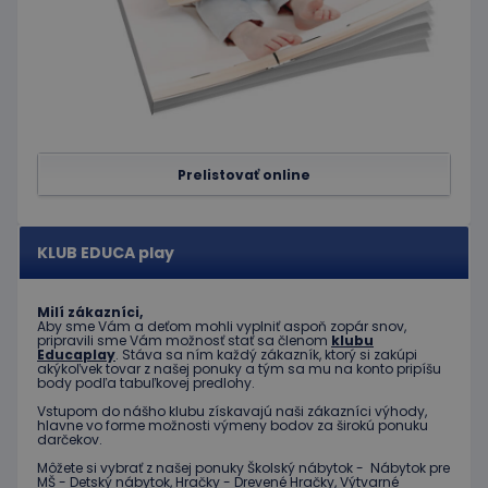
používa
služba
Cookie-
Script.c
zapamät
predvol
súhlasu
súbormi
cookie
návštev
Je
Prelistovať online
nevyhnu
aby ban
cookies
Cookie-
Script.c
KLUB EDUCA play
fungova
správne
Google Privacy Policy
PHPSESSID
Cookies
Cookie
PHP.net
Milí zákazníci,
relácie
generov
www.educaplay.sk
Aby sme Vám a deťom mohli vyplniť aspoň zopár snov,
aplikáci
pripravili sme Vám možnosť stať sa členom
klubu
založen
Educaplay
. Stáva sa ním každý zákazník, ktorý si zakúpi
jazyku 
akýkoľvek tovar z našej ponuky a tým sa mu na konto pripíšu
Toto je
body podľa tabuľkovej predlohy.
univerz
Vstupom do nášho klubu získavajú naši zákazníci výhody,
identifi
hlavne vo forme možnosti výmeny bodov za širokú ponuku
používa
darčekov.
údržbu
premen
Môžete si vybrať z našej ponuky Školský nábytok - Nábytok pre
relácií
MŠ - Detský nábytok, Hračky - Drevené Hračky, Výtvarné
používat