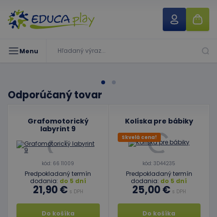
Menu
Odporúčaný tovar
Grafomotorický
Kolíska pre bábiky
labyrint 9
Skvelá cena!
kód: 66 11009
kód: 3D44235
Predpokladaný termín
Predpokladaný termín
dodania:
do 5 dní
dodania:
do 5 dní
21,90 €
25,00 €
s DPH
s DPH
Do košíka
Do košíka