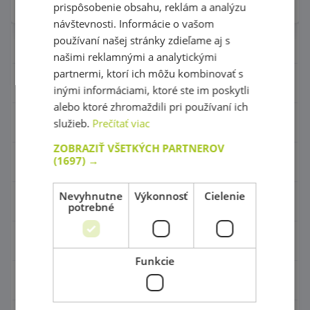
prispôsobenie obsahu, reklám a analýzu
návštevnosti. Informácie o vašom
používaní našej stránky zdieľame aj s
Nábytok pre škôlky
našimi reklamnými a analytickými
partnermi, ktorí ich môžu kombinovať s
Didaktické hry
inými informáciami, ktoré ste im poskytli
alebo ktoré zhromaždili pri používaní ich
Hračky - Tematika
služieb.
Prečítať viac
ZOBRAZIŤ VŠETKÝCH PARTNEROV
(1697) →
Hudobné nástroje
Nevyhnutne
Výkonnosť
Cielenie
Výtvarné pomôcky - Kreativita
potrebné
Pohybové a športové potreby
Funkcie
Detské ihriská