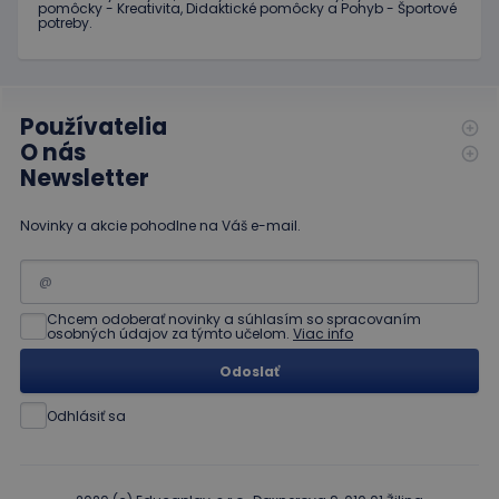
pomôcky - Kreativita, Didaktické pomôcky a Pohyb - Športové
Spravidl
potreby.
o náho
vygener
číslo, s
jeho pou
môže by
špecific
Používatelia
daný we
dobrým
O nás
príklado
udržani
Newsletter
prihlás
stavu
používa
Novinky a akcie pohodlne na Váš e-mail.
medzi
stránkam
limit
www.educaplay.sk
1 mesiac
Tento s
cookie s
používa
Chcem odoberať novinky a súhlasím so spracovaním
obmedz
osobných údajov za týmto učelom.
Viac info
frekvenc
žiadostí
Odoslať
znižuje r
ohrome
servera 
Odhlásiť sa
nadmer
požiada
hideRightBanner
.www.educaplay.sk
2 hodiny