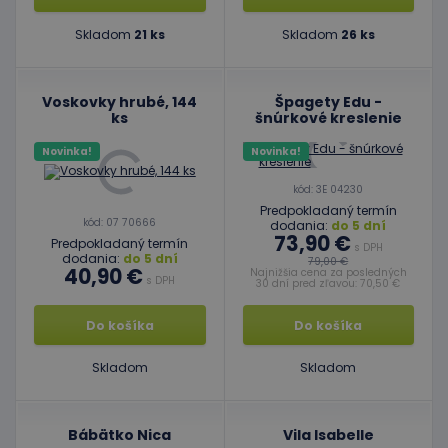
Skladom
21 ks
Skladom
26 ks
Voskovky hrubé, 144
Špagety Edu -
ks
šnúrkové kreslenie
Novinka!
Novinka!
kód: 3E 04230
Predpokladaný termín
kód: 07 70666
dodania:
do 5 dní
73,90 €
Predpokladaný termín
s DPH
dodania:
do 5 dní
79,00 €
40,90 €
Najnižšia cena za posledných
s DPH
30 dní pred zľavou: 70,50 €
Do košíka
Do košíka
Skladom
Skladom
Bábätko Nica
Vila Isabelle