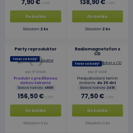
7,90 €
138,90 €
s DPH
s DPH
Do košíka
Do košíka
Skladom
2 ks
Skladom
2 ks
Party reproduktor
Radiomagnetofon s
CD
Tovar za body!
Tovar za body!
kód: 1P 50048
kód: 1P 53041
Produkt s predĺženou
Predpokladaný termín
dobou čakania
dodania:
do 20 dní
Bodová hodnota:
4800
Bodová hodnota:
2410
156,50 €
77,50 €
s DPH
s DPH
Do košíka
Do košíka
Skladom 0 ks
Skladom 0 ks