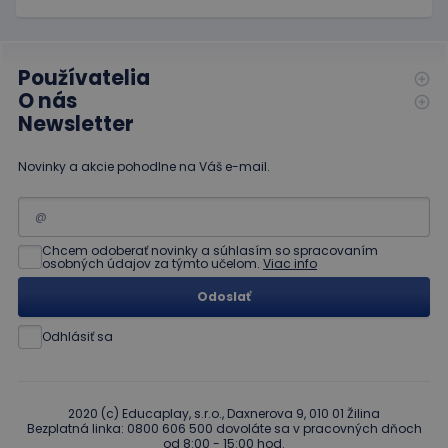
návštevou
uvedenej
webovej
stránky.
Používatelia
O nás
Newsletter
Novinky a akcie pohodlne na Váš e-mail.
Chcem odoberať novinky a súhlasím so spracovaním
osobných údajov za týmto učelom.
Viac info
Odoslať
Odhlásiť sa
2020 (c) Educaplay, s.r.o., Daxnerova 9, 010 01 Žilina
Bezplatná linka: 0800 606 500 dovoláte sa v pracovných dňoch
od 8:00 - 15:00 hod.