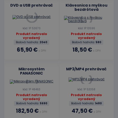
Cielenie
Funkcie
DVD a USB prehrávač
Klávesnica s myškou
bezdrôtová
Nevyhnutne potrebné súbory cookie umožňujú
základné funkcie webovej lokality, ako prihlásenie
používateľa a správa účtu. Webová lokalita sa nedá
správne používať bez nevyhnutne potrebných
kód: 1P 53670
kód: 1P 13596
súborov cookie.
Produkt natrvalo
Produkt natrvalo
vyradený
vyradený
Poskytovateľ
/
Uplynutie
Meno
Popis
Bodová hodnota:
2040
Bodová hodnota:
580
Doména
platnosti
65,90 €
18,50 €
CookieScriptConsent
1 mesiac
Tento s
CookieScript
s DPH
s DPH
2 dni
cookie
www.educaplay.sk
používa
služba
Cookie-
Mikrosystém
MP3/MP4 prehrávač
Script.c
zapamät
PANASONIC
predvol
súhlasu
súbormi
cookie
kód: 1P 48463
kód: 1P 53358
návštev
Je
Produkt natrvalo
Produkt natrvalo
nevyhnu
vyradený
vyradený
aby ban
Bodová hodnota:
5690
Bodová hodnota:
1480
cookies
Cookie-
182,50 €
47,50 €
s DPH
s DPH
Script.c
fungova