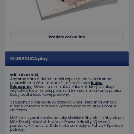
spoločnosť
webových
Google) s
stránok.
cieľom
zistiť, či
_ga_JJ046LYKNG
.educaplay.sk
1 rok 1
Tento súbor
prehliadač
mesiac
cookie používa
návštevníka
služba Google
webu
Analytics na
podporuje
zachovanie
súbory
Prelistovať online
stavu relácie.
cookie.
IDE
1 rok
Tento
Google LLC
súbor
.doubleclick.net
cookie
KLUB EDUCA play
nastavuje
spoločnosť
Doubleclick
a vykonáva
Milí zákazníci,
informácie
Aby sme Vám a deťom mohli vyplniť aspoň zopár snov,
o tom, ako
pripravili sme Vám možnosť stať sa členom
klubu
koncový
Educaplay
. Stáva sa ním každý zákazník, ktorý si zakúpi
používateľ
akýkoľvek tovar z našej ponuky a tým sa mu na konto pripíšu
používa
body podľa tabuľkovej predlohy.
webovú
Vstupom do nášho klubu získavajú naši zákazníci výhody,
stránku, a o
hlavne vo forme možnosti výmeny bodov za širokú ponuku
akejkoľvek
darčekov.
reklame,
ktorú
Môžete si vybrať z našej ponuky Školský nábytok - Nábytok pre
mohol
MŠ - Detský nábytok, Hračky - Drevené Hračky, Výtvarné
koncový
pomôcky - Kreativita, Didaktické pomôcky a Pohyb - Športové
používateľ
potreby.
vidieť pred