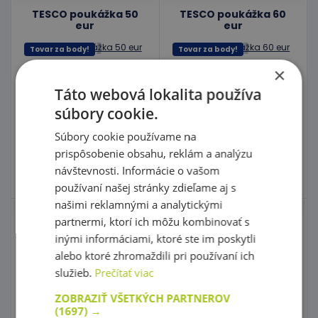
TESCO poukážka 50
TESCO poukážka 60
eur
eur
Tovar za body!
Tovar za body!
×
kód: Tesco 50
kód: Tesco 60
Predpokladaný termín
Predpokladaný termín
Táto webová lokalita používa
dodania:
do 20 dní
dodania:
do 20 dní
Bodová hodnota:
3000
Bodová hodnota:
3600
súbory cookie.
Súbory cookie používame na
Do košíka
Do košíka
prispôsobenie obsahu, reklám a analýzu
návštevnosti. Informácie o vašom
Skladom 0 ks
Skladom 0 ks
používaní našej stránky zdieľame aj s
našimi reklamnými a analytickými
partnermi, ktorí ich môžu kombinovať s
TESCO poukážka 80
Toaster
eur
inými informáciami, ktoré ste im poskytli
Tovar za body!
alebo ktoré zhromaždili pri používaní ich
Tovar za body!
kód: 1P 27260
služieb.
Prečítať viac
Predpokladaný termín
kód: Tesco 80
dodania:
do 20 dní
ZOBRAZIŤ VŠETKÝCH PARTNEROV
Predpokladaný termín
Bodová hodnota:
440
dodania:
do 20 dní
(1697) →