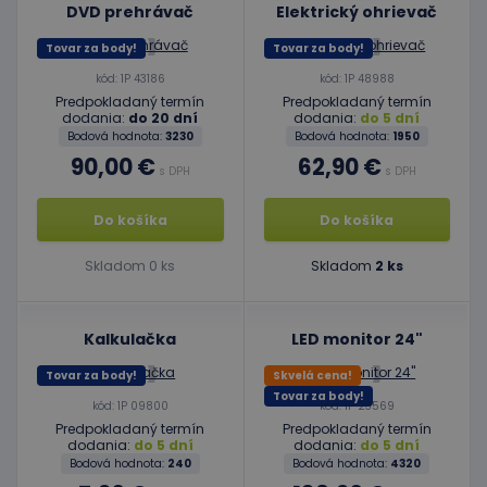
DVD prehrávač
Elektrický ohrievač
Tovar za body!
Tovar za body!
kód: 1P 43186
kód: 1P 48988
Predpokladaný termín
Predpokladaný termín
dodania:
do 20 dní
dodania:
do 5 dní
Bodová hodnota:
3230
Bodová hodnota:
1950
90,00 €
62,90 €
s DPH
s DPH
Do košíka
Do košíka
Skladom 0 ks
Skladom
2 ks
Kalkulačka
LED monitor 24"
Tovar za body!
Skvelá cena!
Tovar za body!
kód: 1P 09800
kód: 1P 23569
Predpokladaný termín
Predpokladaný termín
dodania:
do 5 dní
dodania:
do 5 dní
Bodová hodnota:
240
Bodová hodnota:
4320