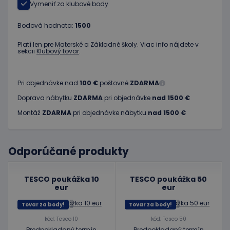
Vymeniť za klubové body
Bodová hodnota:
1500
Platí len pre Materské a Základné školy. Viac info nájdete v
sekcii
Klubový tovar
.
Pri objednávke nad
100 €
poštovné
ZDARMA
Doprava nábytku
ZDARMA
pri objednávke
nad 1500 €
Montáž
ZDARMA
pri objednávke nábytku
nad 1500 €
Odporúčané produkty
TESCO poukážka 10
TESCO poukážka 50
eur
eur
Tovar za body!
Tovar za body!
kód: Tesco 10
kód: Tesco 50
Predpokladaný termín
Predpokladaný termín