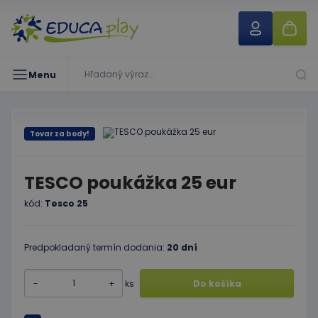
Menu
Tovar za body!
TESCO poukážka 25 eur
kód:
Tesco 25
Predpokladaný termín dodania:
20 dní
-
+
ks
Do košíka