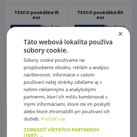
TESCO poukážka 15
TESCO poukážka 80
eur
eur
Tovar za body!
Tovar za body!
×
kód: Tesco 15
kód: Tesco 80
Táto webová lokalita používa
Predpokladaný termín
Predpokladaný termín
dodania:
do 20 dní
dodania:
do 20 dní
súbory cookie.
Bodová hodnota:
900
Bodová hodnota:
4800
Súbory cookie používame na
prispôsobenie obsahu, reklám a analýzu
Do košíka
Do košíka
návštevnosti. Informácie o vašom
používaní našej stránky zdieľame aj s
Skladom 0 ks
Skladom 0 ks
našimi reklamnými a analytickými
partnermi, ktorí ich môžu kombinovať s
Nábytok pre škôlky
inými informáciami, ktoré ste im poskytli
alebo ktoré zhromaždili pri používaní ich
Didaktické hry
služieb.
Prečítať viac
ZOBRAZIŤ VŠETKÝCH PARTNEROV
(1697) →
Hračky - Tematika