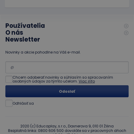
limit
www.educaplay.sk
1 mesiac
Tento s
cookie s
používa
obmedz
frekvenc
Používatelia
žiadostí
znižuje r
O nás
ohrome
Newsletter
servera 
nadmer
požiada
Novinky a akcie pohodlne na Váš e-mail.
hideRightBanner
.www.educaplay.sk
2 hodiny
eshopcartid
.www.educaplay.sk
1 mesiac
2 dni
Chcem odoberať novinky a súhlasím so spracovaním
osobných údajov za týmto učelom.
Viac info
Odoslať
Odhlásiť sa
Poskytovateľ
Uplynutie
Meno
Popis
/
Doména
platnosti
Poskytovateľ
/
Uplynutie
Meno
Popis
_ga
1 rok 1
Tento názov
Google LLC
Doména
platnosti
mesiac
súboru cookie je
.educaplay.sk
2020 (c) Educaplay, s.r.o., Daxnerova 9, 010 01 Žilina
spojený s
_gcl_au
3 mesiace
Tento
Google LLC
Bezplatná linka: 0800 606 500 dovoláte sa v pracovných dňoch
Google
1 deň
súbor
.educaplay.sk