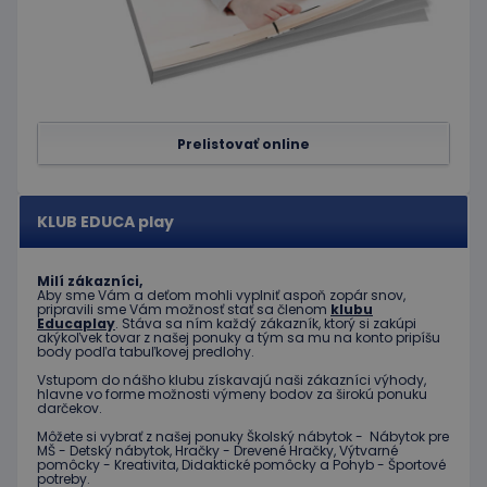
správne
Google Privacy Policy
PHPSESSID
Cookies
Cookie
PHP.net
relácie
generov
www.educaplay.sk
aplikáci
založen
jazyku 
Toto je
univerz
Prelistovať online
identifi
používa
údržbu
premen
relácií
KLUB EDUCA play
používat
Spravidl
o náho
vygener
Milí zákazníci,
číslo, s
Aby sme Vám a deťom mohli vyplniť aspoň zopár snov,
jeho pou
pripravili sme Vám možnosť stať sa členom
klubu
môže by
Educaplay
. Stáva sa ním každý zákazník, ktorý si zakúpi
špecific
akýkoľvek tovar z našej ponuky a tým sa mu na konto pripíšu
daný we
body podľa tabuľkovej predlohy.
dobrým
Vstupom do nášho klubu získavajú naši zákazníci výhody,
príklado
hlavne vo forme možnosti výmeny bodov za širokú ponuku
udržani
darčekov.
prihlás
stavu
Môžete si vybrať z našej ponuky Školský nábytok - Nábytok pre
používa
MŠ - Detský nábytok, Hračky - Drevené Hračky, Výtvarné
medzi
pomôcky - Kreativita, Didaktické pomôcky a Pohyb - Športové
stránkam
potreby.