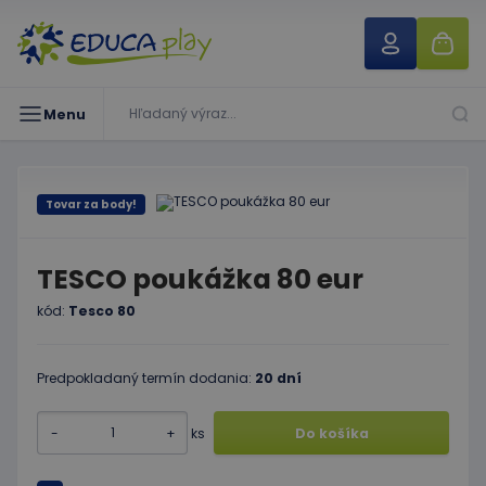
Menu
Tovar za body!
TESCO poukážka 80 eur
kód:
Tesco 80
Predpokladaný termín dodania:
20 dní
-
+
ks
Do košíka