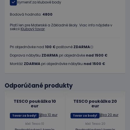
Vymeniť za klubové body
Bodová hodnota:
4800
Platí len pre Materské a Základné školy. Viac info nájdete v
sekcii
Klubový tovar
.
Pri objednávke nad
100 €
poštovné
ZDARMA
Doprava nábytku
ZDARMA
pri objednávke
nad 1500 €
Montáž
ZDARMA
pri objednávke nábytku
nad 1500 €
Odporúčané produkty
TESCO poukážka 10
TESCO poukážka 20
eur
eur
Tovar za body!
Tovar za body!
kód: Tesco 10
kód: Tesco 20
Predpokladaný termín
Predpokladaný termín