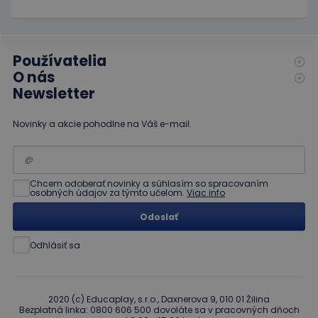
limit
www.educaplay.sk
1 mesiac
Tento s
cookie s
používa
obmedz
frekvenc
Používatelia
žiadostí
znižuje r
O nás
ohrome
Newsletter
servera 
nadmer
požiada
Novinky a akcie pohodlne na Váš e-mail.
hideRightBanner
.www.educaplay.sk
2 hodiny
eshopcartid
.www.educaplay.sk
1 mesiac
2 dni
Chcem odoberať novinky a súhlasím so spracovaním
osobných údajov za týmto učelom.
Viac info
Odoslať
Odhlásiť sa
Poskytovateľ
Uplynutie
Meno
Popis
/
Doména
platnosti
Poskytovateľ
/
Uplynutie
Meno
Popis
_ga
1 rok 1
Tento názov
Google LLC
Doména
platnosti
mesiac
súboru cookie je
.educaplay.sk
2020 (c) Educaplay, s.r.o., Daxnerova 9, 010 01 Žilina
spojený s
_gcl_au
3 mesiace
Tento
Google LLC
Bezplatná linka: 0800 606 500 dovoláte sa v pracovných dňoch
Google
1 deň
súbor
.educaplay.sk