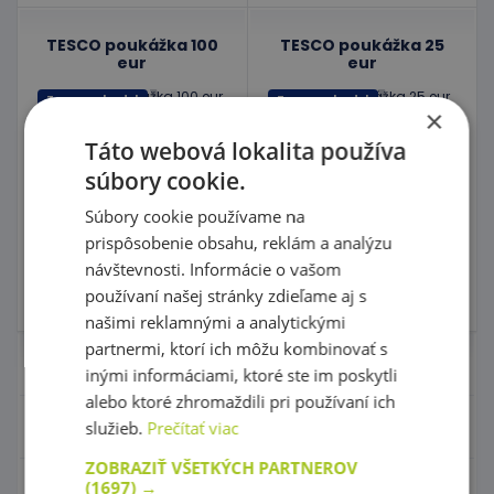
TESCO poukážka 100
TESCO poukážka 25
eur
eur
Tovar za body!
Tovar za body!
×
kód: Tesco 100
kód: Tesco 25
Táto webová lokalita používa
Predpokladaný termín
Predpokladaný termín
dodania:
do 20 dní
dodania:
do 20 dní
súbory cookie.
Bodová hodnota:
6000
Bodová hodnota:
1500
Súbory cookie používame na
prispôsobenie obsahu, reklám a analýzu
Do košíka
Do košíka
návštevnosti. Informácie o vašom
používaní našej stránky zdieľame aj s
Skladom 0 ks
Skladom 0 ks
našimi reklamnými a analytickými
partnermi, ktorí ich môžu kombinovať s
Nábytok pre škôlky
inými informáciami, ktoré ste im poskytli
alebo ktoré zhromaždili pri používaní ich
Didaktické hry
služieb.
Prečítať viac
ZOBRAZIŤ VŠETKÝCH PARTNEROV
(1697) →
Hračky - Tematika