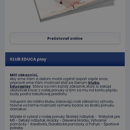
správne
Google Privacy Policy
PHPSESSID
Cookies
Cookie
PHP.net
relácie
generov
www.educaplay.sk
aplikáci
založen
jazyku 
Toto je
univerz
Prelistovať online
identifi
používa
údržbu
premen
relácií
KLUB EDUCA play
používat
Spravidl
o náho
vygener
Milí zákazníci,
číslo, s
Aby sme Vám a deťom mohli vyplniť aspoň zopár snov,
jeho pou
pripravili sme Vám možnosť stať sa členom
klubu
môže by
Educaplay
. Stáva sa ním každý zákazník, ktorý si zakúpi
špecific
akýkoľvek tovar z našej ponuky a tým sa mu na konto pripíšu
daný we
body podľa tabuľkovej predlohy.
dobrým
Vstupom do nášho klubu získavajú naši zákazníci výhody,
príklado
hlavne vo forme možnosti výmeny bodov za širokú ponuku
udržani
darčekov.
prihlás
stavu
Môžete si vybrať z našej ponuky Školský nábytok - Nábytok pre
používa
MŠ - Detský nábytok, Hračky - Drevené Hračky, Výtvarné
medzi
pomôcky - Kreativita, Didaktické pomôcky a Pohyb - Športové
stránkam
potreby.