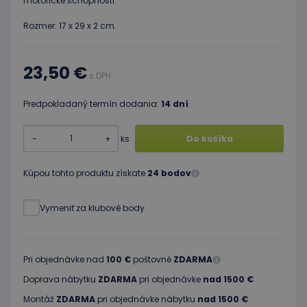
motorické schopnosti.
Rozmer: 17 x 29 x 2 cm.
23,50 €
s DPH
Predpokladaný termín dodania:
14 dní
-
+
ks
Do košíka
Kúpou tohto produktu získate
24 bodov
Vymeniť za klubové body
Pri objednávke nad
100 €
poštovné
ZDARMA
Doprava nábytku
ZDARMA
pri objednávke
nad 1500 €
Montáž
ZDARMA
pri objednávke nábytku
nad 1500 €