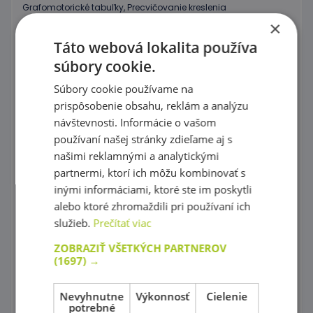
Grafomotorické tabuľky, Precvičovanie kreslenia
×
Puzzle
Táto webová lokalita používa
súbory cookie.
Kocky, vláčiky
Súbory cookie používame na
Prevliekanie
prispôsobenie obsahu, reklám a analýzu
Koráliky Hama
návštevnosti. Informácie o vašom
používaní našej stránky zdieľame aj s
Precvičovanie základných zručností
našimi reklamnými a analytickými
partnermi, ktorí ich môžu kombinovať s
Hry s farebnými tvarmi
inými informáciami, ktoré ste im poskytli
Mozaiky plné farieb !
alebo ktoré zhromaždili pri používaní ich
služieb.
Prečítať viac
Spoznaj farby a tvary
ZOBRAZIŤ VŠETKÝCH PARTNEROV
Magnetické skladačky
(1697) →
Rôznorodé stavebnice
Nevyhnutne
Výkonnosť
Cielenie
potrebné