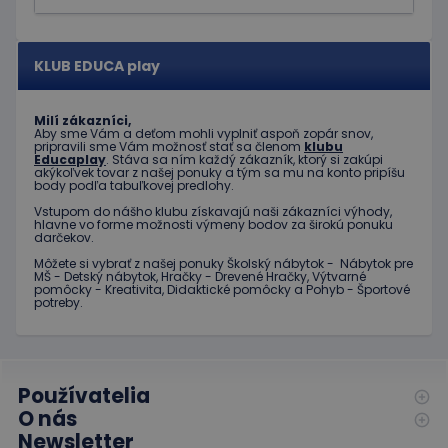
používanej
informácie
analytickej
o tom, ako
služby
koncový
spoločnosti
používateľ
Google. Tento
KLUB EDUCA play
používa
súbor cookie sa
webovú
používa na
stránku, a o
odlíšenie
akejkoľvek
jedinečných
Milí zákazníci,
reklame,
používateľov
Aby sme Vám a deťom mohli vyplniť aspoň zopár snov,
ktorú
priradením
pripravili sme Vám možnosť stať sa členom
klubu
mohol
náhodne
Educaplay
. Stáva sa ním každý zákazník, ktorý si zakúpi
koncový
akýkoľvek tovar z našej ponuky a tým sa mu na konto pripíšu
vygenerovaného
používateľ
body podľa tabuľkovej predlohy.
čísla ako
vidieť pred
identifikátora
návštevou
Vstupom do nášho klubu získavajú naši zákazníci výhody,
klienta. Je
uvedenej
hlavne vo forme možnosti výmeny bodov za širokú ponuku
zahrnutá v
webovej
darčekov.
každej
stránky.
požiadavke na
Môžete si vybrať z našej ponuky Školský nábytok - Nábytok pre
stránku na webe
test_cookie
15 minút
Tento
MŠ - Detský nábytok, Hračky - Drevené Hračky, Výtvarné
Google LLC
a slúži na
pomôcky - Kreativita, Didaktické pomôcky a Pohyb - Športové
súbor
.doubleclick.net
výpočet údajov
potreby.
cookie
o
nastavuje
návštevníkoch,
spoločnosť
reláciách a
DoubleClick
kampaniach pre
(ktorú
analytické
vlastní
prehľady
spoločnosť
Používatelia
webových
Google) s
stránok.
O nás
cieľom
zistiť, či
Newsletter
_ga_JJ046LYKNG
.educaplay.sk
1 rok 1
Tento súbor
prehliadač