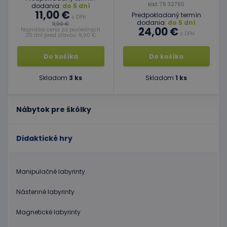
kód: 76 32760
dodania:
do 5 dní
11,00 €
Predpokladaný termín
s DPH
dodania:
do 5 dní
11,90 €
24,00 €
Najnižšia cena za posledných
s DPH
30 dní pred zľavou: 9,90 €
Do košíka
Do košíka
Skladom
3 ks
Skladom
1 ks
Nábytok pre škôlky
Didaktické hry
Manipulačné labyrinty
Nástenné labyrinty
Magnetické labyrinty