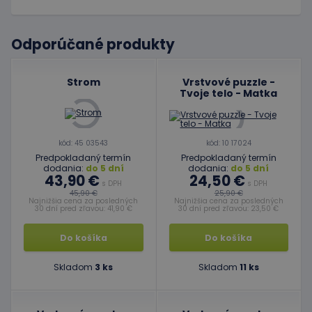
Odporúčané produkty
Strom
Vrstvové puzzle -
Tvoje telo - Matka
kód: 45 03543
kód: 10 17024
Predpokladaný termín
Predpokladaný termín
dodania:
do 5 dní
dodania:
do 5 dní
43,90 €
24,50 €
s DPH
s DPH
45,90 €
25,90 €
Najnižšia cena za posledných
Najnižšia cena za posledných
30 dní pred zľavou: 41,90 €
30 dní pred zľavou: 23,50 €
Do košíka
Do košíka
Skladom
3 ks
Skladom
11 ks