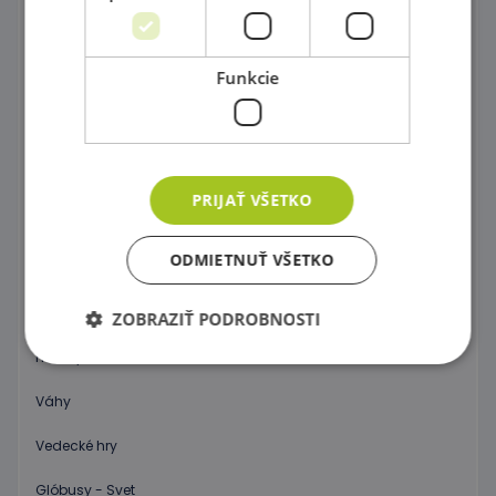
Stavebnice Zoob
Postav si farebný svet !
Funkcie
Dráhy a tobogány
Správne priraď !
Kartičkové hry,pexeso a domino
PRIJAŤ VŠETKO
Spoločenské hry
ODMIETNUŤ VŠETKO
Objav 3D priestor !
Počítanie a abeceda pre začiatočníkov
ZOBRAZIŤ PODROBNOSTI
Hodiny
Váhy
Nevyhnutne potrebné
Výkonnosť
Cielenie
Funkcie
Vedecké hry
Nevyhnutne potrebné súbory cookie umožňujú
Glóbusy - Svet