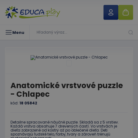
Menu
Anatomické vrstvové puzzle
- Chlapec
kód:
18 05842
Detailne spracované náučné puzzle. Skladá sa z 5 vrstiev.
Každá vrstva obsahuje 7 drevených častí. Vo vrstvách je
dieťa zobrazené od kostry až po oblečené dieťa. Deti
spoznávajú ľudské telo, farby, tvary a zároveň trénujú