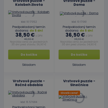
Vrstvové puzzle -
Vrstvové puzzle -
Kolobeh života
Doma
kód: 10 17052
kód: 10 17061
Predpokladaný termín
Predpokladaný termín
dodania:
do 5 dní
dodania:
do 5 dní
38,50 €
36,50 €
s DPH
s DPH
40,90 €
38,90 €
Najnižšia cena za posledných
Najnižšia cena za posledných
30 dní pred zľavou: 36,90 €
30 dní pred zľavou: 34,90 €
Do košíka
Do košíka
Skladom
Skladom
Vrstvové puzzle -
Vrstvové puzzle -
Ročné obdobia
Slnečnica
Skvelá cena!
kód: 15 57684
Predpokladaný termín