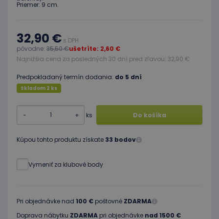
Priemer: 9 cm.
32,90 €
s DPH
pôvodne:
35,50 €
ušetríte: 2,60 €
Najnižšia cena za posledných 30 dní pred zľavou: 32,90 €
Predpokladaný termín dodania:
do 5 dní
Skladom 2 ks
-
+
ks
Do košíka
Kúpou tohto produktu získate
33 bodov
Vymeniť za klubové body
Pri objednávke nad
100 €
poštovné
ZDARMA
Doprava nábytku
ZDARMA
pri objednávke
nad 1500 €