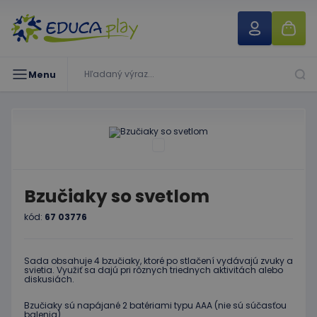
Menu
Bzučiaky so svetlom
kód:
67 03776
Sada obsahuje 4 bzučiaky, ktoré po stlačení vydávajú zvuky a
svietia. Využiť sa dajú pri rôznych triednych aktivitách alebo
diskusiách.
Bzučiaky sú napájané 2 batériami typu AAA (nie sú súčasťou
balenia).