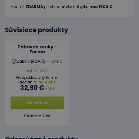
Montáž
ZDARMA
pri objednávke nábytku
nad 1500 €
Súvisiace produkty
Zábavné zvuky -
Farma
kód: 67 L3775
Predpokladaný termín
dodania:
do 5 dní
32,90 €
s DPH
Do košíka
Skladom
2 ks