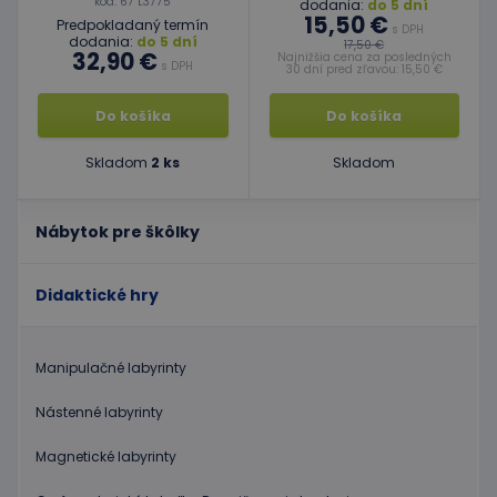
kód: 67 L3775
dodania:
do 5 dní
15,50 €
Predpokladaný termín
s DPH
dodania:
do 5 dní
17,50 €
32,90 €
Najnižšia cena za posledných
s DPH
30 dní pred zľavou: 15,50 €
Do košíka
Do košíka
Skladom
2 ks
Skladom
Nábytok pre škôlky
Didaktické hry
Manipulačné labyrinty
Nástenné labyrinty
Magnetické labyrinty