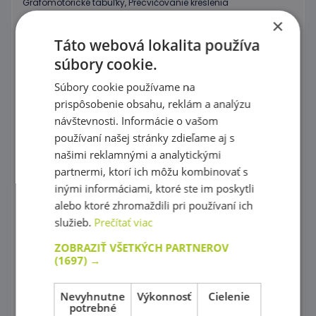
Grafomotorické tabuľky, Precvičovanie kreslenia
×
Puzzle
Táto webová lokalita používa
Kocky, vláčiky
súbory cookie.
Súbory cookie používame na
Prevliekanie
prispôsobenie obsahu, reklám a analýzu
Koráliky Hama
návštevnosti. Informácie o vašom
používaní našej stránky zdieľame aj s
Precvičovanie základných zručností
našimi reklamnými a analytickými
partnermi, ktorí ich môžu kombinovať s
Hry s farebnými tvarmi
inými informáciami, ktoré ste im poskytli
Mozaiky plné farieb !
alebo ktoré zhromaždili pri používaní ich
služieb.
Prečítať viac
Spoznaj farby a tvary
ZOBRAZIŤ VŠETKÝCH PARTNEROV
Magnetické skladačky
(1697) →
Rôznorodé stavebnice
Nevyhnutne
Výkonnosť
Cielenie
potrebné
Stavebnice Zoob