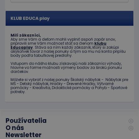
používanej
informácie
analytickej
o tom, ako
služby
koncový
spoločnosti
používateľ
Google. Tento
KLUB EDUCA play
používa
súbor cookie sa
webovú
používa na
stránku, a o
odlíšenie
akejkoľvek
jedinečných
Milí zákazníci,
reklame,
Aby sme Vám a deťom mohli vyplniť aspoň zopár snov,
používateľov
ktorú
pripravili sme Vám možnosť stať sa členom
klubu
priradením
mohol
Educaplay
. Stáva sa ním každý zákazník, ktorý si zakúpi
náhodne
koncový
akýkoľvek tovar z našej ponuky a tým sa mu na konto pripíšu
vygenerovaného
používateľ
body podľa tabuľkovej predlohy.
čísla ako
vidieť pred
identifikátora
návštevou
Vstupom do nášho klubu získavajú naši zákazníci výhody,
klienta. Je
uvedenej
hlavne vo forme možnosti výmeny bodov za širokú ponuku
zahrnutá v
webovej
darčekov.
každej
stránky.
požiadavke na
Môžete si vybrať z našej ponuky Školský nábytok - Nábytok pre
stránku na webe
MŠ - Detský nábytok, Hračky - Drevené Hračky, Výtvarné
test_cookie
15 minút
Tento
Google LLC
a slúži na
pomôcky - Kreativita, Didaktické pomôcky a Pohyb - Športové
súbor
.doubleclick.net
výpočet údajov
potreby.
cookie
o
nastavuje
návštevníkoch,
spoločnosť
reláciách a
DoubleClick
kampaniach pre
(ktorú
analytické
vlastní
prehľady
Používatelia
spoločnosť
webových
Google) s
O nás
stránok.
cieľom
zistiť, či
Newsletter
_ga_JJ046LYKNG
.educaplay.sk
1 rok 1
Tento súbor
prehliadač