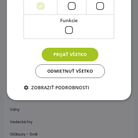
Postav si farebný svet !
Funkcie
Dráhy a tobogány
Správne priraď !
Kartičkové hry,pexeso a domino
PRIJAŤ VŠETKO
Spoločenské hry
ODMIETNUŤ VŠETKO
Objav 3D priestor !
Počítanie a abeceda pre začiatočníkov
ZOBRAZIŤ PODROBNOSTI
Hodiny
Váhy
Nevyhnutne potrebné
Výkonnosť
Cielenie
Funkcie
Vedecké hry
Nevyhnutne potrebné súbory cookie umožňujú
Glóbusy - Svet
základné funkcie webovej lokality, ako prihlásenie