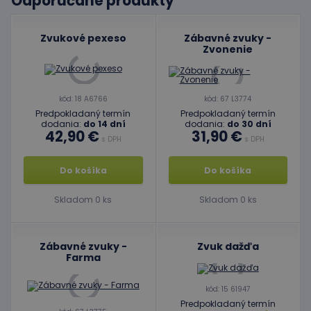
Odporúčané produkty
Zvukové pexeso
Zábavné zvuky -
Zvonenie
kód: 18 A6766
kód: 67 L3774
Predpokladaný termín
Predpokladaný termín
dodania:
do 14 dní
dodania:
do 30 dní
42,90 €
31,90 €
s DPH
s DPH
Do košíka
Do košíka
Skladom 0 ks
Skladom 0 ks
Zábavné zvuky -
Zvuk dažďa
Farma
kód: 15 61947
Predpokladaný termín