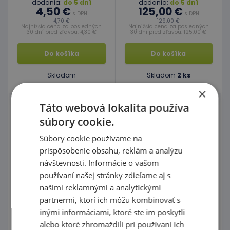
dodania:
do 5 dní
dodania:
do 5 dní
4,50 €
125,00 €
s DPH
s DPH
4,70 €
129,00 €
Najnižšia cena za posledných
Najnižšia cena za posledných
30 dní pred zľavou: 4,30 €
30 dní pred zľavou: 125,00 €
Do košíka
Do košíka
Skladom
Skladom
2 ks
×
Táto webová lokalita používa
Dvojtónový bubienok
Gitara Natural
2
súbory cookie.
Súbory cookie používame na
kód: 18 03307
prispôsobenie obsahu, reklám a analýzu
Predpokladaný termín
kód: 38 A5207
dodania:
do 5 dní
návštevnosti. Informácie o vašom
38,50 €
Predpokladaný termín
s DPH
používaní našej stránky zdieľame aj s
dodania:
do 30 dní
39,90 €
6,90 €
Najnižšia cena za posledných
našimi reklamnými a analytickými
s DPH
30 dní pred zľavou: 36,50 €
partnermi, ktorí ich môžu kombinovať s
inými informáciami, ktoré ste im poskytli
Do košíka
Do košíka
alebo ktoré zhromaždili pri používaní ich