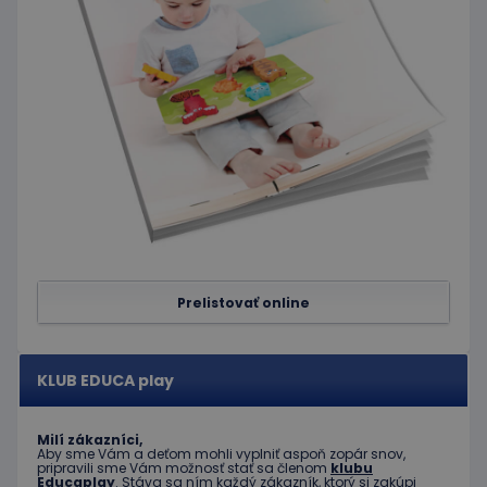
nevyhnu
aby ban
cookies
Cookie-
Script.c
fungova
správne
Google Privacy Policy
PHPSESSID
Cookies
Cookie
PHP.net
relácie
generov
www.educaplay.sk
aplikáci
založen
jazyku 
Toto je
univerz
identifi
používa
údržbu
premen
relácií
Prelistovať online
používat
Spravidl
o náho
vygener
číslo, s
KLUB EDUCA play
jeho pou
môže by
špecific
daný we
Milí zákazníci,
dobrým
Aby sme Vám a deťom mohli vyplniť aspoň zopár snov,
príklado
pripravili sme Vám možnosť stať sa členom
klubu
udržani
Educaplay
. Stáva sa ním každý zákazník, ktorý si zakúpi