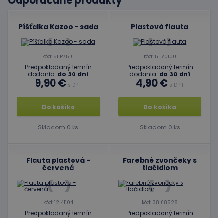
Odporúčané produkty
Píšťalka Kazoo - sada
Plastová flauta
kód: 51 P7510
kód: 51 V0100
Predpokladaný termín
Predpokladaný termín
dodania:
do 30 dní
dodania:
do 30 dní
9,90 €
4,90 €
s DPH
s DPH
Do košíka
Do košíka
Skladom 0 ks
Skladom 0 ks
Flauta plastová -
Farebné zvončeky s
červená
tlačidlom
kód: 12 41104
kód: 38 08528
Predpokladaný termín
Predpokladaný termín