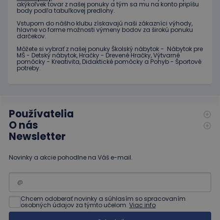
prihlás
akýkoľvek tovar z našej ponuky a tým sa mu na konto pripíšu
stavu
body podľa tabuľkovej predlohy.
používa
medzi
Vstupom do nášho klubu získavajú naši zákazníci výhody,
stránkam
hlavne vo forme možnosti výmeny bodov za širokú ponuku
darčekov.
limit
www.educaplay.sk
1 mesiac
Tento s
Môžete si vybrať z našej ponuky Školský nábytok - Nábytok pre
cookie s
MŠ - Detský nábytok, Hračky - Drevené Hračky, Výtvarné
používa
pomôcky - Kreativita, Didaktické pomôcky a Pohyb - Športové
obmedz
potreby.
frekvenc
žiadostí
znižuje r
ohrome
servera 
nadmer
Používatelia
požiada
O nás
hideRightBanner
.www.educaplay.sk
2 hodiny
Newsletter
eshopcartid
.www.educaplay.sk
1 mesiac
2 dni
Novinky a akcie pohodlne na Váš e-mail.
Chcem odoberať novinky a súhlasím so spracovaním
osobných údajov za týmto učelom.
Viac info
Poskytovateľ
Uplynutie
Meno
Popis
/
Doména
platnosti