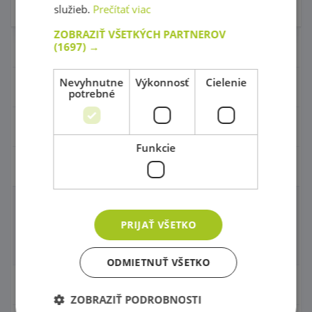
Skladom 0 ks
Skladom
1 ks
služieb.
Prečítať viac
ZOBRAZIŤ VŠETKÝCH PARTNEROV
(1697) →
Nábytok pre škôlky
Nevyhnutne
Výkonnosť
Cielenie
Didaktické hry
potrebné
Hračky - Tematika
Funkcie
Hudobné nástroje
Hudobné nástroje
PRIJAŤ VŠETKO
Príslušenstvo
ODMIETNUŤ VŠETKO
Výtvarné pomôcky - Kreativita
ZOBRAZIŤ PODROBNOSTI