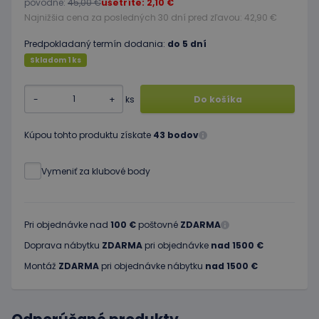
pôvodne:
45,00 €
ušetríte: 2,10 €
Najnižšia cena za posledných 30 dní pred zľavou: 42,90 €
Predpokladaný termín dodania:
do 5 dní
Skladom 1 ks
-
+
ks
Do košíka
Kúpou tohto produktu získate
43 bodov
Vymeniť za klubové body
Pri objednávke nad
100 €
poštovné
ZDARMA
Doprava nábytku
ZDARMA
pri objednávke
nad 1500 €
Montáž
ZDARMA
pri objednávke nábytku
nad 1500 €