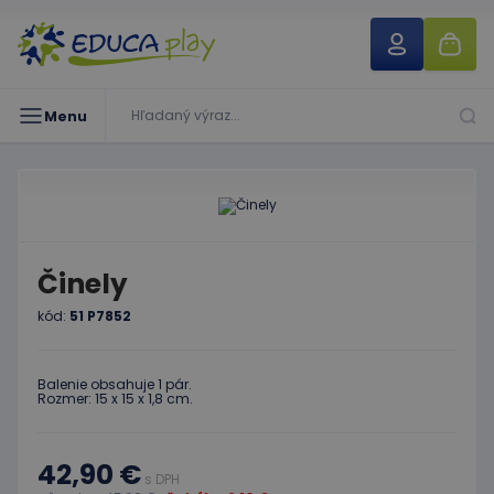
Menu
Činely
kód:
51 P7852
Balenie obsahuje 1 pár.
Rozmer: 15 x 15 x 1,8 cm.
42,90 €
s DPH