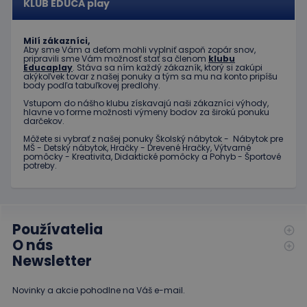
KLUB EDUCA play
dobrým
príklado
udržani
prihlás
Milí zákazníci,
stavu
Aby sme Vám a deťom mohli vyplniť aspoň zopár snov,
používa
pripravili sme Vám možnosť stať sa členom
klubu
medzi
Educaplay
. Stáva sa ním každý zákazník, ktorý si zakúpi
stránkam
akýkoľvek tovar z našej ponuky a tým sa mu na konto pripíšu
body podľa tabuľkovej predlohy.
limit
www.educaplay.sk
1 mesiac
Tento s
Vstupom do nášho klubu získavajú naši zákazníci výhody,
cookie s
hlavne vo forme možnosti výmeny bodov za širokú ponuku
používa
darčekov.
obmedz
frekvenc
Môžete si vybrať z našej ponuky Školský nábytok - Nábytok pre
žiadostí
MŠ - Detský nábytok, Hračky - Drevené Hračky, Výtvarné
znižuje r
pomôcky - Kreativita, Didaktické pomôcky a Pohyb - Športové
ohrome
potreby.
servera 
nadmer
požiada
hideRightBanner
.www.educaplay.sk
2 hodiny
Používatelia
eshopcartid
.www.educaplay.sk
1 mesiac
2 dni
O nás
Newsletter
Novinky a akcie pohodlne na Váš e-mail.