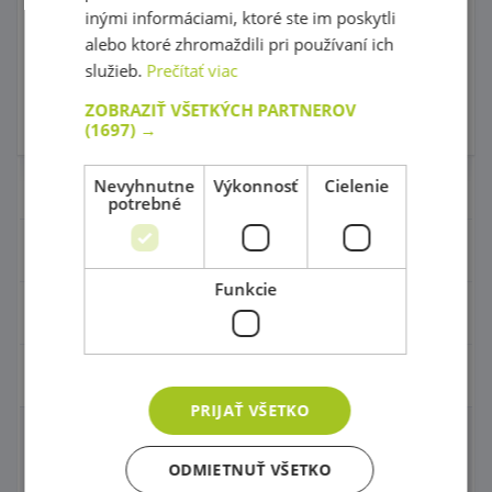
15,90 €
35,00 €
inými informáciami, ktoré ste im poskytli
s DPH
s DPH
alebo ktoré zhromaždili pri používaní ich
služieb.
Prečítať viac
Do košíka
Do košíka
ZOBRAZIŤ VŠETKÝCH PARTNEROV
Skladom
1 ks
Skladom 0 ks
(1697) →
Nevyhnutne
Výkonnosť
Cielenie
Nábytok pre škôlky
potrebné
Didaktické hry
Funkcie
Hračky - Tematika
Hudobné nástroje
PRIJAŤ VŠETKO
Hudobné nástroje
ODMIETNUŤ VŠETKO
Príslušenstvo