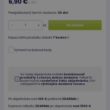
6,90 €
s DPH
Predpokladaný termín dodania:
30 dní
-
+
ks
Do košíka
Kúpou tohto produktu získate
7 bodov
Vymeniť za klubové body
Vo Vašej objednávke môžete
kombinovať
produkty s rôznou dobou dodania
. Pokiaľ to
bude možné,
rozdelíme Vašu objednávku
, čím
zabezpečíme
rýchlejšie dodanie tovaru
.
Pri objednávke nad
100 €
poštovné
ZDARMA
Doprava nábytku
ZDARMA
pri objednávke
nad 1500 €