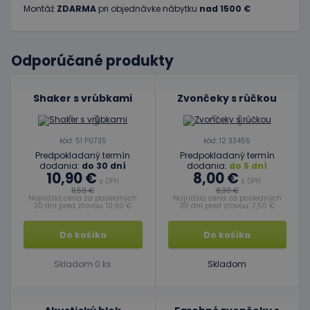
Montáž
ZDARMA
pri objednávke nábytku
nad 1500 €
Odporúčané produkty
Shaker s vrúbkami
Zvončeky s rúčkou
kód: 51 P0735
kód: 12 33455
Predpokladaný termín
Predpokladaný termín
dodania:
do 30 dní
dodania:
do 5 dní
10,90 €
8,00 €
s DPH
s DPH
11,50 €
8,30 €
Najnižšia cena za posledných
Najnižšia cena za posledných
30 dní pred zľavou: 10,90 €
30 dní pred zľavou: 7,50 €
Do košíka
Do košíka
Skladom 0 ks
Skladom