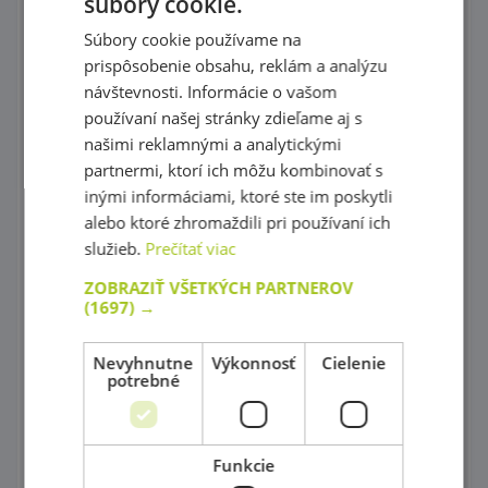
súbory cookie.
Precvičovanie základných zručností
Súbory cookie používame na
prispôsobenie obsahu, reklám a analýzu
Hry s farebnými tvarmi
návštevnosti. Informácie o vašom
používaní našej stránky zdieľame aj s
Mozaiky plné farieb !
našimi reklamnými a analytickými
Spoznaj farby a tvary
partnermi, ktorí ich môžu kombinovať s
inými informáciami, ktoré ste im poskytli
Magnetické skladačky
alebo ktoré zhromaždili pri používaní ich
služieb.
Prečítať viac
Rôznorodé stavebnice
ZOBRAZIŤ VŠETKÝCH PARTNEROV
Stavebnice Zoob
(1697) →
Postav si farebný svet !
Nevyhnutne
Výkonnosť
Cielenie
potrebné
Dráhy a tobogány
Správne priraď !
Funkcie
Kartičkové hry,pexeso a domino