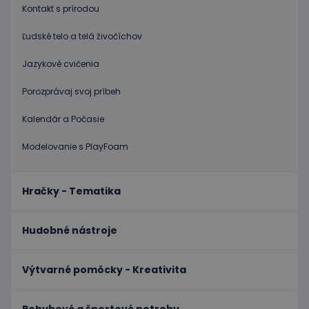
Doména
platnosti
Kontakt s prírodou
CookieScriptConsent
1 mesiac
Tento s
CookieScript
2 dni
cookie
www.educaplay.sk
Ľudské telo a telá živočíchov
používa
služba
Cookie-
Jazykové cvičenia
Script.c
zapamät
Porozprávaj svoj príbeh
predvol
súhlasu
súbormi
Kalendár a Počasie
cookie
návštev
Je
Modelovanie s PlayFoam
nevyhnu
aby ban
cookies
Cookie-
Script.c
Hračky - Tematika
fungova
správne
Google Privacy Policy
PHPSESSID
Cookies
Cookie
PHP.net
Hudobné nástroje
relácie
generov
www.educaplay.sk
aplikáci
založen
jazyku 
Výtvarné pomôcky - Kreativita
Toto je
univerz
identifi
používa