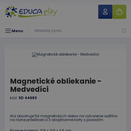
Menu
Magnetické obliekanie -
Medvedíci
kód:
3D 44683
Hra obsahuje 54 magnetických dielov na vytvorenie outfitov
na rôzne príležitosti a 3 obojstranné karty s pozadím.
Rozmer balenia: 21,6 x 21,6 x 4,6 cm.