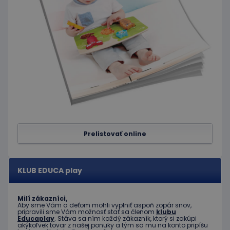
hideRightBanner
.www.educaplay.sk
2 hodiny
eshopcartid
.www.educaplay.sk
1 mesiac
2 dni
Poskytovateľ
Uplynutie
Meno
Popis
/
Doména
platnosti
Poskytovateľ
/
Uplynutie
Meno
Popis
_ga
1 rok 1
Tento názov
Google LLC
Doména
platnosti
mesiac
súboru cookie je
.educaplay.sk
Prelistovať online
spojený s
_gcl_au
3 mesiace
Tento
Google LLC
Google
1 deň
súbor
.educaplay.sk
Universal
cookie
Analytics - čo je
nastavuje
významná
spoločnosť
KLUB EDUCA play
aktualizácia
Doubleclick
bežnejšie
a vykonáva
používanej
informácie
analytickej
o tom, ako
Milí zákazníci,
služby
koncový
Aby sme Vám a deťom mohli vyplniť aspoň zopár snov,
spoločnosti
používateľ
pripravili sme Vám možnosť stať sa členom
klubu
Google. Tento
používa
Educaplay
. Stáva sa ním každý zákazník, ktorý si zakúpi
súbor cookie sa
webovú
akýkoľvek tovar z našej ponuky a tým sa mu na konto pripíšu
používa na