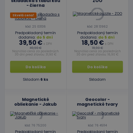
skladačka s tabuľkou
ZOO
- čierna
Skvelá cena!
kód: 2S 03136
kód: 28 13962
Predpokladaný termín
Predpokladaný termín
dodania:
do 5 dní
dodania:
do 5 dní
39,50 €
18,50 €
s DPH
s DPH
49,90 €
18,90 €
Najnižšia cena za posledných
Najnižšia cena za posledných
30 dní pred zľavou: 31,90 €
30 dní pred zľavou: 16,90 €
Do košíka
Do košíka
Skladom
6 ks
Skladom
Magnetické
Geocolor -
obliekanie - Jakub
magnetické tvary
kód: 76 75200
kód: 76 45114
Predpokladaný termín
Predpokladaný termín