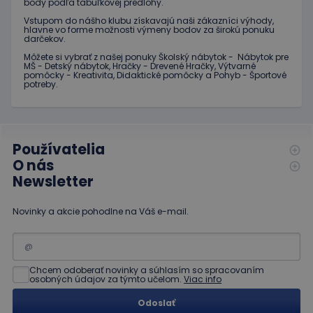
stránku, a o
body podľa tabuľkovej predlohy.
odlíšenie
akejkoľvek
jedinečných
Vstupom do nášho klubu získavajú naši zákazníci výhody,
reklame,
používateľov
hlavne vo forme možnosti výmeny bodov za širokú ponuku
ktorú
priradením
darčekov.
mohol
náhodne
koncový
Môžete si vybrať z našej ponuky Školský nábytok - Nábytok pre
vygenerovaného
používateľ
MŠ - Detský nábytok, Hračky - Drevené Hračky, Výtvarné
čísla ako
vidieť pred
pomôcky - Kreativita, Didaktické pomôcky a Pohyb - Športové
identifikátora
návštevou
potreby.
klienta. Je
uvedenej
zahrnutá v
webovej
každej
stránky.
požiadavke na
stránku na webe
test_cookie
15 minút
Tento
Google LLC
a slúži na
súbor
.doubleclick.net
výpočet údajov
Používatelia
cookie
o
nastavuje
O nás
návštevníkoch,
spoločnosť
reláciách a
Newsletter
DoubleClick
kampaniach pre
(ktorú
analytické
vlastní
prehľady
spoločnosť
Novinky a akcie pohodlne na Váš e-mail.
webových
Google) s
stránok.
cieľom
zistiť, či
_ga_JJ046LYKNG
.educaplay.sk
1 rok 1
Tento súbor
prehliadač
mesiac
cookie používa
návštevníka
služba Google
webu
Chcem odoberať novinky a súhlasím so spracovaním
Analytics na
podporuje
osobných údajov za týmto učelom.
Viac info
zachovanie
súbory
stavu relácie.
cookie.
Odoslať