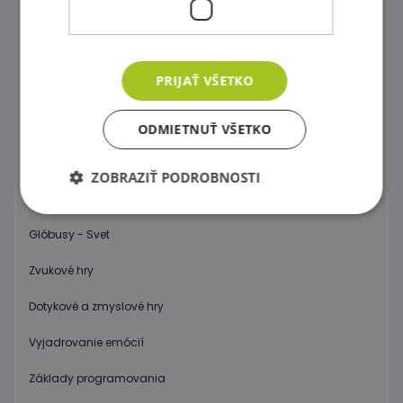
Spoločenské hry
Objav 3D priestor !
PRIJAŤ VŠETKO
Počítanie a abeceda pre začiatočníkov
Hodiny
ODMIETNUŤ VŠETKO
Váhy
ZOBRAZIŤ PODROBNOSTI
Vedecké hry
Glóbusy - Svet
Nevyhnutne potrebné
Výkonnosť
Zvukové hry
Cielenie
Funkcie
Dotykové a zmyslové hry
Nevyhnutne potrebné súbory cookie umožňujú
základné funkcie webovej lokality, ako prihlásenie
používateľa a správa účtu. Webová lokalita sa nedá
Vyjadrovanie emócií
správne používať bez nevyhnutne potrebných
súborov cookie.
Základy programovania
Poskytovateľ
/
Uplynutie
Meno
Popis