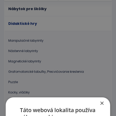
Nábytok pre škôlky
Didaktické hry
Manipulačné labyrinty
Nástenné labyrinty
Magnetické labyrinty
Grafomotorické tabuľky, Precvičovanie kreslenia
Puzzle
Kocky, vláčiky
×
Prevliekanie
Táto webová lokalita používa
Koráliky Hama