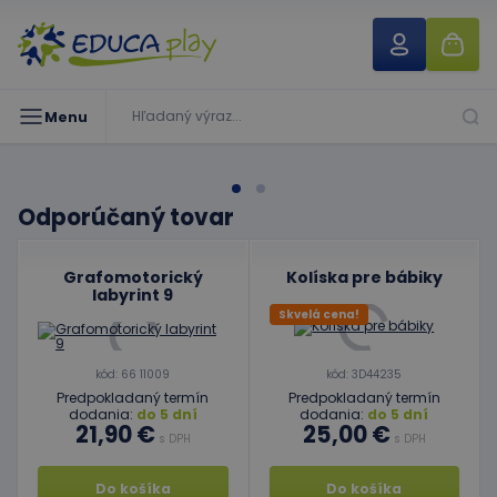
Menu
Odporúčaný tovar
Grafomotorický
Kolíska pre bábiky
labyrint 9
Skvelá cena!
kód: 66 11009
kód: 3D44235
Predpokladaný termín
Predpokladaný termín
dodania:
do 5 dní
dodania:
do 5 dní
21,90 €
25,00 €
s DPH
s DPH
Do košíka
Do košíka