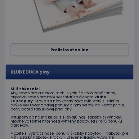
používa
služba
Cookie-
Script.c
zapamät
predvol
súhlasu
súbormi
cookie
návštev
Je
Prelistovať online
nevyhnu
aby ban
cookies
Cookie-
Script.c
KLUB EDUCA play
fungova
správne
Google Privacy Policy
PHPSESSID
Cookies
Cookie
PHP.net
Milí zákazníci,
relácie
generov
www.educaplay.sk
Aby sme Vám a deťom mohli vyplniť aspoň zopár snov,
aplikáci
pripravili sme Vám možnosť stať sa členom
klubu
založen
Educaplay
. Stáva sa ním každý zákazník, ktorý si zakúpi
jazyku 
akýkoľvek tovar z našej ponuky a tým sa mu na konto pripíšu
Toto je
body podľa tabuľkovej predlohy.
univerz
Vstupom do nášho klubu získavajú naši zákazníci výhody,
identifi
hlavne vo forme možnosti výmeny bodov za širokú ponuku
používa
darčekov.
údržbu
premen
Môžete si vybrať z našej ponuky Školský nábytok - Nábytok pre
relácií
MŠ - Detský nábytok, Hračky - Drevené Hračky, Výtvarné
používat