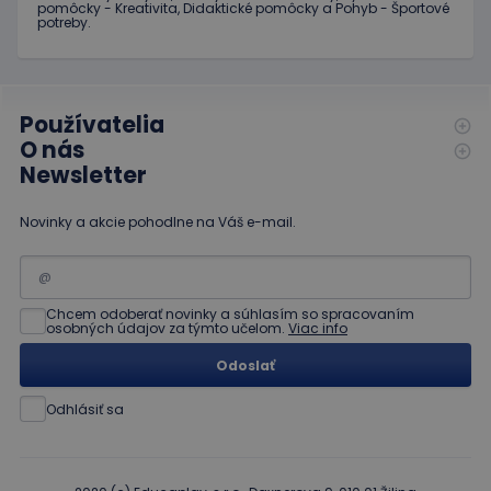
pomôcky - Kreativita, Didaktické pomôcky a Pohyb - Športové
Spravidl
potreby.
o náho
vygener
číslo, s
jeho pou
môže by
špecific
Používatelia
daný we
dobrým
O nás
príklado
udržani
Newsletter
prihlás
stavu
používa
Novinky a akcie pohodlne na Váš e-mail.
medzi
stránkam
limit
www.educaplay.sk
1 mesiac
Tento s
cookie s
používa
Chcem odoberať novinky a súhlasím so spracovaním
obmedz
osobných údajov za týmto učelom.
Viac info
frekvenc
žiadostí
Odoslať
znižuje r
ohrome
servera 
Odhlásiť sa
nadmer
požiada
hideRightBanner
.www.educaplay.sk
2 hodiny