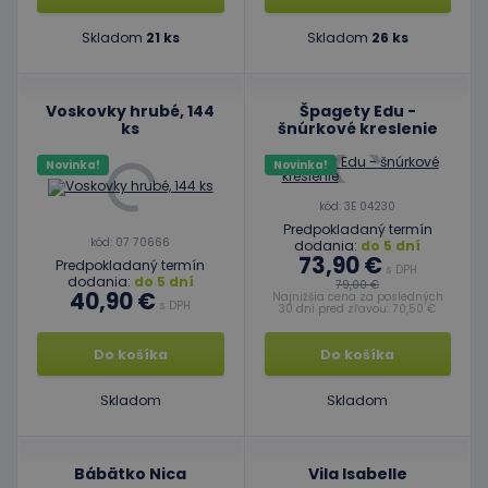
Skladom
21 ks
Skladom
26 ks
Voskovky hrubé, 144
Špagety Edu -
ks
šnúrkové kreslenie
Novinka!
Novinka!
kód: 3E 04230
Predpokladaný termín
kód: 07 70666
dodania:
do 5 dní
73,90 €
Predpokladaný termín
s DPH
dodania:
do 5 dní
79,00 €
40,90 €
Najnižšia cena za posledných
s DPH
30 dní pred zľavou: 70,50 €
Do košíka
Do košíka
Skladom
Skladom
Bábätko Nica
Vila Isabelle