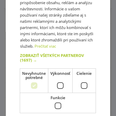
prispôsobenie obsahu, reklám a analýzu
návštevnosti. Informácie o vašom
používaní našej stránky zdieľame aj s
Nábytok pre škôlky
našimi reklamnými a analytickými
partnermi, ktorí ich môžu kombinovať s
Didaktické hry
inými informáciami, ktoré ste im poskytli
alebo ktoré zhromaždili pri používaní ich
Hračky - Tematika
služieb.
Prečítať viac
ZOBRAZIŤ VŠETKÝCH PARTNEROV
(1697) →
Hudobné nástroje
Nevyhnutne
Výkonnosť
Cielenie
Výtvarné pomôcky - Kreativita
potrebné
Pohybové a športové potreby
Funkcie
Detské ihriská