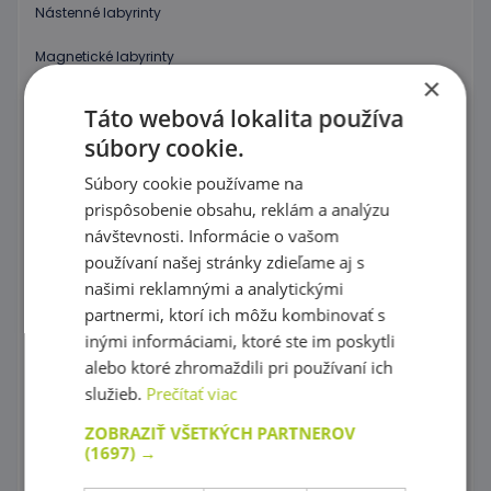
Nástenné labyrinty
Magnetické labyrinty
×
Grafomotorické tabuľky, Precvičovanie kreslenia
Táto webová lokalita používa
súbory cookie.
Puzzle
Súbory cookie používame na
Kocky, vláčiky
prispôsobenie obsahu, reklám a analýzu
Prevliekanie
návštevnosti. Informácie o vašom
používaní našej stránky zdieľame aj s
Koráliky Hama
našimi reklamnými a analytickými
partnermi, ktorí ich môžu kombinovať s
Precvičovanie základných zručností
inými informáciami, ktoré ste im poskytli
Hry s farebnými tvarmi
alebo ktoré zhromaždili pri používaní ich
služieb.
Prečítať viac
Mozaiky plné farieb !
ZOBRAZIŤ VŠETKÝCH PARTNEROV
Spoznaj farby a tvary
(1697) →