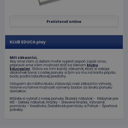
významná
spoločnosť
aktualizácia
Doubleclick
bežnejšie
a vykonáva
používanej
informácie
analytickej
o tom, ako
služby
Prelistovať online
koncový
spoločnosti
používateľ
Google. Tento
používa
súbor cookie sa
webovú
používa na
stránku, a o
odlíšenie
KLUB EDUCA play
akejkoľvek
jedinečných
reklame,
používateľov
ktorú
priradením
mohol
náhodne
Milí zákazníci,
koncový
vygenerovaného
Aby sme Vám a deťom mohli vyplniť aspoň zopár snov,
používateľ
čísla ako
pripravili sme Vám možnosť stať sa členom
klubu
vidieť pred
Educaplay
. Stáva sa ním každý zákazník, ktorý si zakúpi
identifikátora
návštevou
akýkoľvek tovar z našej ponuky a tým sa mu na konto pripíšu
klienta. Je
uvedenej
body podľa tabuľkovej predlohy.
zahrnutá v
webovej
každej
stránky.
Vstupom do nášho klubu získavajú naši zákazníci výhody,
požiadavke na
hlavne vo forme možnosti výmeny bodov za širokú ponuku
stránku na webe
test_cookie
15 minút
Tento
Google LLC
darčekov.
a slúži na
súbor
.doubleclick.net
výpočet údajov
cookie
Môžete si vybrať z našej ponuky Školský nábytok - Nábytok pre
o
MŠ - Detský nábytok, Hračky - Drevené Hračky, Výtvarné
nastavuje
návštevníkoch,
pomôcky - Kreativita, Didaktické pomôcky a Pohyb - Športové
spoločnosť
reláciách a
potreby.
DoubleClick
kampaniach pre
(ktorú
analytické
vlastní
prehľady
spoločnosť
webových
Google) s