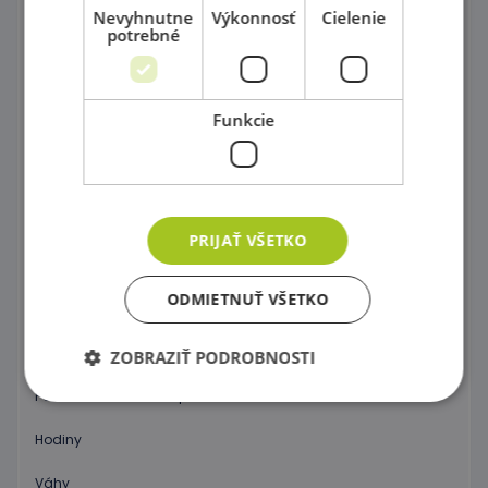
Magnetické skladačky
Nevyhnutne
Výkonnosť
Cielenie
potrebné
Rôznorodé stavebnice
Stavebnice Zoob
Funkcie
Postav si farebný svet !
Dráhy a tobogány
Správne priraď !
PRIJAŤ VŠETKO
Kartičkové hry,pexeso a domino
ODMIETNUŤ VŠETKO
Spoločenské hry
Objav 3D priestor !
ZOBRAZIŤ PODROBNOSTI
Počítanie a abeceda pre začiatočníkov
Hodiny
Nevyhnutne potrebné
Výkonnosť
Cielenie
Funkcie
Váhy