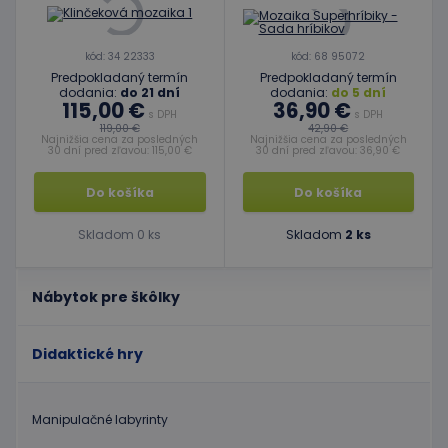
kód: 34 22333
kód: 68 95072
Predpokladaný termín
Predpokladaný termín
dodania:
do 21 dní
dodania:
do 5 dní
115,00 €
36,90 €
s DPH
s DPH
119,00 €
42,90 €
Najnižšia cena za posledných
Najnižšia cena za posledných
30 dní pred zľavou: 115,00 €
30 dní pred zľavou: 36,90 €
Do košíka
Do košíka
Skladom 0 ks
Skladom
2 ks
Nábytok pre škôlky
Didaktické hry
Manipulačné labyrinty