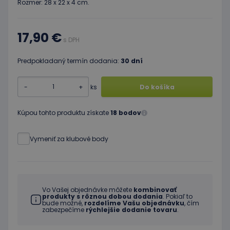
Rozmer: 28 x 22 x 4 cm.
17,90 €
s DPH
Predpokladaný termín dodania:
30 dní
-
+
ks
Do košíka
Kúpou tohto produktu získate
18 bodov
Vymeniť za klubové body
Vo Vašej objednávke môžete
kombinovať
produkty s rôznou dobou dodania
. Pokiaľ to
bude možné,
rozdelíme Vašu objednávku
, čím
zabezpečíme
rýchlejšie dodanie tovaru
.