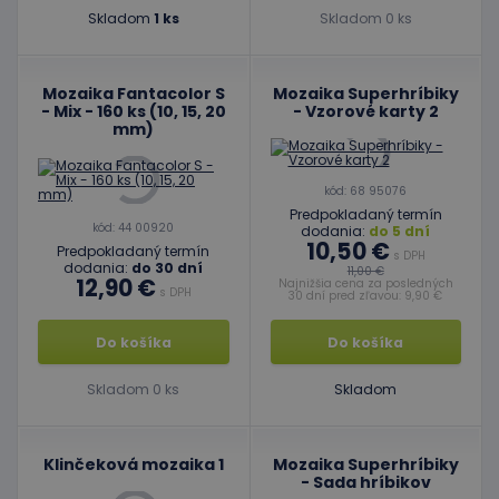
Skladom
1 ks
Skladom 0 ks
Mozaika Fantacolor S
Mozaika Superhríbiky
- Mix - 160 ks (10, 15, 20
- Vzorové karty 2
mm)
kód: 68 95076
Predpokladaný termín
kód: 44 00920
dodania:
do 5 dní
10,50 €
Predpokladaný termín
s DPH
dodania:
do 30 dní
11,00 €
12,90 €
Najnižšia cena za posledných
s DPH
30 dní pred zľavou: 9,90 €
Do košíka
Do košíka
Skladom 0 ks
Skladom
Klinčeková mozaika 1
Mozaika Superhríbiky
- Sada hríbikov