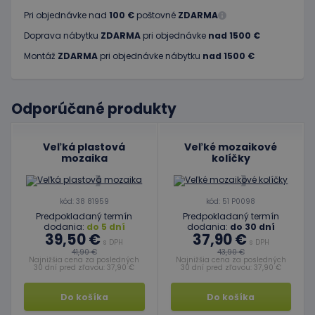
Pri objednávke nad
100 €
poštovné
ZDARMA
Doprava nábytku
ZDARMA
pri objednávke
nad 1500 €
Montáž
ZDARMA
pri objednávke nábytku
nad 1500 €
Odporúčané produkty
Veľká plastová
Veľké mozaikové
mozaika
kolíčky
kód: 38 81959
kód: 51 P0098
Predpokladaný termín
Predpokladaný termín
dodania:
do 5 dní
dodania:
do 30 dní
39,50 €
37,90 €
s DPH
s DPH
41,90 €
43,90 €
Najnižšia cena za posledných
Najnižšia cena za posledných
30 dní pred zľavou: 37,90 €
30 dní pred zľavou: 37,90 €
Do košíka
Do košíka