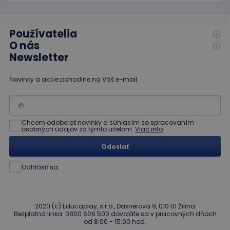
limit
www.educaplay.sk
1 mesiac
Tento s
cookie s
používa
obmedz
Používatelia
frekvenc
žiadostí
O nás
znižuje r
ohrome
Newsletter
servera 
nadmer
požiada
Novinky a akcie pohodlne na Váš e-mail.
hideRightBanner
.www.educaplay.sk
2 hodiny
eshopcartid
.www.educaplay.sk
1 mesiac
2 dni
Chcem odoberať novinky a súhlasím so spracovaním
osobných údajov za týmto učelom.
Viac info
Odoslať
Odhlásiť sa
Poskytovateľ
Uplynutie
Meno
Popis
/
Doména
platnosti
Poskytovateľ
/
Uplynutie
Meno
Popis
_ga
1 rok 1
Tento názov
Google LLC
Doména
platnosti
mesiac
súboru cookie je
.educaplay.sk
2020 (c) Educaplay, s.r.o., Daxnerova 9, 010 01 Žilina
spojený s
Bezplatná linka: 0800 606 500 dovoláte sa v pracovných dňoch
_gcl_au
3 mesiace
Tento
Google LLC
Google
od 8:00 - 15:00 hod.
1 deň
súbor
.educaplay.sk
Universal
cookie