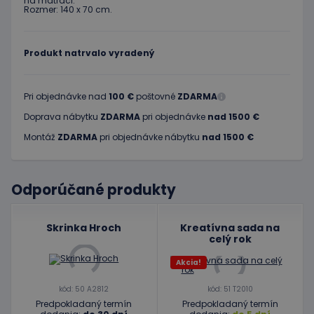
na matraci.
Rozmer: 140 x 70 cm.
Produkt natrvalo vyradený
Pri objednávke nad
100 €
poštovné
ZDARMA
Doprava nábytku
ZDARMA
pri objednávke
nad 1500 €
Montáž
ZDARMA
pri objednávke nábytku
nad 1500 €
Odporúčané produkty
Skrinka Hroch
Kreatívna sada na
celý rok
Akcia!
kód: 50 A2812
kód: 51 T2010
Predpokladaný termín
Predpokladaný termín