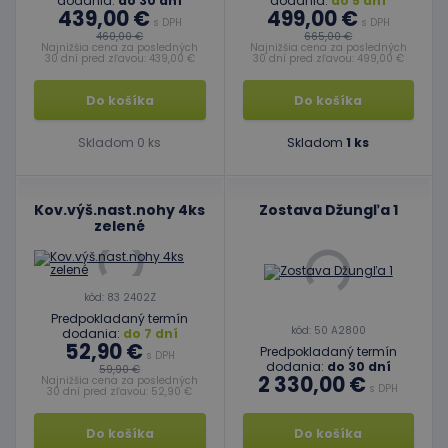
dodania:
do 30 dní
dodania:
do 5 dní
439,00 €
499,00 €
s DPH
s DPH
460,00 €
665,00 €
Najnižšia cena za posledných
Najnižšia cena za posledných
30 dní pred zľavou: 439,00 €
30 dní pred zľavou: 499,00 €
Do košíka
Do košíka
Skladom 0 ks
Skladom
1 ks
Kov.výš.nast.nohy 4ks
Zostava Džungľa 1
zelené
kód: 83 2402Z
Predpokladaný termín
kód: 50 A2800
dodania:
do 7 dní
52,90 €
Predpokladaný termín
s DPH
dodania:
do 30 dní
59,90 €
2 330,00 €
Najnižšia cena za posledných
s DPH
30 dní pred zľavou: 52,90 €
Do košíka
Do košíka