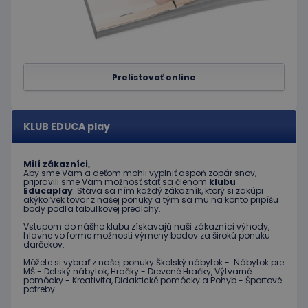
správne
Google Privacy Policy
PHPSESSID
Cookies
Cookie
PHP.net
relácie
generov
www.educaplay.sk
aplikáci
založen
jazyku 
Toto je
Prelistovať online
univerz
identifi
používa
údržbu
premen
KLUB EDUCA play
relácií
používat
Spravidl
o náho
Milí zákazníci,
vygener
Aby sme Vám a deťom mohli vyplniť aspoň zopár snov,
číslo, s
pripravili sme Vám možnosť stať sa členom
klubu
jeho pou
Educaplay
. Stáva sa ním každý zákazník, ktorý si zakúpi
môže by
akýkoľvek tovar z našej ponuky a tým sa mu na konto pripíšu
špecific
body podľa tabuľkovej predlohy.
daný we
dobrým
Vstupom do nášho klubu získavajú naši zákazníci výhody,
príklado
hlavne vo forme možnosti výmeny bodov za širokú ponuku
udržani
darčekov.
prihlás
Môžete si vybrať z našej ponuky Školský nábytok - Nábytok pre
stavu
MŠ - Detský nábytok, Hračky - Drevené Hračky, Výtvarné
používa
pomôcky - Kreativita, Didaktické pomôcky a Pohyb - Športové
medzi
potreby.
stránkam