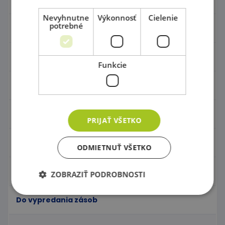
Nevyhnutne
Výkonnosť
Cielenie
potrebné
Hračky - Tematika
Hudobné nástroje
Funkcie
Výtvarné pomôcky - Kreativita
Pohybové a športové potreby
PRIJAŤ VŠETKO
Detské ihriská
ODMIETNUŤ VŠETKO
Klubový tovar
ZOBRAZIŤ PODROBNOSTI
Do vypredania zásob
Nevyhnutne potrebné
Výkonnosť