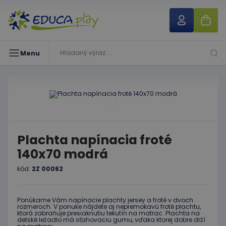
Menu
Plachta napínacia froté
140x70 modrá
kód:
2Z 00062
Ponúkame Vám napínacie plachty jersey a froté v dvoch
rozmeroch. V ponuke nájdete aj nepremokavú froté plachtu,
ktorá zabraňuje presiaknutiu tekutín na matrac. Plachta na
detské ležadlo má sťahovaciu gumu, vďaka ktorej dobre drží