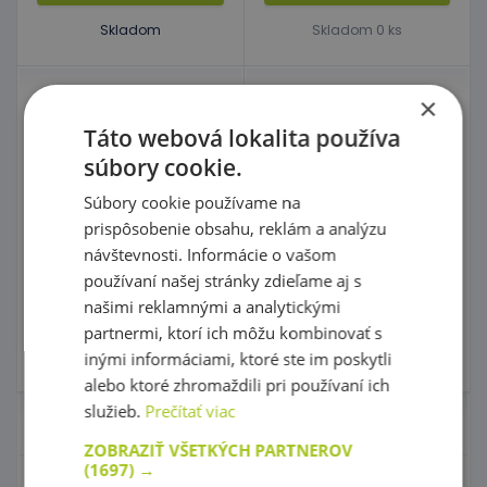
Skladom
Skladom 0 ks
×
Koberec Rozprávka
Plastová vkladačka -
Domček
Táto webová lokalita používa
Skvelá cena!
Skvelá cena!
súbory cookie.
kód: 19 11212
kód: 30 5408D
Súbory cookie používame na
Predpokladaný termín
Predpokladaný termín
prispôsobenie obsahu, reklám a analýzu
dodania:
do 5 dní
dodania:
do 5 dní
25,50 €
2,60 €
návštevnosti. Informácie o vašom
s DPH
s DPH
používaní našej stránky zdieľame aj s
našimi reklamnými a analytickými
Do košíka
Do košíka
partnermi, ktorí ich môžu kombinovať s
Skladom
1 ks
Skladom
6 ks
inými informáciami, ktoré ste im poskytli
alebo ktoré zhromaždili pri používaní ich
služieb.
Prečítať viac
Nábytok pre škôlky
ZOBRAZIŤ VŠETKÝCH PARTNEROV
(1697) →
Didaktické hry