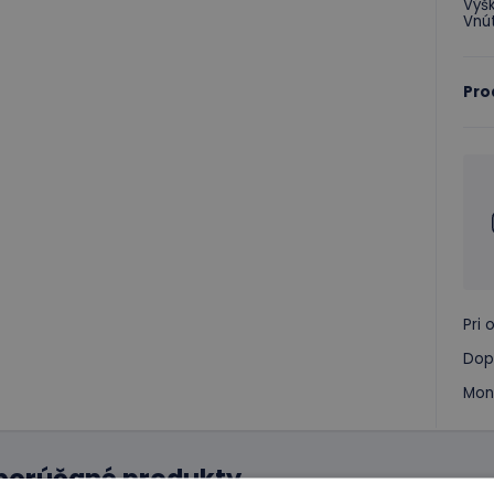
Výšk
Vnút
Pro
Pri
Dop
Mon
porúčané produkty