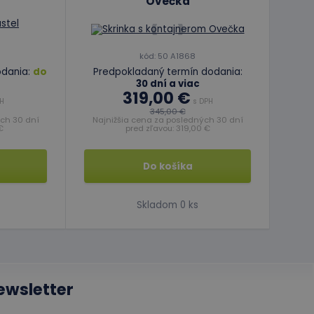
Ovečka
ľa a správa účtu.
kód: 50 A1868
odania:
do
Predpokladaný termín dodania:
30 dní a viac
ipt.com na
319,00 €
H
s DPH
okie návštevníkov.
345,00 €
ipt.com fungoval
ých 30 dní
Najnižšia cena za posledných 30 dní
€
pred zľavou: 319,00 €
jazyku PHP. Toto je
 premenných relácií
ované číslo,
Do košíka
daný web, ale
avu používateľa
Skladom 0 ks
frekvencie žiadostí
mernými
ewsletter