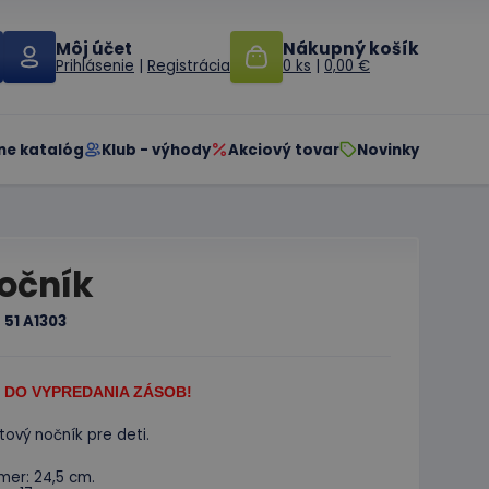
Môj účet
Nákupný košík
Prihlásenie
|
Registrácia
0 ks
|
0,00 €
ne katalóg
Klub - výhody
Akciový tovar
Novinky
očník
:
51 A1303
 DO VYPREDANIA ZÁSOB!
tový nočník pre deti.
mer: 24,5 cm.