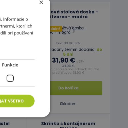
×
 1
Plastová stolová doska -
štvorec - modrá
. Informácie o
tnermi, ktorí ich
Top produkt!
ili pri používaní
kód: 83 0002M
Predpokladaný termín dodania:
do
5 dní
31,90 €
odania:
do
s DPH
Funkcie
34,90 €
Najnižšia cena za posledných 30 dní
 DPH
pred zľavou: 31,90 €
Do košíka
JAŤ VŠETKO
Skladom
stel
Skrinka s kontajnerom