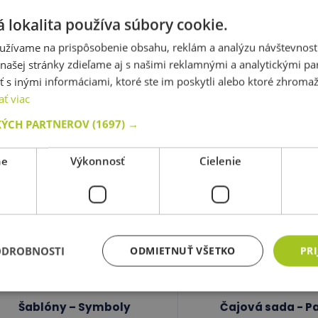
 lokalita používa súbory cookie.
Regulovateľné nohy, 56 cm
Zostava Royal
- Kovové, sada 4 ks - žlté
užívame na prispôsobenie obsahu, reklám a analýzu návštevnosti
ašej stránky zdieľame aj s našimi reklamnými a analytickými par
 inými informáciami, ktoré ste im poskytli alebo ktoré zhromažd
ať viac
kód: 83 5604L
redpokladaný termín dodania:
do
KÝCH PARTNEROV
(1697) →
kód: 50 A2885
7 dní
31,90 €
Predpokladaný termín d
s DPH
ne
Výkonnosť
Cielenie
30 dní
36,90 €
2 145,00 €
Najnižšia cena za posledných 30 dní
s
pred zľavou: 31,90 €
Do košíka
Do košíka
ODROBNOSTI
ODMIETNUŤ VŠETKO
PRI
Skladom
4 ks
Skladom 0 ks
Šablóny – Symboly
Čajová sada - Pa