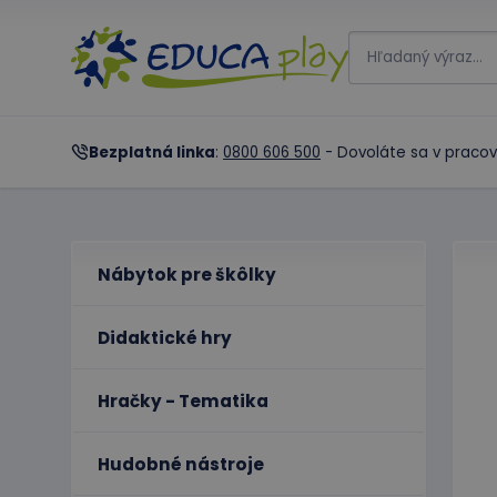
Bezplatná linka
:
0800 606 500
- Dovoláte sa v pracov
Nábytok pre škôlky
Didaktické hry
Hračky - Tematika
Hudobné nástroje