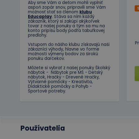
Aby sme Vám a deťom mohli vyplniť
aspoň zopár snov, pripravili sme Vám
možnosť stať sa členom
klubu
Nevyhnutne potrebné 
Educaplay
. Stáva sa ním každý
Webová lokalita sa 
zákazník, ktorý si zakúpi akýkoľvek
tovar z našej ponuky a tým sa mu na
Meno
konto pripíšu body podľa tabuľkovej
predlohy.
CookieScriptConse
P
Vstupom do nášho klubu získavajú naši
zákazníci výhody, hlavne vo forme
možnosti výmeny bodov za širokú
ponuku darčekov.
PHPSESSID
Môžete si vybrať z našej ponuky Školský
nábytok - Nábytok pre MŠ - Detský
nábytok, Hračky - Drevené Hračky,
Výtvarné pomôcky - Kreativita,
Didaktické pomôcky a Pohyb -
Športové potreby.
limit
hideRightBanner
eshopcartid
Používatelia