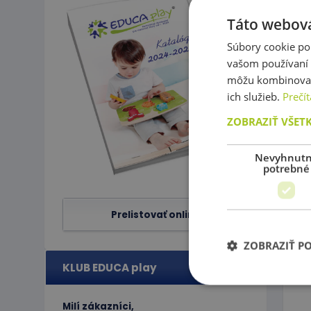
Táto webová
Súbory cookie po
vašom používaní n
môžu kombinovať s
ich služieb.
Prečít
P
ZOBRAZIŤ VŠET
Nevyhnut
potrebné
Prelistovať online
ZOBRAZIŤ P
KLUB EDUCA play
Milí zákazníci,