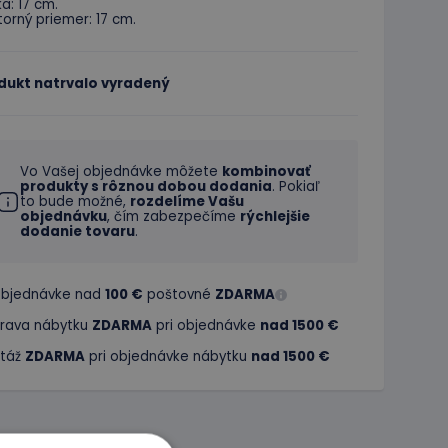
a: 17 cm.
orný priemer: 17 cm.
dukt natrvalo vyradený
Vo Vašej objednávke môžete
kombinovať
produkty s rôznou dobou dodania
. Pokiaľ
to bude možné,
rozdelíme Vašu
objednávku
, čím zabezpečíme
rýchlejšie
dodanie tovaru
.
 objednávke nad
100 €
poštovné
ZDARMA
rava nábytku
ZDARMA
pri objednávke
nad 1500 €
táž
ZDARMA
pri objednávke nábytku
nad 1500 €