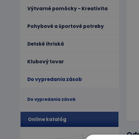
Výtvarné pomôcky - Kreativita
Pohybové a športové potreby
Detské ihriská
Klubový tovar
Do vypredania zásob
Do vypredania zásob
Online katalóg
Od