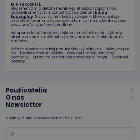
návštev
Milí zákazníci,
Je
Aby sme Vám a deťom mohli vyplniť aspoň zopár snov,
nevyhnu
pripravili sme Vám možnosť stať sa členom
klubu
aby ban
Educaplay
. Stáva sa ním každý zákazník, ktorý si zakúpi
cookies
akýkoľvek tovar z našej ponuky a tým sa mu na konto pripíšu
Cookie-
body podľa tabuľkovej predlohy.
Script.c
fungova
Vstupom do nášho klubu získavajú naši zákazníci výhody,
správne
hlavne vo forme možnosti výmeny bodov za širokú ponuku
Google Privacy Policy
darčekov.
PHPSESSID
Cookies
Cookie
PHP.net
Môžete si vybrať z našej ponuky Školský nábytok - Nábytok pre
relácie
generov
www.educaplay.sk
MŠ - Detský nábytok, Hračky - Drevené Hračky, Výtvarné
aplikáci
pomôcky - Kreativita, Didaktické pomôcky a Pohyb - Športové
založen
potreby.
jazyku 
Toto je
univerz
identifi
používa
údržbu
premen
Používatelia
relácií
O nás
používat
Spravidl
Newsletter
o náho
vygener
číslo, s
Novinky a akcie pohodlne na Váš e-mail.
jeho pou
môže by
špecific
daný we
dobrým