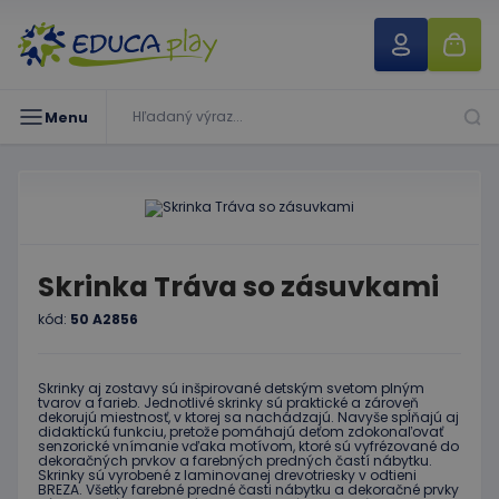
Menu
Skrinka Tráva so zásuvkami
kód:
50 A2856
Skrinky aj zostavy sú inšpirované detským svetom plným
tvarov a farieb. Jednotlivé skrinky sú praktické a zároveň
dekorujú miestnosť, v ktorej sa nachádzajú. Navyše spĺňajú aj
didaktickú funkciu, pretože pomáhajú deťom zdokonaľovať
senzorické vnímanie vďaka motívom, ktoré sú vyfrézované do
dekoračných prvkov a farebných predných častí nábytku.
Skrinky sú vyrobené z laminovanej drevotriesky v odtieni
BREZA. Všetky farebné predné časti nábytku a dekoračné prvky