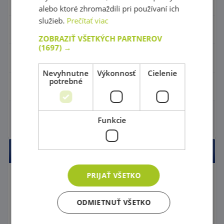
Pohybové a športové potreby
alebo ktoré zhromaždili pri používaní ich
služieb.
Prečítať viac
Detské ihriská
ZOBRAZIŤ VŠETKÝCH PARTNEROV
(1697) →
Klubový tovar
Nevyhnutne
Výkonnosť
Cielenie
potrebné
Do vypredania zásob
Do vypredania zásob
Funkcie
Online katalóg
PRIJAŤ VŠETKO
ODMIETNUŤ VŠETKO