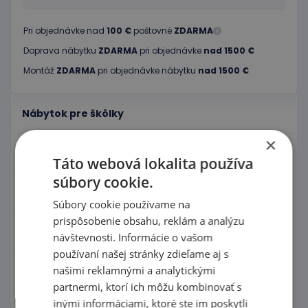
Pri objednávke nad
100 €
poštovné
ZDARMA
Doprava nábytku
ZDARMA
pri objednávke
nad 1500 €
Montáž
ZDARMA
pri objednávke nábytku
nad 1500 €
Nábytok pre škôlky
×
Didaktické hry
Táto webová lokalita používa
súbory cookie.
Hračky - Tematika
Súbory cookie používame na
prispôsobenie obsahu, reklám a analýzu
Hudobné nástroje
návštevnosti. Informácie o vašom
používaní našej stránky zdieľame aj s
Výtvarné pomôcky - Kreativita
našimi reklamnými a analytickými
partnermi, ktorí ich môžu kombinovať s
inými informáciami, ktoré ste im poskytli