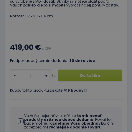
sú vyrobené z MDF dosák. Skrinky si môžete uložiť podľa
Vašich potrieb, alebo si môžete vybrať z našej ponuky zostáv.
Rozmer: 82 x 38 x 84 cm.
419,00 €
s DPH
Predpokladaný termín dodania:
30 dní a viac
-
+
ks
Do košíka
Kúpou tohto produktu získate
419 bodov
Vo Vašej objednávke môžete
kombinovať
produkty s rôznou dobou dodania
. Pokiaľ to
bude možné,
rozdelíme Vašu objednávku
, čím
zabezpečíme
rýchlejšie dodanie tovaru
.