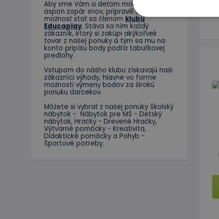
Aby sme Vám a deťom mohli vyplniť
aspoň zopár snov, pripravili sme Vám
možnosť stať sa členom
klubu
Educaplay
. Stáva sa ním každý
zákazník, ktorý si zakúpi akýkoľvek
tovar z našej ponuky a tým sa mu na
konto pripíšu body podľa tabuľkovej
predlohy.
Nevyhnutne potrebné 
Webová lokalita sa 
Vstupom do nášho klubu získavajú naši
zákazníci výhody, hlavne vo forme
Meno
možnosti výmeny bodov za širokú
ponuku darčekov.
CookieScriptConse
Môžete si vybrať z našej ponuky Školský
nábytok - Nábytok pre MŠ - Detský
nábytok, Hračky - Drevené Hračky,
Výtvarné pomôcky - Kreativita,
PHPSESSID
Didaktické pomôcky a Pohyb -
Športové potreby.
limit
hideRightBanner