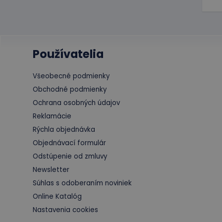
eshopcartid
Používatelia
Meno
Posky
Meno
Dom
_ga
Všeobecné podmienky
_gcl_au
Goog
.educ
Obchodné podmienky
Ochrana osobných údajov
Reklamácie
test_cookie
Goog
.doub
_ga_JJ046LYKNG
Rýchla objednávka
Objednávací formulár
IDE
Goog
.doub
Odstúpenie od zmluvy
Newsletter
Súhlas s odoberaním noviniek
Online Katalóg
Nastavenia cookies