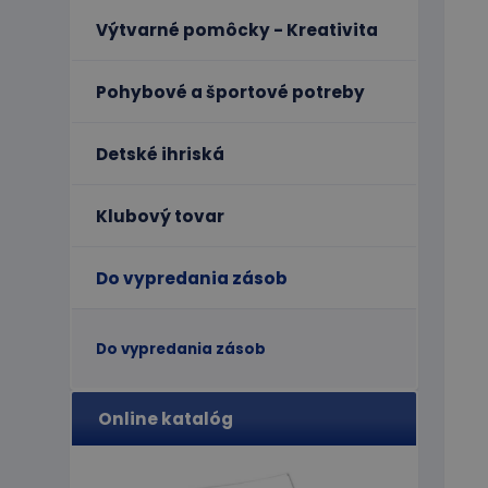
Výtvarné pomôcky - Kreativita
Pohybové a športové potreby
Detské ihriská
Klubový tovar
Do vypredania zásob
Do vypredania zásob
Online katalóg