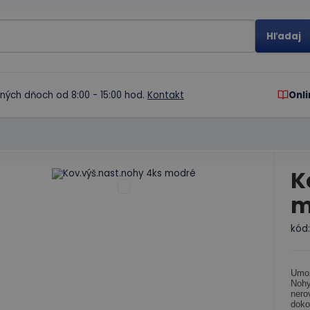
ných dňoch od 8:00 - 15:00 hod.
Kontakt
Onli
K
m
kód
Umož
Nohy
nero
doko