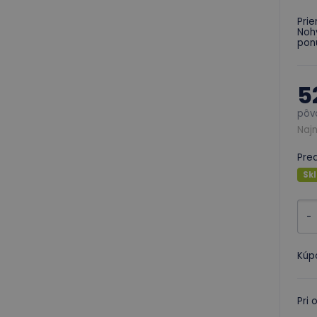
Prie
Nohy
pon
5
pôv
Najn
Pre
Sk
-
Kúp
Pri