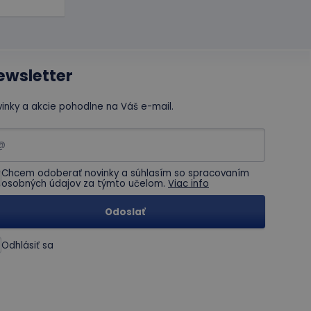
ewsletter
nalytics - čo je
inky a akcie pohodlne na Váš e-mail.
lužby spoločnosti
onáva informácie o
nečných
kejkoľvek reklame,
ko identifikátora
denej webovej
be a slúži na
pre analytické
 vlastní spoločnosť
poruje súbory
Chcem odoberať novinky a súhlasím so spracovaním
achovanie stavu
osobných údajov za týmto učelom.
Viac info
onáva informácie o
Odoslať
kejkoľvek reklame,
denej webovej
Odhlásiť sa