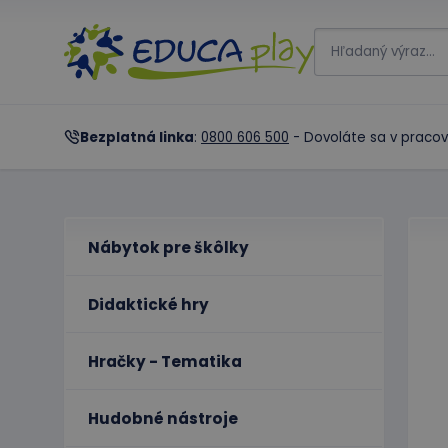
Bezplatná linka
:
0800 606 500
- Dovoláte sa v pracov
Nábytok pre škôlky
Didaktické hry
Hračky - Tematika
Hudobné nástroje