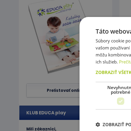
Táto webová
Súv
Súbory cookie po
vašom používaní n
môžu kombinovať s
ich služieb.
Prečít
ZOBRAZIŤ VŠET
Nevyhnut
P
Prelistovať online
potrebné
KLUB EDUCA play
ZOBRAZIŤ P
Milí zákazníci,