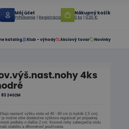
Môj účet
Nákupný košík
Prihlásenie
|
Registrácia
0 ks
|
0,00 €
ne katalóg
Klub - výhody
Akciový tovar
Novinky
ov.výš.nast.nohy 4ks
odré
:
83 2402M
ňujú nastaviť výšku stola od 40 - 60 cm (o každé 2,5 cm).
 je možné ešte dodatočne výškovo regulovať pri prípadnej
vnosti podlahy o ďalšie 2 cm. Kovové nohy zabezpečia stolu
nalú stabilitu a dlhovekosť používania.