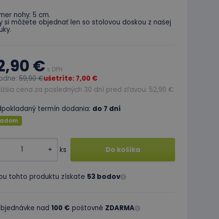
mer nohy: 5 cm.
 si môžete objednať len so stolovou doskou z našej
uky.
2,90 €
s DPH
odne:
59,90 €
ušetríte: 7,00 €
ižšia cena za posledných 30 dní pred zľavou: 52,90 €
dpokladaný termín dodania:
do 7 dní
ladom
+
ks
Do košíka
ou tohto produktu získate
53 bodov
 objednávke nad
100 €
poštovné
ZDARMA