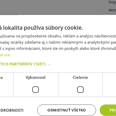
Dop
Mon
 lokalita používa súbory cookie.
isiace produkty
užívame na prispôsobenie obsahu, reklám a analýzu návštevnosti
ašej stránky zdieľame aj s našimi reklamnými a analytickými par
Plastová stolová doska -
Plastová stolová d
 inými informáciami, ktoré ste im poskytli alebo ktoré zhromažd
kruh - červená
lichobežník - m
ať viac
KÝCH PARTNEROV
(1697) →
kód: 83 0004C
kód: 83 0003M
ne
Výkonnosť
Cielenie
redpokladaný termín dodania:
do
Predpokladaný termín d
5 dní
5 dní
86,90 €
48,90 €
s DPH
s D
95,90 €
53,90 €
Najnižšia cena za posledných 30 dní
Najnižšia cena za posledn
pred zľavou: 86,90 €
pred zľavou: 48,90
ODROBNOSTI
ODMIETNUŤ VŠETKO
PRI
Do košíka
Do košíka