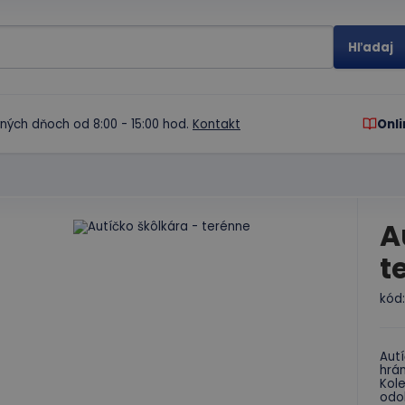
ných dňoch od 8:00 - 15:00 hod.
Kontakt
Onli
A
t
kód
Autí
hrám
Kol
odo