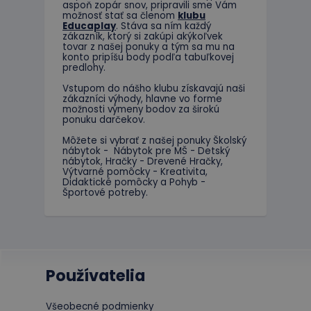
aspoň zopár snov, pripravili sme Vám
možnosť stať sa členom
klubu
Meno
Educaplay
. Stáva sa ním každý
Posky
Meno
zákazník, ktorý si zakúpi akýkoľvek
Dom
tovar z našej ponuky a tým sa mu na
_ga
konto pripíšu body podľa tabuľkovej
_gcl_au
Goog
predlohy.
.educ
Vstupom do nášho klubu získavajú naši
zákazníci výhody, hlavne vo forme
test_cookie
Goog
možnosti výmeny bodov za širokú
.doub
ponuku darčekov.
_ga_JJ046LYKNG
Môžete si vybrať z našej ponuky Školský
IDE
Goog
nábytok - Nábytok pre MŠ - Detský
.doub
nábytok, Hračky - Drevené Hračky,
Výtvarné pomôcky - Kreativita,
Didaktické pomôcky a Pohyb -
Športové potreby.
Používatelia
Všeobecné podmienky