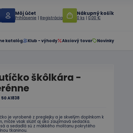
Môj účet
Nákupný košík
Prihlásenie
|
Registrácia
0 ks
|
0,00 €
ne katalóg
Klub - výhody
Akciový tovar
Novinky
utíčko škôlkára -
erénne
:
50 A1838
čko je vyrobené z preglejky a je skvelým doplnkom k
, môže však slúžiť aj ako zaujímavá sedačka.
esá a sedadlá sú z mäkkého molitanu pokrytého
lnou tkaninou.