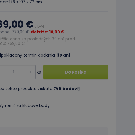
er: 178 x 107 x 72 cm.
69,00 €
s DPH
odne:
779,00 €
ušetríte: 10,00 €
ižšia cena za posledných 30 dní pred
ou: 769,00 €
dpokladaný termín dodania:
30 dní
+
ks
Do košíka
ou tohto produktu získate
769 bodov
Vymeniť za klubové body