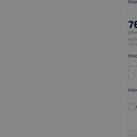
Rozm
7
pôv
Najn
zľav
Pre
-
Kúp