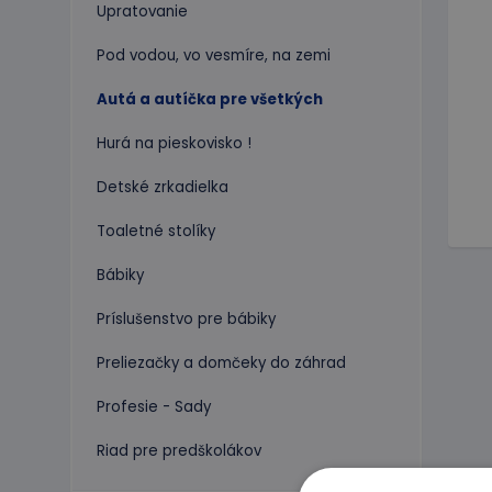
Upratovanie
Pod vodou, vo vesmíre, na zemi
Autá a autíčka pre všetkých
Hurá na pieskovisko !
Detské zrkadielka
Toaletné stolíky
Bábiky
Príslušenstvo pre bábiky
Preliezačky a domčeky do záhrad
Profesie - Sady
Riad pre predškolákov