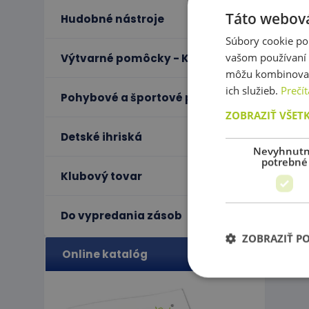
Táto webová
Hudobné nástroje
Súbory cookie po
vašom používaní n
Výtvarné pomôcky - Kreativita
môžu kombinovať s
ich služieb.
Prečít
Pohybové a športové potreby
ZOBRAZIŤ VŠET
Detské ihriská
Nevyhnut
potrebné
Klubový tovar
Do vypredania zásob
ZOBRAZIŤ P
Online katalóg