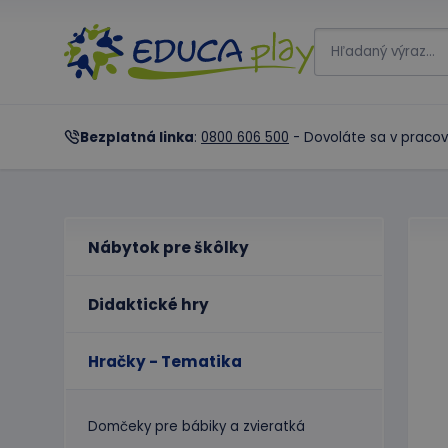
Bezplatná linka
:
0800 606 500
- Dovoláte sa v pracov
Nábytok pre škôlky
Didaktické hry
Hračky - Tematika
Domčeky pre bábiky a zvieratká