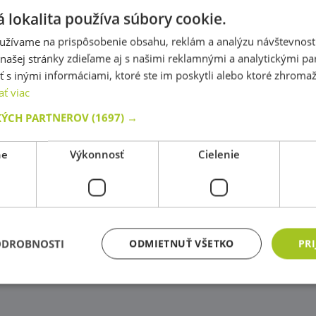
 lokalita používa súbory cookie.
užívame na prispôsobenie obsahu, reklám a analýzu návštevnosti
ašej stránky zdieľame aj s našimi reklamnými a analytickými par
 inými informáciami, ktoré ste im poskytli alebo ktoré zhromažd
ať viac
KÝCH PARTNEROV
(1697) →
ne
Výkonnosť
Cielenie
ODROBNOSTI
ODMIETNUŤ VŠETKO
PRI
Nevyhnutne potrebné
Výkonnosť
Cielenie
Funkcie