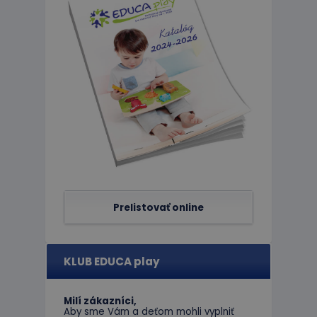
Nevyhnutne potrebné 
Webová lokalita sa 
Meno
CookieScriptConse
PHPSESSID
Prelistovať online
limit
hideRightBanner
KLUB EDUCA play
eshopcartid
Milí zákazníci,
Aby sme Vám a deťom mohli vyplniť