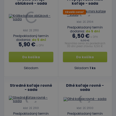
oblúkové - sada
koľaje - sada
Skvelá cena!
kód: 2E 21104
Predpokladaný termín
kód: 2E 21110
dodania:
do 5 dní
6,50 €
Predpokladaný termín
s DPH
dodania:
do 5 dní
6,90 €
5,90 €
Najnižšia cena za posledných
s DPH
30 dní pred zľavou: 6,50 €
Do košíka
Do košíka
Skladom
Skladom
1 ks
Stredné koľaje rovné
Dlhé koľaje rovné -
- sada
sada
kód: 2E 21101
kód: 2E 21100
Predpokladaný termín
Predpokladaný termín