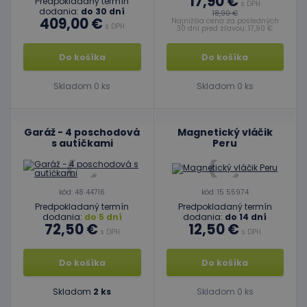
17,90 €
Predpokladaný termín
s DPH
dodania:
do 30 dní
18,90 €
409,00 €
Najnižšia cena za posledných
s DPH
30 dní pred zľavou: 17,90 €
Do košíka
Do košíka
Skladom 0 ks
Skladom 0 ks
Garáž - 4 poschodová
Magnetický vláčik
s autíčkami
Peru
kód: 48 44716
kód: 15 55974
Predpokladaný termín
Predpokladaný termín
dodania:
do 5 dní
dodania:
do 14 dní
72,50 €
12,50 €
s DPH
s DPH
Do košíka
Do košíka
Skladom
2 ks
Skladom 0 ks