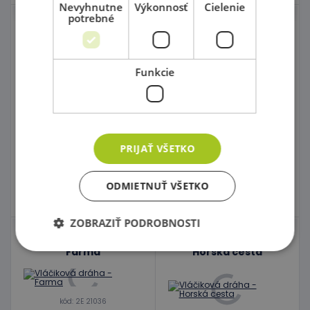
Nevyhnutne
Výkonnosť
Cielenie
potrebné
Sada koľají 1
Vláčik z farmy
Skvelá cena!
Funkcie
kód: 2E 21052
kód: 2E 21466
Predpokladaný termín
Predpokladaný termín
dodania:
do 5 dní
dodania:
do 5 dní
28,50 €
21,50 €
s DPH
s DPH
30,50 €
22,90 €
Najnižšia cena za posledných
Najnižšia cena za posledných
30 dní pred zľavou: 27,50 €
30 dní pred zľavou: 20,90 €
PRIJAŤ VŠETKO
Do košíka
Do košíka
ODMIETNUŤ VŠETKO
Skladom
3 ks
Skladom
1 ks
ZOBRAZIŤ PODROBNOSTI
Vláčiková dráha -
Vláčiková dráha -
Farma
Horská cesta
Nevyhnutne potrebné
Výkonnosť
Cielenie
Funkcie
kód: 2E 21036