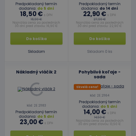
Predpokladaný termín
Predpokladaný termín
dodania:
do 5 dní
dodania:
do 14 dní
18,50 €
22,90 €
s DPH
s DPH
18,90 €
27,90 €
Najnižšia cena za posledných
Najnižšia cena za posledných
30 dní pred zľavou: 16,90 €
30 dní pred zľavou: 22,90 €
Do košíka
Do košíka
Skladom
Skladom 0 ks
Nákladný vláčik 2
Pohyblivé koľaje -
sada
Skvelá cena!
kód: 2E 21164
Predpokladaný termín
kód: 2E 21183
dodania:
do 5 dní
14,00 €
Predpokladaný termín
s DPH
dodania:
do 5 dní
14,50 €
23,00 €
Najnižšia cena za posledných
s DPH
30 dní pred zľavou: 13,50 €