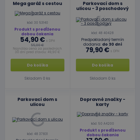
Mega garáž s cestou
Parkovací dom s
ulicou - 3 poschodový
kód: 30 53140
Produkt s predĺženou
kód: 48 40428
dobou čakania
54,90 €
Predpokladaný termín
s DPH
dodania:
do 30 dní
55,00 €
79,90 €
Najnižšia cena za posledných
s DPH
30 dní pred zľavou: 49,90 €
Do košíka
Do košíka
Skladom 0 ks
Skladom 0 ks
Parkovací dom s
Dopravné značky -
ulicou
karty
kód: 50 A4200
Produkt s predĺženou
kód: 48 37831
dobou čakania