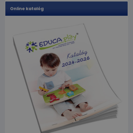
cieľom
zistiť, či
_ga_JJ046LYKNG
.educaplay.sk
1 rok 1
Tento súbor
Online katalóg
prehliadač
mesiac
cookie používa
návštevníka
služba Google
webu
Analytics na
podporuje
zachovanie
súbory
stavu relácie.
cookie.
IDE
1 rok
Tento
Google LLC
súbor
.doubleclick.net
cookie
nastavuje
spoločnosť
Doubleclick
a vykonáva
informácie
o tom, ako
koncový
používateľ
používa
webovú
stránku, a o
akejkoľvek
reklame,
ktorú
mohol
koncový
používateľ
vidieť pred
návštevou
uvedenej