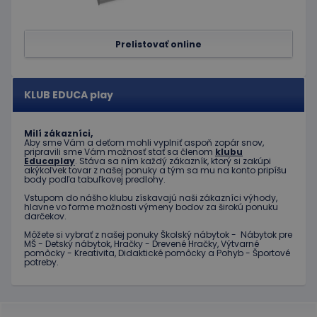
webovej
stránky.
Prelistovať online
KLUB EDUCA play
Milí zákazníci,
Aby sme Vám a deťom mohli vyplniť aspoň zopár snov,
pripravili sme Vám možnosť stať sa členom
klubu
Educaplay
. Stáva sa ním každý zákazník, ktorý si zakúpi
akýkoľvek tovar z našej ponuky a tým sa mu na konto pripíšu
body podľa tabuľkovej predlohy.
Vstupom do nášho klubu získavajú naši zákazníci výhody,
hlavne vo forme možnosti výmeny bodov za širokú ponuku
darčekov.
Môžete si vybrať z našej ponuky Školský nábytok - Nábytok pre
MŠ - Detský nábytok, Hračky - Drevené Hračky, Výtvarné
pomôcky - Kreativita, Didaktické pomôcky a Pohyb - Športové
potreby.