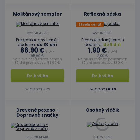
Molitánový semafor
Reflexná páska
Skvelá cena!
kód: 50 A2135
kód: 1M 13138
Predpokladaný termín
Predpokladaný termín
dodania:
do 30 dní
dodania:
do 5 dní
88,90 €
1,90 €
s DPH
s DPH
95,00 €
2,00 €
Najnižšia cena za posledných
Najnižšia cena za posledných
30 dní pred zľavou: 88,90 €
30 dní pred zľavou: 1,80 €
Do košíka
Do košíka
Skladom 0 ks
Skladom
6 ks
Drevené pexeso -
Osobný vláčik
Dopravné značky
kód: 28 14048
kód: 2E 21421