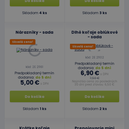
Do košíka
Do košíka
Skladom
4 ks
Skladom
3 ks
Nárazníky - sada
Dlhé koľaje oblúkové
- sada
Skvelá cena!
Skvelá cena!
kód: 2E 21102
Predpokladaný termín
kód: 2E 21161
dodania:
do 5 dní
6,90 €
Predpokladaný termín
s DPH
dodania:
do 5 dní
7,50 €
5,00 €
Najnižšia cena za posledných
s DPH
30 dní pred zľavou: 6,50 €
Do košíka
Do košíka
Skladom
1 ks
Skladom
2 ks
Krátke koľaje
Prepojovacie mini