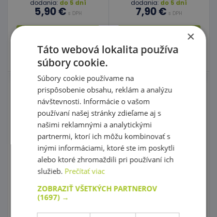
dodania:
do 5 dní
dodania:
do 5 dní
5,90 €
7,90 €
s DPH
s DPH
×
Do košíka
Do košíka
Táto webová lokalita používa
Skladom
1 ks
Skladom
2 ks
súbory cookie.
Súbory cookie používame na
Most s troma oblúkmi
Sada koľají 2
prispôsobenie obsahu, reklám a analýzu
návštevnosti. Informácie o vašom
používaní našej stránky zdieľame aj s
kód: 2E 21111
kód: 2E 21057
našimi reklamnými a analytickými
Predpokladaný termín
Predpokladaný termín
partnermi, ktorí ich môžu kombinovať s
dodania:
do 5 dní
dodania:
do 5 dní
15,50 €
31,90 €
s DPH
s DPH
inými informáciami, ktoré ste im poskytli
15,90 €
33,50 €
alebo ktoré zhromaždili pri používaní ich
Najnižšia cena za posledných
Najnižšia cena za posledných
30 dní pred zľavou: 14,50 €
30 dní pred zľavou: 30,50 €
služieb.
Prečítať viac
Do košíka
Do košíka
ZOBRAZIŤ VŠETKÝCH PARTNEROV
(1697) →
Skladom
Skladom
4 ks