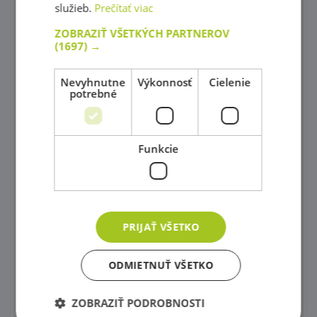
služieb.
Prečítať viac
Maňušky
ZOBRAZIŤ VŠETKÝCH PARTNEROV
Zahrajme si divadlo s maňuškami !
(1697) →
Kornútové bábky
Nevyhnutne
Výkonnosť
Cielenie
potrebné
Obchodíky
Potraviny všetkých druhov
Funkcie
Kuchynky šité na mieru !
Kuchynské príslušenstvo
Pre malých majstrov
PRIJAŤ VŠETKO
Upratovanie
Pod vodou, vo vesmíre, na zemi
ODMIETNUŤ VŠETKO
Autá a autíčka pre všetkých
ZOBRAZIŤ PODROBNOSTI