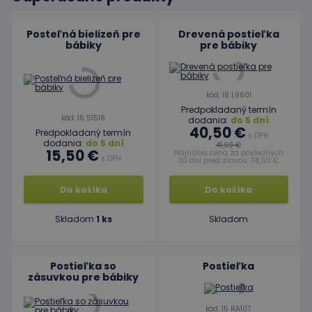
Posteľná bielizeň pre
Drevená postieľka
bábiky
pre bábiky
kód: 18 L9601
Predpokladaný termín
kód: 15 51518
dodania:
do 5 dní
40,50 €
Predpokladaný termín
s DPH
dodania:
do 5 dní
41,90 €
15,50 €
Najnižšia cena za posledných
s DPH
30 dní pred zľavou: 38,50 €
Do košíka
Do košíka
Skladom
1 ks
Skladom
Postieľka so
Postieľka
zásuvkou pre bábiky
kód: 15 RA107