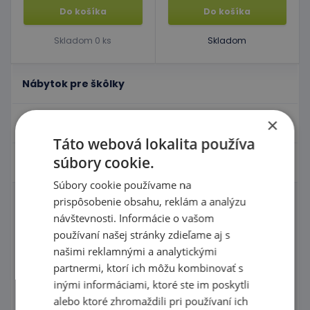
Do košíka
Do košíka
Skladom 0 ks
Skladom
Nábytok pre škôlky
×
Didaktické hry
Táto webová lokalita používa
súbory cookie.
Hračky - Tematika
Súbory cookie používame na
prispôsobenie obsahu, reklám a analýzu
Domčeky pre bábiky a zvieratká
návštevnosti. Informácie o vašom
používaní našej stránky zdieľame aj s
Igráček
našimi reklamnými a analytickými
Karnevalové kostýmy
partnermi, ktorí ich môžu kombinovať s
inými informáciami, ktoré ste im poskytli
Tematické kostýmové čiapky
alebo ktoré zhromaždili pri používaní ich