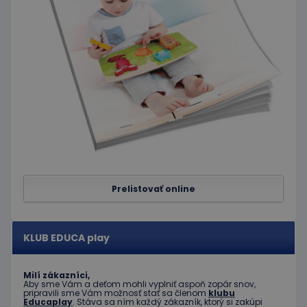
prihlás
stavu
používa
medzi
stránkam
limit
www.educaplay.sk
1 mesiac
Tento s
cookie s
používa
obmedz
frekvenc
žiadostí
znižuje r
ohrome
servera 
nadmer
požiada
hideRightBanner
.www.educaplay.sk
2 hodiny
Prelistovať online
eshopcartid
.www.educaplay.sk
1 mesiac
2 dni
KLUB EDUCA play
Milí zákazníci,
Aby sme Vám a deťom mohli vyplniť aspoň zopár snov,
Poskytovateľ
Uplynutie
pripravili sme Vám možnosť stať sa členom
klubu
Meno
Popis
/
Doména
platnosti
Educaplay
. Stáva sa ním každý zákazník, ktorý si zakúpi