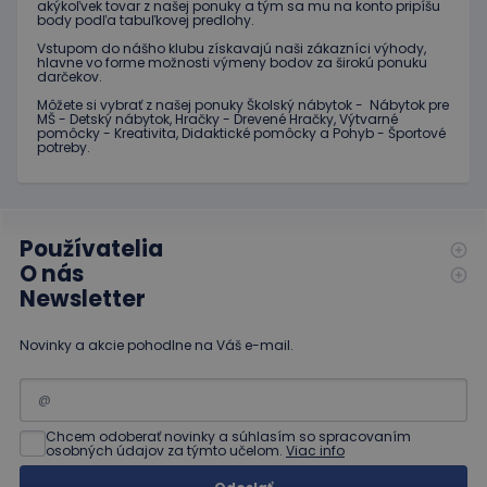
akýkoľvek tovar z našej ponuky a tým sa mu na konto pripíšu
Poskytovateľ
/
Uplynutie
Meno
Popis
body podľa tabuľkovej predlohy.
_ga
1 rok 1
Tento názov
Google LLC
Doména
platnosti
mesiac
súboru cookie je
.educaplay.sk
Vstupom do nášho klubu získavajú naši zákazníci výhody,
spojený s
_gcl_au
3 mesiace
Tento
Google LLC
hlavne vo forme možnosti výmeny bodov za širokú ponuku
Google
1 deň
súbor
.educaplay.sk
darčekov.
Universal
cookie
Analytics - čo je
nastavuje
Môžete si vybrať z našej ponuky Školský nábytok - Nábytok pre
významná
spoločnosť
MŠ - Detský nábytok, Hračky - Drevené Hračky, Výtvarné
aktualizácia
Doubleclick
pomôcky - Kreativita, Didaktické pomôcky a Pohyb - Športové
bežnejšie
a vykonáva
potreby.
používanej
informácie
analytickej
o tom, ako
služby
koncový
spoločnosti
používateľ
Google. Tento
používa
súbor cookie sa
webovú
Používatelia
používa na
stránku, a o
odlíšenie
O nás
akejkoľvek
jedinečných
reklame,
Newsletter
používateľov
ktorú
priradením
mohol
náhodne
koncový
vygenerovaného
používateľ
Novinky a akcie pohodlne na Váš e-mail.
čísla ako
vidieť pred
identifikátora
návštevou
klienta. Je
uvedenej
zahrnutá v
webovej
každej
stránky.
požiadavke na
Chcem odoberať novinky a súhlasím so spracovaním
stránku na webe
osobných údajov za týmto učelom.
Viac info
test_cookie
15 minút
Tento
Google LLC
a slúži na
súbor
.doubleclick.net
výpočet údajov
cookie