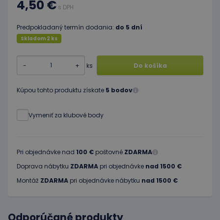
4,50 €
s DPH
Predpokladaný termín dodania:
do 5 dní
Skladom 2 ks
-
+
ks
Do košíka
Kúpou tohto produktu získate
5 bodov
Vymeniť za klubové body
Pri objednávke nad
100 €
poštovné
ZDARMA
Doprava nábytku
ZDARMA
pri objednávke
nad 1500 €
Montáž
ZDARMA
pri objednávke nábytku
nad 1500 €
Odporúčané produkty