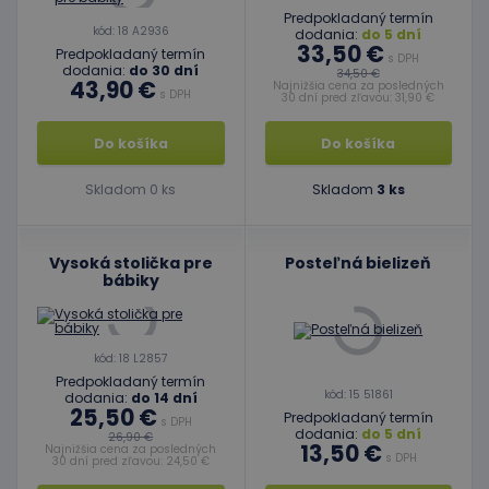
Predpokladaný termín
kód: 18 A2936
dodania:
do 5 dní
33,50 €
Predpokladaný termín
s DPH
dodania:
do 30 dní
34,50 €
43,90 €
Najnižšia cena za posledných
s DPH
30 dní pred zľavou: 31,90 €
Do košíka
Do košíka
Skladom 0 ks
Skladom
3 ks
Vysoká stolička pre
Posteľná bielizeň
bábiky
kód: 18 L2857
Predpokladaný termín
kód: 15 51861
dodania:
do 14 dní
25,50 €
Predpokladaný termín
s DPH
dodania:
do 5 dní
26,90 €
13,50 €
Najnižšia cena za posledných
s DPH
30 dní pred zľavou: 24,50 €