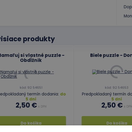
Dop
Mon
isiace produkty
amaľuj si vlastné puzzle -
Biele puzzle - D
Obdĺžnik
kód: 92 54651
kód: 92 54653
redpokladaný termín dodania:
do
Predpokladaný termín d
5 dní
5 dní
2,50 €
2,50 €
s DPH
s DP
Do košíka
Do košíka