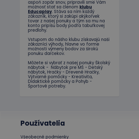
aspoň zopár snov, pripravili sme Vám
možnosť stať sa členom
klubu
Meno
Educaplay
. Stáva sa ním každý
Posky
Meno
zákazník, ktorý si zakúpi akýkoľvek
Dom
tovar z našej ponuky a tým sa mu na
_ga
konto pripíšu body podľa tabuľkovej
_gcl_au
Goog
predlohy.
.educ
Vstupom do nášho klubu získavajú naši
zákazníci výhody, hlavne vo forme
test_cookie
Goog
možnosti výmeny bodov za širokú
.doub
ponuku darčekov.
_ga_JJ046LYKNG
Môžete si vybrať z našej ponuky Školský
IDE
Goog
nábytok - Nábytok pre MŠ - Detský
.doub
nábytok, Hračky - Drevené Hračky,
Výtvarné pomôcky - Kreativita,
Didaktické pomôcky a Pohyb -
Športové potreby.
Používatelia
Všeobecné podmienky