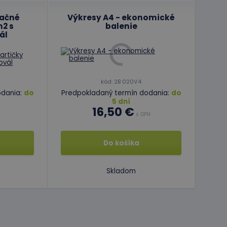
lačné
Výkresy A4 - ekonomické
ľa a správa účtu.
m2 s
balenie
ál
ipt.com na
okie návštevníkov.
ipt.com fungoval
kód: 2B 020V4
odania:
do
Predpokladaný termín dodania:
do
jazyku PHP. Toto je
5 dní
 premenných relácií
16,50 €
ované číslo,
H
s DPH
daný web, ale
avu používateľa
Do košíka
frekvencie žiadostí
mernými
Skladom