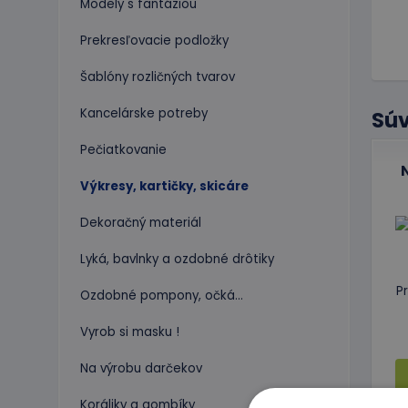
Modely s fantáziou
Prekresľovacie podložky
Šablóny rozličných tvarov
Kancelárske potreby
Súv
Pečiatkovanie
N
Výkresy, kartičky, skicáre
Dekoračný materiál
Lyká, bavlnky a ozdobné drôtiky
P
Ozdobné pompony, očká...
Vyrob si masku !
Na výrobu darčekov
Koráliky a gombíky