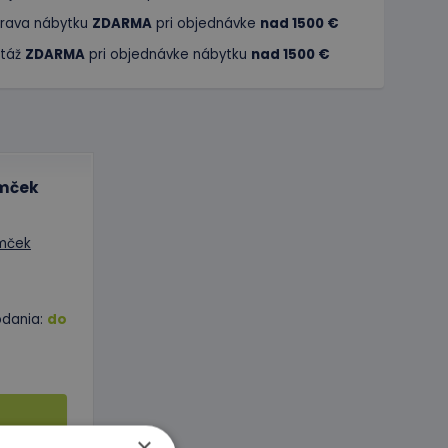
rava nábytku
ZDARMA
pri objednávke
nad 1500 €
táž
ZDARMA
pri objednávke nábytku
nad 1500 €
omček
odania:
do
H
×