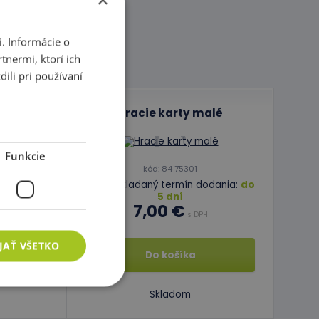
. Informácie o
tnermi, ktorí ich
ili pri používaní
omček
Hracie karty malé
Funkcie
kód: 84 75301
odania:
do
Predpokladaný termín dodania:
do
5 dní
7,00 €
H
s DPH
JAŤ VŠETKO
Do košíka
Skladom