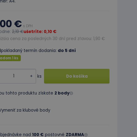
mer: A4.
,00 €
s DPH
odne:
2,10 €
ušetríte: 0,10 €
ižšia cena za posledných 30 dní pred zľavou: 1,90 €
dpokladaný termín dodania:
do 5 dní
adom 1 ks
+
ks
Do košíka
ou tohto produktu získate
2 body
Vymeniť za klubové body
 objednávke nad
100 €
poštovné
ZDARMA