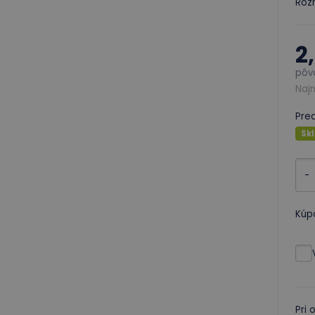
Roz
2
pôv
Najn
Pre
Skl
-
Kúp
Pri