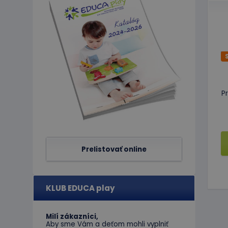
Nevyhnutne potrebné 
Webová lokalita sa 
Meno
CookieScriptConse
P
PHPSESSID
Prelistovať online
limit
hideRightBanner
KLUB EDUCA play
eshopcartid
Milí zákazníci,
Aby sme Vám a deťom mohli vyplniť