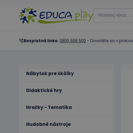
Bezplatná linka
:
0800 606 500
- Dovoláte sa v pracov
Nábytok pre škôlky
Didaktické hry
Hračky - Tematika
Hudobné nástroje