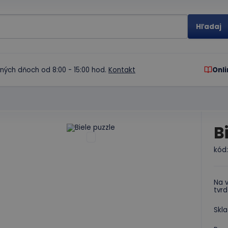
ných dňoch od 8:00 - 15:00 hod.
Kontakt
Onli
B
kód
Na 
tvr
Skla