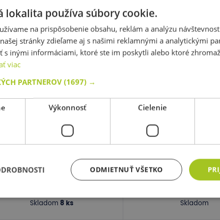
 lokalita používa súbory cookie.
Skladom
Skladom
užívame na prispôsobenie obsahu, reklám a analýzu návštevnosti
ašej stránky zdieľame aj s našimi reklamnými a analytickými par
porúčané produkty
 inými informáciami, ktoré ste im poskytli alebo ktoré zhromažd
ať viac
Biely skicár A3
Biele puzzle - D
KÝCH PARTNEROV
(1697) →
Skvelá cena!
ne
Výkonnosť
Cielenie
kód: 24 88240
kód: 92 54653
redpokladaný termín dodania:
do
Predpokladaný termín d
5 dní
5 dní
13,00 €
2,50 €
s DPH
s DP
ODROBNOSTI
ODMIETNUŤ VŠETKO
PRI
Do košíka
Do košíka
Skladom
8 ks
Skladom
Nevyhnutne potrebné
Výkonnosť
Cielenie
Funkcie