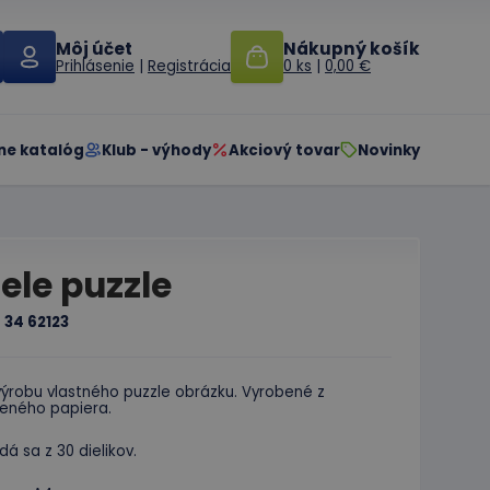
Môj účet
Nákupný košík
Prihlásenie
|
Registrácia
0 ks
|
0,00 €
ne katalóg
Klub - výhody
Akciový tovar
Novinky
iele puzzle
:
34 62123
výrobu vlastného puzzle obrázku. Vyrobené z
deného papiera.
dá sa z 30 dielikov.