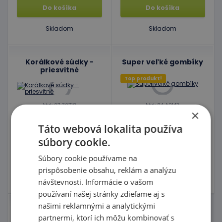
Do košíka
Do košíka
Skladom
Skladom
Korálkové súdky -
Super veľké gombíky
priesvitné
Top produkt!
kód: 07 70718
kód: 84 A2143
×
Predpokladaný termín
Predpokladaný termín
dodania:
do 5 dní
dodania:
do 5 dní
Táto webová lokalita používa
7,50 €
9,90 €
s DPH
s DPH
súbory cookie.
Do košíka
Do košíka
Súbory cookie používame na
prispôsobenie obsahu, reklám a analýzu
Skladom
Skladom
4 ks
návštevnosti. Informácie o vašom
používaní našej stránky zdieľame aj s
našimi reklamnými a analytickými
Gombíky Art
partnermi, ktorí ich môžu kombinovať s