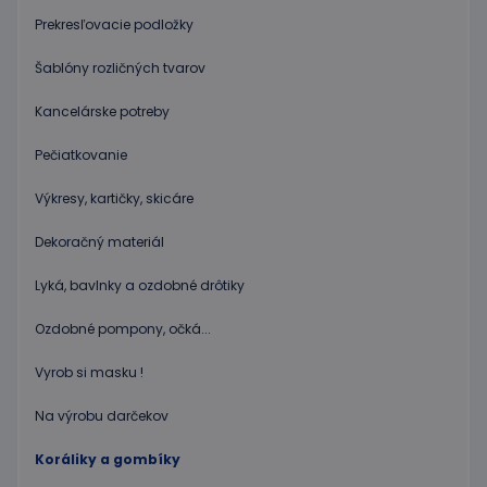
cookie
Prekresľovacie podložky
návštev
Je
nevyhnu
Šablóny rozličných tvarov
aby ban
cookies
Cookie-
Kancelárske potreby
Script.c
fungova
správne
Pečiatkovanie
Google Privacy Policy
PHPSESSID
Cookies
Cookie
PHP.net
relácie
generov
www.educaplay.sk
Výkresy, kartičky, skicáre
aplikáci
založen
jazyku 
Dekoračný materiál
Toto je
univerz
Lyká, bavlnky a ozdobné drôtiky
identifi
používa
údržbu
Ozdobné pompony, očká...
premen
relácií
používat
Vyrob si masku !
Spravidl
o náho
vygener
Na výrobu darčekov
číslo, s
jeho pou
môže by
Koráliky a gombíky
špecific
daný we