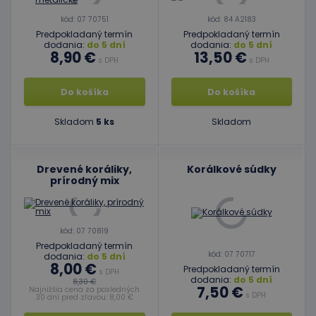
kód: 07 70751
kód: 84 A2183
Predpokladaný termín
Predpokladaný termín
dodania:
do 5 dní
dodania:
do 5 dní
8,90 €
13,50 €
s DPH
s DPH
Do košíka
Do košíka
Skladom
5 ks
Skladom
Drevené koráliky,
Korálkové súdky
prírodný mix
kód: 07 70819
Predpokladaný termín
kód: 07 70717
dodania:
do 5 dní
8,00 €
Predpokladaný termín
s DPH
dodania:
do 5 dní
8,30 €
7,50 €
Najnižšia cena za posledných
s DPH
30 dní pred zľavou: 8,00 €