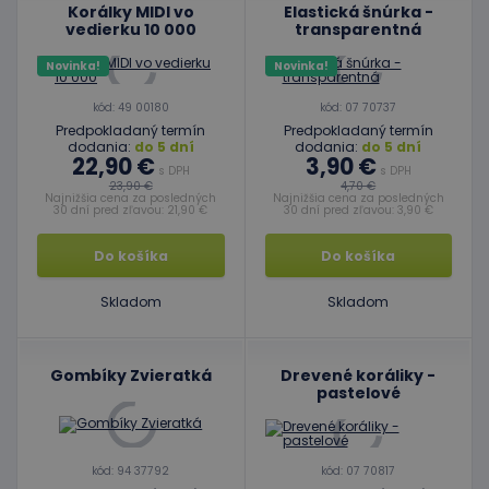
Korálky MIDI vo
Elastická šnúrka -
vedierku 10 000
transparentná
Novinka!
Novinka!
kód: 49 00180
kód: 07 70737
Predpokladaný termín
Predpokladaný termín
dodania:
do 5 dní
dodania:
do 5 dní
22,90 €
3,90 €
s DPH
s DPH
23,90 €
4,70 €
Najnižšia cena za posledných
Najnižšia cena za posledných
30 dní pred zľavou: 21,90 €
30 dní pred zľavou: 3,90 €
Do košíka
Do košíka
Skladom
Skladom
Gombíky Zvieratká
Drevené koráliky -
pastelové
kód: 94 37792
kód: 07 70817