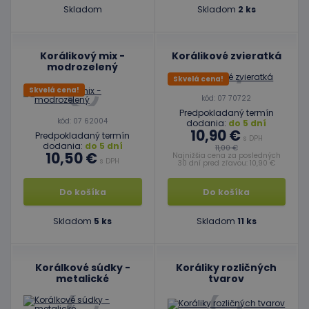
Skladom
Skladom
2 ks
Korálikový mix -
Korálikové zvieratká
modrozelený
Skvelá cena!
Skvelá cena!
kód: 07 70722
Predpokladaný termín
kód: 07 62004
dodania:
do 5 dní
10,90 €
Predpokladaný termín
s DPH
dodania:
do 5 dní
11,00 €
10,50 €
Najnižšia cena za posledných
s DPH
30 dní pred zľavou: 10,90 €
Do košíka
Do košíka
Skladom
5 ks
Skladom
11 ks
Korálkové súdky -
Koráliky rozličných
metalické
tvarov