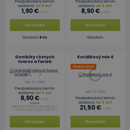
Predpokladaný termín
Predpokladaný termín
dodania:
do 5 dní
dodania:
do 5 dní
1,90 €
8,90 €
s DPH
s DPH
Do košíka
Do košíka
Skladom
8 ks
Skladom
Gombíky rôznych
Korálikový mix 4
tvarov a farieb
Skvelá cena!
kód: 07 70913
Predpokladaný termín
kód: 07 70713
dodania:
do 5 dní
8,90 €
Predpokladaný termín
s DPH
dodania:
do 5 dní
9,30 €
21,50 €
Najnižšia cena za posledných
s DPH
30 dní pred zľavou: 8,50 €
Do košíka
Do košíka