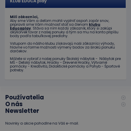
požiadavke na
KLUB EDUCA play
stránku na webe
test_cookie
15 minút
Tento
Google LLC
a slúži na
súbor
.doubleclick.net
výpočet údajov
cookie
o
Milí zákazníci,
nastavuje
Aby sme Vám a deťom mohli vyplniť aspoň zopár snov,
návštevníkoch,
spoločnosť
pripravili sme Vám možnosť stať sa členom
klubu
reláciách a
DoubleClick
Educaplay
. Stáva sa ním každý zákazník, ktorý si zakúpi
kampaniach pre
(ktorú
akýkoľvek tovar z našej ponuky a tým sa mu na konto pripíšu
analytické
vlastní
body podľa tabuľkovej predlohy.
prehľady
spoločnosť
webových
Google) s
Vstupom do nášho klubu získavajú naši zákazníci výhody,
stránok.
cieľom
hlavne vo forme možnosti výmeny bodov za širokú ponuku
zistiť, či
darčekov.
_ga_JJ046LYKNG
.educaplay.sk
1 rok 1
Tento súbor
prehliadač
mesiac
cookie používa
Môžete si vybrať z našej ponuky Školský nábytok - Nábytok pre
návštevníka
služba Google
MŠ - Detský nábytok, Hračky - Drevené Hračky, Výtvarné
webu
Analytics na
pomôcky - Kreativita, Didaktické pomôcky a Pohyb - Športové
podporuje
potreby.
zachovanie
súbory
stavu relácie.
cookie.
IDE
1 rok
Tento
Google LLC
súbor
.doubleclick.net
cookie
Používatelia
nastavuje
spoločnosť
O nás
Doubleclick
a vykonáva
Newsletter
informácie
o tom, ako
koncový
Novinky a akcie pohodlne na Váš e-mail.
používateľ
používa