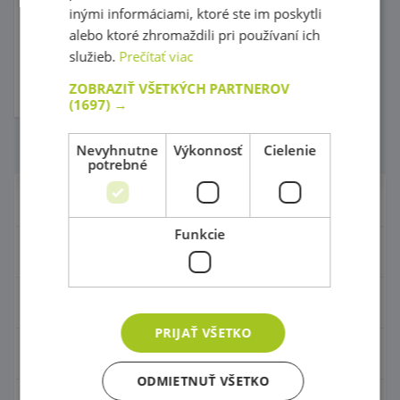
inými informáciami, ktoré ste im poskytli
alebo ktoré zhromaždili pri používaní ich
kód: 94 37790
Produkt natrvalo
služieb.
Prečítať viac
vyradený
1,50 €
ZOBRAZIŤ VŠETKÝCH PARTNEROV
s DPH
(1697) →
Nevyhnutne
Výkonnosť
Cielenie
Počet na stránke
potrebné
Nábytok pre škôlky
Funkcie
Didaktické hry
Hračky - Tematika
PRIJAŤ VŠETKO
Hudobné nástroje
ODMIETNUŤ VŠETKO