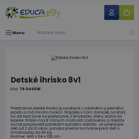
Menu
Detské ihrisko 8v1
kód:
79 0440W
Priestranné detské ihrisko je vyrobené z odolného a pevného
plastu a má mnoho funkcií. Nájdete v ňom domček, na ktorý
sa dá liezť, tunel na preliezanie, 2 šmýkačky, steny slúžia na
lezenie. Ihrisko má 8 rôznych možností zostavenia a dokáže
sa tak prispôsobiť potrebám každého dieťaťa. Je určené pre
deti od 2 do 8 rokov, ponúka priestor na hranie pre 6 detí s
hmotnosťou do 45 kg.
Rozmer: 445 x 114 x 128 cm.