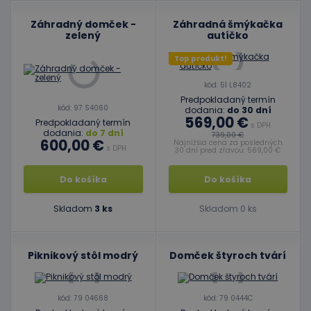
Záhradný domček -
Záhradná šmýkačka
zelený
autíčko
Top produkt!
kód: 51 L8402
Predpokladaný termín
kód: 97 S4060
dodania:
do 30 dní
569,00 €
Predpokladaný termín
s DPH
dodania:
do 7 dní
739,00 €
600,00 €
Najnižšia cena za posledných
s DPH
30 dní pred zľavou: 569,00 €
Do košíka
Do košíka
Skladom
3 ks
Skladom 0 ks
Piknikový stôl modrý
Domček štyroch tvárí
kód: 79 04668
kód: 79 0444C