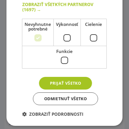
ZOBRAZIŤ VŠETKÝCH PARTNEROV
Kornútové bábky
(1697) →
Obchodíky
Nevyhnutne
Výkonnosť
Cielenie
potrebné
Potraviny všetkých druhov
Kuchynky šité na mieru !
Funkcie
Kuchynské príslušenstvo
Pre malých majstrov
Upratovanie
PRIJAŤ VŠETKO
Pod vodou, vo vesmíre, na zemi
ODMIETNUŤ VŠETKO
Autá a autíčka pre všetkých
Hurá na pieskovisko !
ZOBRAZIŤ PODROBNOSTI
Detské zrkadielka