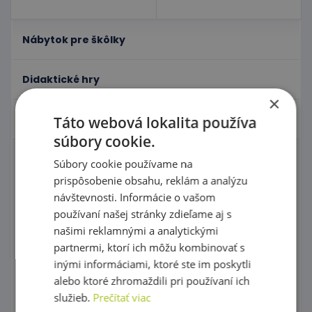
Nábytok pre škôlky
Didaktické hry
×
Hračky - Tematika
Táto webová lokalita používa
súbory cookie.
Súbory cookie používame na
Domčeky pre bábiky a zvieratká
prispôsobenie obsahu, reklám a analýzu
Igráček
návštevnosti. Informácie o vašom
používaní našej stránky zdieľame aj s
Karnevalové kostýmy
našimi reklamnými a analytickými
partnermi, ktorí ich môžu kombinovať s
Tematické kostýmové čiapky
inými informáciami, ktoré ste im poskytli
Maňušky
alebo ktoré zhromaždili pri používaní ich
služieb.
Prečítať viac
Zahrajme si divadlo s maňuškami !