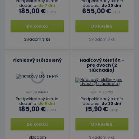
Predpokladaný termín
Predpokladaný termín
dodania:
do 7 dní
dodania:
do 20 dní
185,00 €
655,00 €
s DPH
s DPH
Do košíka
Do košíka
Skladom
3 ks
Skladom 0 ks
Piknikový stôl zelený
Hadicový telefón -
pre dvoch (2
slúchadla)
kód: 79 0466A
kód: 1M 20292
Predpokladaný termín
Predpokladaný termín
dodania:
do 5 dní
dodania:
do 30 dní
185,00 €
15,90 €
s DPH
s DPH
Do košíka
Do košíka
Skladom
Skladom 0 ks