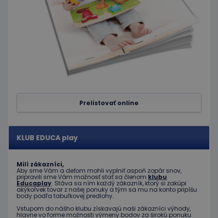
medzi
stránkam
limit
www.educaplay.sk
1 mesiac
Tento s
cookie s
používa
obmedz
frekvenc
žiadostí
znižuje r
ohrome
servera 
nadmer
požiada
Prelistovať online
hideRightBanner
.www.educaplay.sk
2 hodiny
eshopcartid
.www.educaplay.sk
1 mesiac
2 dni
KLUB EDUCA play
Milí zákazníci,
Aby sme Vám a deťom mohli vyplniť aspoň zopár snov,
pripravili sme Vám možnosť stať sa členom
klubu
Educaplay
. Stáva sa ním každý zákazník, ktorý si zakúpi
akýkoľvek tovar z našej ponuky a tým sa mu na konto pripíšu
Poskytovateľ
Uplynutie
Meno
Popis
body podľa tabuľkovej predlohy.
/
Doména
platnosti
Poskytovateľ
/
Uplynutie
Vstupom do nášho klubu získavajú naši zákazníci výhody,
Meno
Popis
_ga
1 rok 1
Tento názov
Google LLC
Doména
platnosti
hlavne vo forme možnosti výmeny bodov za širokú ponuku