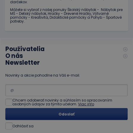
mesiac
súboru cookie je
.educaplay.sk
darčekov.
spojený s
_gcl_au
3 mesiace
Tento
Google LLC
Google
Môžete si vybrať z našej ponuky Školský nábytok - Nábytok pre
1 deň
súbor
.educaplay.sk
Universal
MŠ - Detský nábytok, Hračky - Drevené Hračky, Výtvarné
cookie
Analytics - čo je
pomôcky - Kreativita, Didaktické pomôcky a Pohyb - Športové
nastavuje
významná
potreby.
spoločnosť
aktualizácia
Doubleclick
bežnejšie
a vykonáva
používanej
informácie
analytickej
o tom, ako
služby
koncový
spoločnosti
používateľ
Používatelia
Google. Tento
používa
O nás
súbor cookie sa
webovú
používa na
stránku, a o
Newsletter
odlíšenie
akejkoľvek
jedinečných
reklame,
používateľov
ktorú
priradením
Novinky a akcie pohodlne na Váš e-mail.
mohol
náhodne
koncový
vygenerovaného
používateľ
čísla ako
vidieť pred
identifikátora
návštevou
klienta. Je
uvedenej
zahrnutá v
Chcem odoberať novinky a súhlasím so spracovaním
webovej
osobných údajov za týmto učelom.
Viac info
každej
stránky.
požiadavke na
stránku na webe
Odoslať
test_cookie
15 minút
Tento
Google LLC
a slúži na
súbor
.doubleclick.net
výpočet údajov
cookie
o
Odhlásiť sa
nastavuje
návštevníkoch,
spoločnosť