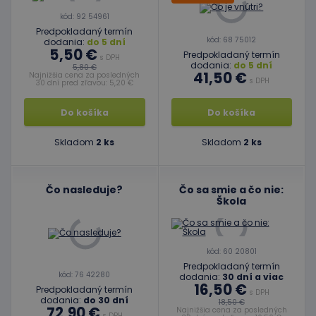
kód: 92 54961
Predpokladaný termín
kód: 68 75012
dodania:
do 5 dní
5,50 €
Predpokladaný termín
s DPH
dodania:
do 5 dní
5,80 €
41,50 €
Najnižšia cena za posledných
s DPH
30 dní pred zľavou: 5,20 €
Do košíka
Do košíka
Skladom
2 ks
Skladom
2 ks
Čo nasleduje?
Čo sa smie a čo nie:
Škola
kód: 60 20801
Predpokladaný termín
kód: 76 42280
dodania:
30 dní a viac
16,50 €
Predpokladaný termín
s DPH
dodania:
do 30 dní
18,50 €
72,90 €
Najnižšia cena za posledných
s DPH