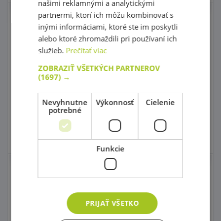
našimi reklamnými a analytickými
partnermi, ktorí ich môžu kombinovať s
Ďalekohľad
Detailný model srdca
inými informáciami, ktoré ste im poskytli
alebo ktoré zhromaždili pri používaní ich
služieb.
Prečítať viac
kód: 38 86178
Predpokladaný termín
kód: 67 E5260
ZOBRAZIŤ VŠETKÝCH PARTNEROV
dodania:
do 21 dní
55,50 €
(1697) →
Predpokladaný termín
s DPH
dodania:
do 5 dní
59,00 €
22,50 €
Najnižšia cena za posledných
s DPH
30 dní pred zľavou: 53,50 €
Nevyhnutne
Výkonnosť
Cielenie
potrebné
Do košíka
Do košíka
Skladom
4 ks
Skladom 0 ks
Funkcie
Detský mikroskop
Dierkovaná
stavebnica
PRIJAŤ VŠETKO
kód: 50 A4016
Predpokladaný termín