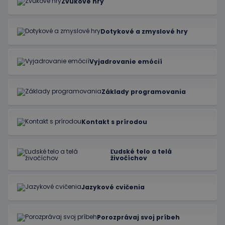
Zvukové hry
Dotykové a zmyslové hry
Vyjadrovanie emócií
Základy programovania
Kontakt s prírodou
Ľudské telo a telá
živočíchov
Jazykové cvičenia
Porozprávaj svoj príbeh