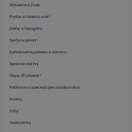
koncový
Stavebnice Zoob
používateľ
používa
webovú
Postav si farebný svet !
stránku, a o
akejkoľvek
reklame,
Dráhy a tobogány
ktorú
mohol
koncový
Správne priraď !
používateľ
vidieť pred
návštevou
Kartičkové hry,pexeso a domino
uvedenej
webovej
stránky.
Spoločenské hry
Objav 3D priestor !
Počítanie a abeceda pre začiatočníkov
Hodiny
Váhy
Vedecké hry