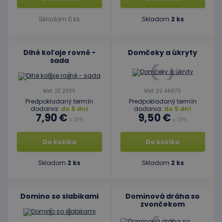
predvol
súhlasu
súbormi
Skladom 0 ks
Skladom
2 ks
cookie
návštev
Je
nevyhnu
Dlhé koľaje rovné -
Domčeky a úkryty
aby ban
cookies
sada
Cookie-
Script.c
fungova
správne
kód: 2E 21100
kód: 22 A6670
Google Privacy Policy
PHPSESSID
Cookies
Cookie
Predpokladaný termín
Predpokladaný termín
PHP.net
relácie
generov
www.educaplay.sk
dodania:
do 5 dní
dodania:
do 5 dní
aplikáci
7,90 €
9,50 €
s DPH
s DPH
založen
jazyku 
Toto je
Do košíka
Do košíka
univerz
identifi
používa
Skladom
2 ks
Skladom
2 ks
údržbu
premen
relácií
používat
Spravidl
Domino so slabikami
Dominová dráha so
o náho
zvončekom
vygener
číslo, s
jeho pou