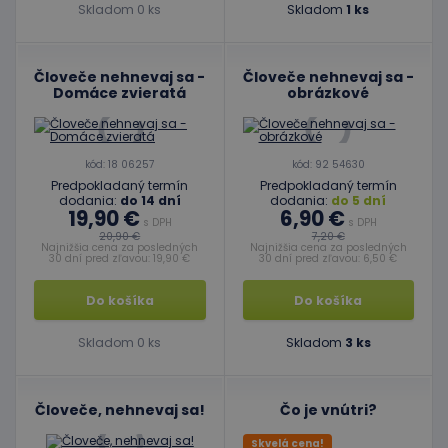
Skladom 0 ks
Skladom
1 ks
Človeče nehnevaj sa -
Človeče nehnevaj sa -
Domáce zvieratá
obrázkové
kód: 18 06257
kód: 92 54630
Predpokladaný termín
Predpokladaný termín
dodania:
do 14 dní
dodania:
do 5 dní
19,90 €
6,90 €
s DPH
s DPH
20,90 €
7,20 €
Najnižšia cena za posledných
Najnižšia cena za posledných
30 dní pred zľavou: 19,90 €
30 dní pred zľavou: 6,50 €
Do košíka
Do košíka
Skladom 0 ks
Skladom
3 ks
Človeče, nehnevaj sa!
Čo je vnútri?
Skvelá cena!