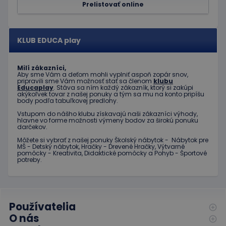
Prelistovať online
KLUB EDUCA play
Milí zákazníci,
Aby sme Vám a deťom mohli vyplniť aspoň zopár snov,
pripravili sme Vám možnosť stať sa členom
klubu
Educaplay
. Stáva sa ním každý zákazník, ktorý si zakúpi
akýkoľvek tovar z našej ponuky a tým sa mu na konto pripíšu
body podľa tabuľkovej predlohy.
Vstupom do nášho klubu získavajú naši zákazníci výhody,
hlavne vo forme možnosti výmeny bodov za širokú ponuku
darčekov.
Môžete si vybrať z našej ponuky Školský nábytok - Nábytok pre
MŠ - Detský nábytok, Hračky - Drevené Hračky, Výtvarné
pomôcky - Kreativita, Didaktické pomôcky a Pohyb - Športové
potreby.
Používatelia
O nás