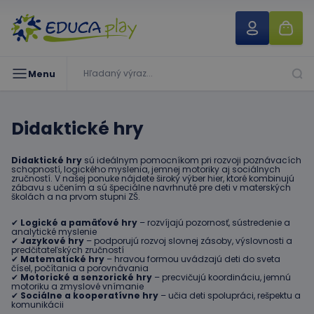
Menu
Didaktické hry
Didaktické hry
sú ideálnym pomocníkom pri rozvoji poznávacích
schopností, logického myslenia, jemnej motoriky aj sociálnych
zručností. V našej ponuke nájdete široký výber hier, ktoré kombinujú
zábavu s učením a sú špeciálne navrhnuté pre deti v materských
školách a na prvom stupni ZŠ.
✔
Logické a pamäťové hry
– rozvíjajú pozornosť, sústredenie a
analytické myslenie
✔
Jazykové hry
– podporujú rozvoj slovnej zásoby, výslovnosti a
predčitateľských zručností
✔
Matematické hry
– hravou formou uvádzajú deti do sveta
čísel, počítania a porovnávania
✔
Motorické a senzorické hry
– precvičujú koordináciu, jemnú
motoriku a zmyslové vnímanie
✔
Sociálne a kooperatívne hry
– učia deti spolupráci, rešpektu a
komunikácii