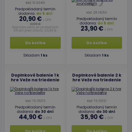
môže by
kód: 01 A0410
špecific
Predpokladaný termín
daný we
kód: 28 14250
dodania:
do 5 dní
dobrým
20,90 €
Predpokladaný termín
príklado
s DPH
udržani
dodania:
do 5 dní
21,90 €
23,90 €
prihlás
Najnižšia cena za posledných
s DPH
30 dní pred zľavou: 20,90 €
stavu
používa
medzi
Do košíka
Do košíka
stránkam
limit
www.educaplay.sk
1 mesiac
Tento s
Skladom
1 ks
Skladom
1 ks
cookie s
používa
obmedz
frekvenc
žiadostí
Doplnkové balenie 1 k
Doplnkové balenie 2 k
znižuje r
hre Veže na triedenie
hre Veže na triedenie
ohrome
servera 
nadmer
požiada
kód: 76 05173
kód: 76 05121
hideRightBanner
.www.educaplay.sk
2 hodiny
Predpokladaný termín
Predpokladaný termín
eshopcartid
.www.educaplay.sk
1 mesiac
dodania:
do 30 dní
dodania:
do 30 dní
2 dni
44,90 €
35,90 €
s DPH
s DPH
Do košíka
Do košíka