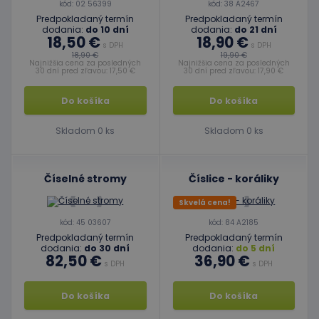
kód: 02 56399
kód: 38 A2467
Predpokladaný termín
Predpokladaný termín
dodania:
do 10 dní
dodania:
do 21 dní
18,50 €
18,90 €
s DPH
s DPH
18,90 €
19,90 €
Najnižšia cena za posledných
Najnižšia cena za posledných
30 dní pred zľavou: 17,50 €
30 dní pred zľavou: 17,90 €
Do košíka
Do košíka
Skladom 0 ks
Skladom 0 ks
Číselné stromy
Číslice - koráliky
Skvelá cena!
kód: 45 03607
kód: 84 A2185
Predpokladaný termín
Predpokladaný termín
dodania:
do 30 dní
dodania:
do 5 dní
82,50 €
36,90 €
s DPH
s DPH
Do košíka
Do košíka