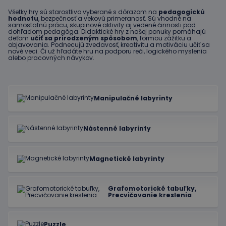
Všetky hry sú starostlivo vyberané s dôrazom na
pedagogickú
hodnotu
, bezpečnosť a vekovú primeranosť. Sú vhodné na
samostatnú prácu, skupinové aktivity aj vedené činnosti pod
dohľadom pedagóga. Didaktické hry z našej ponuky pomáhajú
deťom
učiť sa prirodzeným spôsobom
, formou zážitku a
objavovania. Podnecujú zvedavosť, kreativitu a motiváciu učiť sa
nové veci. Či už hľadáte hru na podporu reči, logického myslenia
alebo pracovných návykov.
Manipulačné labyrinty
Nástenné labyrinty
Magnetické labyrinty
Grafomotorické tabuľky,
Precvičovanie kreslenia
Puzzle