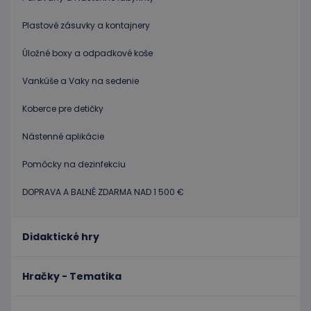
správne používať bez nevyhnutne potrebných
súborov cookie.
Plastové zásuvky a kontajnery
Poskytovateľ
/
Uplynutie
Meno
Popis
Doména
platnosti
Úložné boxy a odpadkové koše
CookieScriptConsent
1 mesiac
Tento s
CookieScript
2 dni
cookie
www.educaplay.sk
Vankúše a Vaky na sedenie
používa
služba
Cookie-
Koberce pre detičky
Script.c
zapamät
predvol
Nástenné aplikácie
súhlasu
súbormi
cookie
Pomôcky na dezinfekciu
návštev
Je
DOPRAVA A BALNÉ ZDARMA NAD 1 500 €
nevyhnu
aby ban
cookies
Cookie-
Script.c
Didaktické hry
fungova
správne
Google Privacy Policy
PHPSESSID
Cookies
Cookie
PHP.net
Hračky - Tematika
relácie
generov
www.educaplay.sk
aplikáci
založen
jazyku 