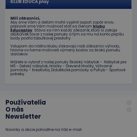
služby
KLUB EDUCA play
koncový
spoločnosti
používateľ
Google. Tento
používa
súbor cookie sa
webovú
používa na
Milí zákazníci,
stránku, a o
odlíšenie
Aby sme Vám a deťom mohli vyplniť aspoň zopár snov,
akejkoľvek
pripravili sme Vám možnosť stať sa členom
klubu
jedinečných
reklame,
Educaplay
. Stáva sa ním každý zákazník, ktorý si zakúpi
používateľov
ktorú
akýkoľvek tovar z našej ponuky a tým sa mu na konto pripíšu
priradením
mohol
body podľa tabuľkovej predlohy.
náhodne
koncový
vygenerovaného
používateľ
Vstupom do nášho klubu získavajú naši zákazníci výhody,
čísla ako
vidieť pred
hlavne vo forme možnosti výmeny bodov za širokú ponuku
identifikátora
návštevou
darčekov.
klienta. Je
uvedenej
zahrnutá v
webovej
Môžete si vybrať z našej ponuky Školský nábytok - Nábytok pre
každej
MŠ - Detský nábytok, Hračky - Drevené Hračky, Výtvarné
stránky.
požiadavke na
pomôcky - Kreativita, Didaktické pomôcky a Pohyb - Športové
stránku na webe
potreby.
test_cookie
15 minút
Tento
Google LLC
a slúži na
súbor
.doubleclick.net
výpočet údajov
cookie
o
nastavuje
návštevníkoch,
spoločnosť
reláciách a
DoubleClick
kampaniach pre
(ktorú
Používatelia
analytické
vlastní
prehľady
O nás
spoločnosť
webových
Google) s
Newsletter
stránok.
cieľom
zistiť, či
_ga_JJ046LYKNG
.educaplay.sk
1 rok 1
Tento súbor
prehliadač
mesiac
cookie používa
Novinky a akcie pohodlne na Váš e-mail.
návštevníka
služba Google
webu