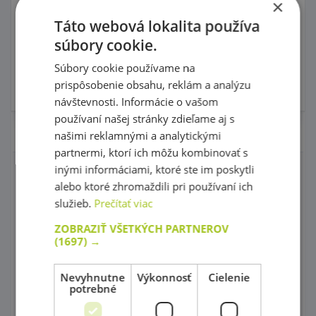
46,90 €
47,90 €
×
s DPH
s DPH
48,50 €
49,90 €
Najnižšia cena za posledných
Najnižšia cena za posledných
Táto webová lokalita používa
30 dní pred zľavou: 45,00 €
30 dní pred zľavou: 47,90 €
súbory cookie.
Do košíka
Do košíka
Súbory cookie používame na
prispôsobenie obsahu, reklám a analýzu
Skladom 0 ks
Skladom
4 ks
návštevnosti. Informácie o vašom
používaní našej stránky zdieľame aj s
Nábytok pre škôlky
našimi reklamnými a analytickými
partnermi, ktorí ich môžu kombinovať s
inými informáciami, ktoré ste im poskytli
Nábytkové série
alebo ktoré zhromaždili pri používaní ich
služieb.
Prečítať viac
Moduly FLEXI
ZOBRAZIŤ VŠETKÝCH PARTNEROV
Nábytok do kancelárie
(1697) →
Šatne
Nevyhnutne
Výkonnosť
Cielenie
potrebné
Poličkové skrinky