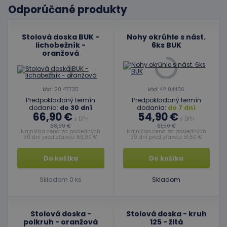
Odporúčané produkty
Stolová doska BUK -
Nohy okrúhle s nást.
lichobežník -
6ks BUK
oranžová
kód: 20 47735
kód: 42 04406
Predpokladaný termín
Predpokladaný termín
dodania:
do 30 dní
dodania:
do 7 dní
66,90 €
54,90 €
s DPH
s DPH
68,90 €
61,50 €
Najnižšia cena za posledných
Najnižšia cena za posledných
30 dní pred zľavou: 66,90 €
30 dní pred zľavou: 51,50 €
Do košíka
Do košíka
Skladom 0 ks
Skladom
Stolová doska -
Stolová doska - kruh
polkruh - oranžová
125 - žltá