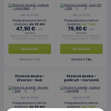
kód: 20 47765
kód: 20 47714
Predpokladaný termín
Predpokladaný termín
dodania:
do 30 dní
dodania:
do 7 dní
47,90 €
76,90 €
s DPH
s DPH
49,90 €
80,90 €
Najnižšia cena za posledných
Najnižšia cena za posledných
30 dní pred zľavou: 47,90 €
30 dní pred zľavou: 76,90 €
Do košíka
Do košíka
Skladom 0 ks
Skladom
1 ks
Stolová doska -
Stolová doska -
štvorec - buk
polkruh - červená
kód: 20 47720
kód: 20 47761
Predpokladaný termín
Predpokladaný termín
dodania:
do 30 dní
dodania:
do 7 dní