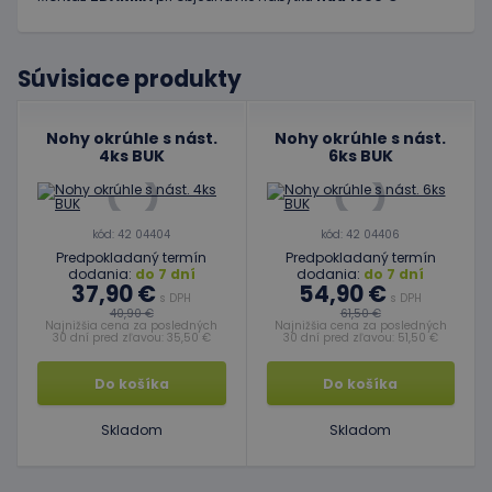
Súvisiace produkty
Nohy okrúhle s nást.
Nohy okrúhle s nást.
4ks BUK
6ks BUK
kód: 42 04404
kód: 42 04406
Predpokladaný termín
Predpokladaný termín
dodania:
do 7 dní
dodania:
do 7 dní
37,90 €
54,90 €
s DPH
s DPH
40,90 €
61,50 €
Najnižšia cena za posledných
Najnižšia cena za posledných
30 dní pred zľavou: 35,50 €
30 dní pred zľavou: 51,50 €
Do košíka
Do košíka
Skladom
Skladom