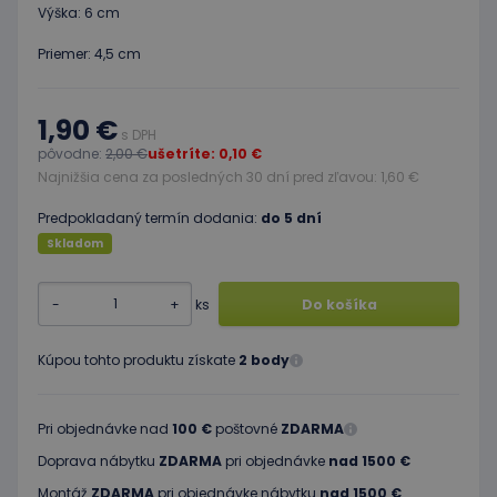
Výška: 6 cm
Priemer: 4,5 cm
1,90 €
s DPH
pôvodne:
2,00 €
ušetríte: 0,10 €
Najnižšia cena za posledných 30 dní pred zľavou: 1,60 €
Predpokladaný termín dodania:
do 5 dní
Skladom
-
+
ks
Do košíka
Kúpou tohto produktu získate
2 body
Pri objednávke nad
100 €
poštovné
ZDARMA
Doprava nábytku
ZDARMA
pri objednávke
nad 1500 €
Montáž
ZDARMA
pri objednávke nábytku
nad 1500 €