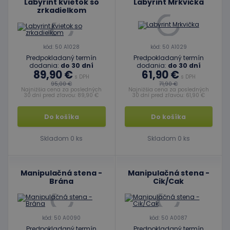
Labyrint kvietok so
Labyrint Mrkvička
zrkadielkom
kód: 50 A1028
kód: 50 A1029
Predpokladaný termín
Predpokladaný termín
dodania:
do 30 dní
dodania:
do 30 dní
89,90 €
61,90 €
s DPH
s DPH
95,00 €
71,90 €
Najnižšia cena za posledných
Najnižšia cena za posledných
30 dní pred zľavou: 89,90 €
30 dní pred zľavou: 61,90 €
Do košíka
Do košíka
Skladom 0 ks
Skladom 0 ks
Manipulačná stena -
Manipulačná stena -
Brána
Cik/Cak
kód: 50 A0090
kód: 50 A0087
Predpokladaný termín
Predpokladaný termín