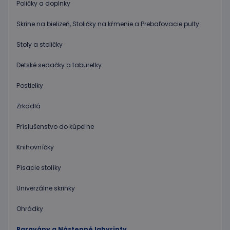
Poličky a doplnky
dobrým
príklado
udržani
Skrine na bielizeň, Stoličky na kŕmenie a Prebaľovacie pulty
prihlás
stavu
používa
Stoly a stoličky
medzi
stránkam
Detské sedačky a taburetky
limit
www.educaplay.sk
1 mesiac
Tento s
cookie s
Postielky
používa
obmedz
frekvenc
Zrkadlá
žiadostí
znižuje r
ohrome
Príslušenstvo do kúpeľne
servera 
nadmer
požiada
Knihovníčky
hideRightBanner
.www.educaplay.sk
2 hodiny
Písacie stolíky
eshopcartid
.www.educaplay.sk
1 mesiac
2 dni
Univerzálne skrinky
Ohrádky
Paravány a Nástenné labyrinty