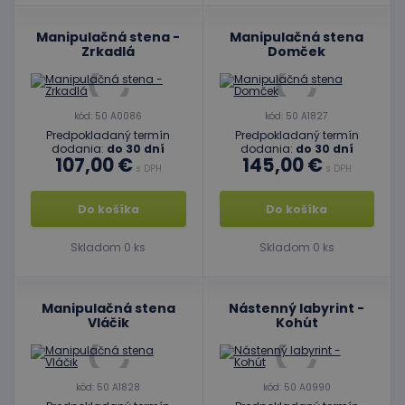
Manipulačná stena -
Manipulačná stena
Zrkadlá
Domček
kód: 50 A0086
kód: 50 A1827
Predpokladaný termín
Predpokladaný termín
dodania:
do 30 dní
dodania:
do 30 dní
107,00 €
145,00 €
s DPH
s DPH
Do košíka
Do košíka
Skladom 0 ks
Skladom 0 ks
Manipulačná stena
Nástenný labyrint -
Vláčik
Kohút
kód: 50 A1828
kód: 50 A0990