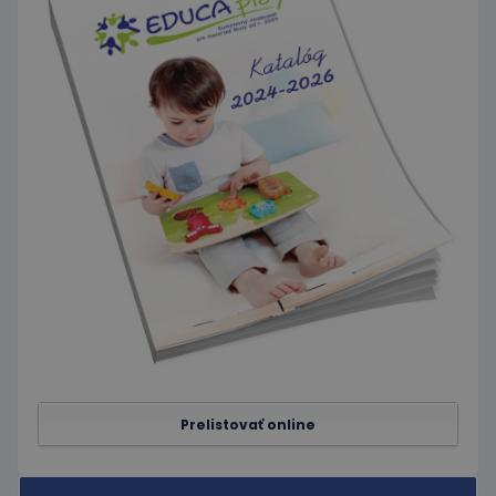
webovú
stránku, a o
akejkoľvek
reklame,
ktorú
mohol
koncový
používateľ
vidieť pred
návštevou
uvedenej
webovej
stránky.
Prelistovať online