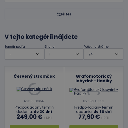
Filter
V tejto kategórii nájdete
Zoradiť podľa
Strana
Počet na stránke
Červený stromček
Grafomotorický
labyrint - Hadíky
kód: 50 A3047
kód: 50 A0359
Predpokladaný termín
Predpokladaný termín
dodania:
do 30 dní
dodania:
do 30 dní
249,00 €
77,90 €
s DPH
s DPH