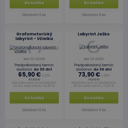
Do košíka
Do košíka
Skladom 0 ks
Skladom 0 ks
Grafomotorický
Labyrint Ježko
labyrint - Včielka
kód: 50 A0358
kód: 50 A1030
Predpokladaný termín
Predpokladaný termín
dodania:
do 30 dní
dodania:
do 30 dní
65,90 €
73,90 €
s DPH
s DPH
67,50 €
76,90 €
Najnižšia cena za posledných
Najnižšia cena za posledných
30 dní pred zľavou: 65,90 €
30 dní pred zľavou: 73,50 €
Do košíka
Do košíka
Skladom 0 ks
Skladom 0 ks