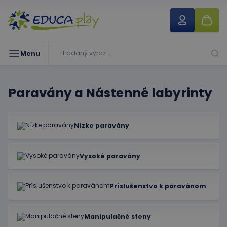
Menu
Paravány a Nástenné labyrinty
Nízke paravány
Vysoké paravány
Príslušenstvo k paravánom
Manipulačné steny