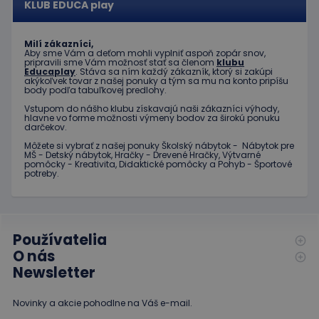
KLUB EDUCA play
Milí zákazníci,
Aby sme Vám a deťom mohli vyplniť aspoň zopár snov,
pripravili sme Vám možnosť stať sa členom
klubu
Educaplay
. Stáva sa ním každý zákazník, ktorý si zakúpi
akýkoľvek tovar z našej ponuky a tým sa mu na konto pripíšu
body podľa tabuľkovej predlohy.
Vstupom do nášho klubu získavajú naši zákazníci výhody,
hlavne vo forme možnosti výmeny bodov za širokú ponuku
darčekov.
Môžete si vybrať z našej ponuky Školský nábytok - Nábytok pre
MŠ - Detský nábytok, Hračky - Drevené Hračky, Výtvarné
pomôcky - Kreativita, Didaktické pomôcky a Pohyb - Športové
potreby.
Používatelia
O nás
Newsletter
Novinky a akcie pohodlne na Váš e-mail.