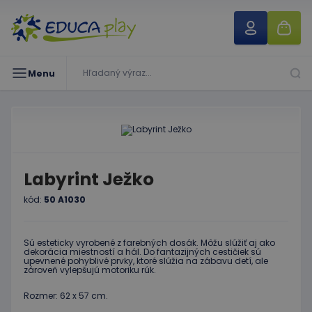
Menu
Labyrint Ježko
kód:
50 A1030
Sú esteticky vyrobené z farebných dosák. Môžu slúžiť aj ako
dekorácia miestností a hál. Do fantazijných cestičiek sú
upevnené pohyblivé prvky, ktoré slúžia na zábavu detí, ale
zároveň vylepšujú motoriku rúk.
Rozmer: 62 x 57 cm.