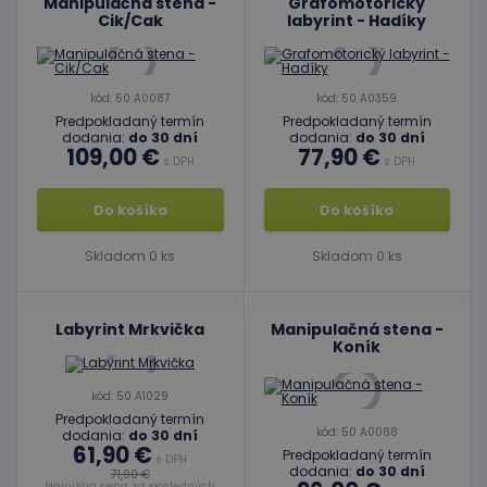
Manipulačná stena -
Grafomotorický
Cik/Cak
labyrint - Hadíky
kód: 50 A0087
kód: 50 A0359
Predpokladaný termín
Predpokladaný termín
dodania:
do 30 dní
dodania:
do 30 dní
109,00 €
77,90 €
s DPH
s DPH
Do košíka
Do košíka
Skladom 0 ks
Skladom 0 ks
Labyrint Mrkvička
Manipulačná stena -
Koník
kód: 50 A1029
Predpokladaný termín
kód: 50 A0088
dodania:
do 30 dní
61,90 €
Predpokladaný termín
s DPH
dodania:
do 30 dní
71,90 €
Najnižšia cena za posledných