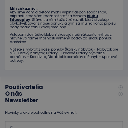
Poskytovateľ
Uplynutie
Meno
Popis
/
Doména
platnosti
Milí zákazníci,
Aby sme Vám a deťom mohli vyplniť aspoň zopár snov,
Poskytovateľ
/
Uplynutie
Meno
Popis
pripravili sme Vám možnosť stať sa členom
klubu
_ga
1 rok 1
Tento názov
Google LLC
Doména
platnosti
Educaplay
. Stáva sa ním každý zákazník, ktorý si zakúpi
mesiac
súboru cookie je
.educaplay.sk
akýkoľvek tovar z našej ponuky a tým sa mu na konto pripíšu
spojený s
_gcl_au
3 mesiace
Tento
Google LLC
body podľa tabuľkovej predlohy.
Google
1 deň
súbor
.educaplay.sk
Universal
cookie
Vstupom do nášho klubu získavajú naši zákazníci výhody,
Analytics - čo je
nastavuje
hlavne vo forme možnosti výmeny bodov za širokú ponuku
významná
spoločnosť
darčekov.
aktualizácia
Doubleclick
bežnejšie
Môžete si vybrať z našej ponuky Školský nábytok - Nábytok pre
a vykonáva
používanej
MŠ - Detský nábytok, Hračky - Drevené Hračky, Výtvarné
informácie
analytickej
pomôcky - Kreativita, Didaktické pomôcky a Pohyb - Športové
o tom, ako
služby
potreby.
koncový
spoločnosti
používateľ
Google. Tento
používa
súbor cookie sa
webovú
používa na
stránku, a o
odlíšenie
akejkoľvek
jedinečných
reklame,
Používatelia
používateľov
ktorú
O nás
priradením
mohol
náhodne
koncový
Newsletter
vygenerovaného
používateľ
čísla ako
vidieť pred
identifikátora
návštevou
klienta. Je
Novinky a akcie pohodlne na Váš e-mail.
uvedenej
zahrnutá v
webovej
každej
stránky.
požiadavke na