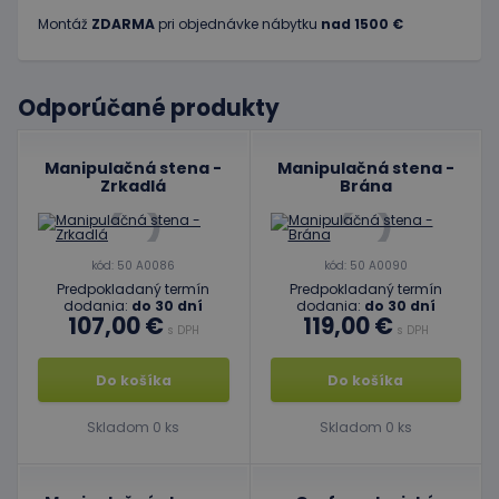
Montáž
ZDARMA
pri objednávke nábytku
nad 1500 €
Odporúčané produkty
Manipulačná stena -
Manipulačná stena -
Zrkadlá
Brána
kód: 50 A0086
kód: 50 A0090
Predpokladaný termín
Predpokladaný termín
dodania:
do 30 dní
dodania:
do 30 dní
107,00 €
119,00 €
s DPH
s DPH
Do košíka
Do košíka
Skladom 0 ks
Skladom 0 ks