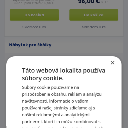
96,00 €
s DPH
30 dní pred zľavou: 61,90 €
Do košíka
Do košíka
Skladom 0 ks
Skladom 0 ks
Nábytok pre škôlky
×
Nábytkové série
Táto webová lokalita používa
Moduly FLEXI
súbory cookie.
Nábytok do kancelárie
Súbory cookie používame na
prispôsobenie obsahu, reklám a analýzu
Šatne
návštevnosti. Informácie o vašom
používaní našej stránky zdieľame aj s
Poličkové skrinky
našimi reklamnými a analytickými
Poličky a doplnky
partnermi, ktorí ich môžu kombinovať s