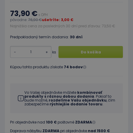
73,90 €
s DPH
pôvodne:
76,90 €
ušetríte: 3,00 €
Najnižšia cena za posledných 30 dní pred zľavou: 73,50 €
Predpokladaný termín dodania:
30 dní
-
+
ks
Do košíka
Kúpou tohto produktu získate
74 bodov
Vo Vašej objednávke môžete
kombinovať
produkty s rôznou dobou dodania
. Pokiaľ to
bude možné,
rozdelíme Vašu objednávku
, čím
zabezpečíme
rýchlejšie dodanie tovaru
.
Pri objednávke nad
100 €
poštovné
ZDARMA
Doprava nábytku
ZDARMA
pri objednávke
nad 1500 €