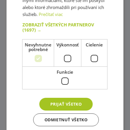
inými informáciami, ktoré ste im poskytli
Skrine na bielizeň, Stoličky na kŕmenie a Prebaľovacie pulty
alebo ktoré zhromaždili pri používaní ich
služieb.
Prečítať viac
Stoly a stoličky
ZOBRAZIŤ VŠETKÝCH PARTNEROV
Detské sedačky a taburetky
(1697) →
Postielky
Nevyhnutne
Výkonnosť
Cielenie
potrebné
Zrkadlá
Príslušenstvo do kúpeľne
Funkcie
Knihovníčky
Písacie stolíky
Univerzálne skrinky
PRIJAŤ VŠETKO
Ohrádky
ODMIETNUŤ VŠETKO
Paravány a Nástenné labyrinty