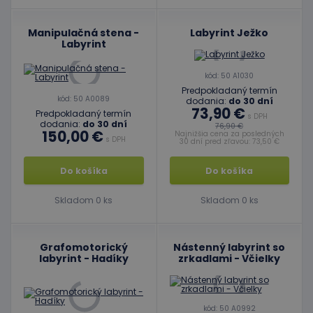
Manipulačná stena -
Labyrint Ježko
Labyrint
kód: 50 A1030
Predpokladaný termín
kód: 50 A0089
dodania:
do 30 dní
73,90 €
Predpokladaný termín
s DPH
dodania:
do 30 dní
76,90 €
150,00 €
Najnižšia cena za posledných
s DPH
30 dní pred zľavou: 73,50 €
Do košíka
Do košíka
Skladom 0 ks
Skladom 0 ks
Grafomotorický
Nástenný labyrint so
labyrint - Hadíky
zrkadlami - Včielky
kód: 50 A0992