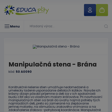
Menu
Manipulačná stena - Brána
kód:
50 A0090
Konštrukčné riešenie stien umožňuje neobmedzené a
umelecky ladené usporiadanie detských kútikov. Navyše ich
krásny dizajn pôsobí príjemne a deti sa v ich spoločnosti
budú cítiť ako vo vlastnom malom kráľovstve. Pri navrhovaní
manipulačných stien sa brali do úvahy najmä potreby tých
najmladších deti, preto sú zamerané na zlepšovanie
jemnej motoriky, na stimuláciu zrakového vnímania a na
zdokonalenie zrakovo -pohybovej koordinácie. Manipulačné