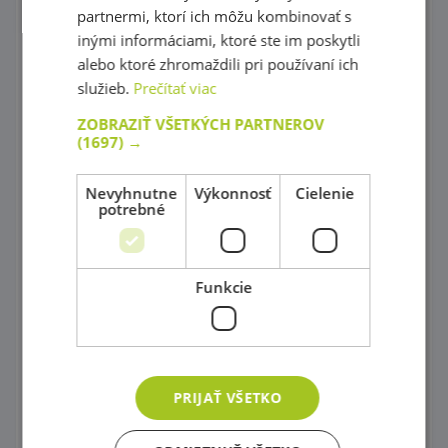
Poličkové skrinky
partnermi, ktorí ich môžu kombinovať s
inými informáciami, ktoré ste im poskytli
Poličky a doplnky
alebo ktoré zhromaždili pri používaní ich
služieb.
Prečítať viac
Skrine na bielizeň, Stoličky na kŕmenie a Prebaľovacie pulty
ZOBRAZIŤ VŠETKÝCH PARTNEROV
Stoly a stoličky
(1697) →
Detské sedačky a taburetky
Nevyhnutne
Výkonnosť
Cielenie
potrebné
Postielky
Zrkadlá
Funkcie
Príslušenstvo do kúpeľne
Knihovníčky
Písacie stolíky
PRIJAŤ VŠETKO
Univerzálne skrinky