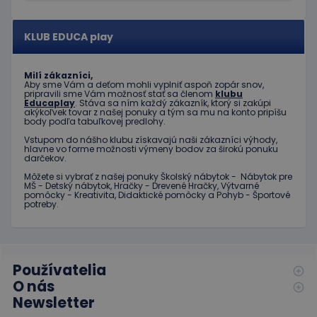
KLUB EDUCA play
Poskytovateľ
Uplynutie
Meno
Popis
/
Doména
platnosti
Poskytovateľ
/
Uplynutie
Meno
Popis
_ga
1 rok 1
Tento názov
Google LLC
Doména
platnosti
Milí zákazníci,
mesiac
súboru cookie je
.educaplay.sk
Aby sme Vám a deťom mohli vyplniť aspoň zopár snov,
spojený s
_gcl_au
3 mesiace
Tento
Google LLC
pripravili sme Vám možnosť stať sa členom
klubu
Google
1 deň
súbor
.educaplay.sk
Educaplay
. Stáva sa ním každý zákazník, ktorý si zakúpi
Universal
cookie
akýkoľvek tovar z našej ponuky a tým sa mu na konto pripíšu
Analytics - čo je
nastavuje
body podľa tabuľkovej predlohy.
významná
spoločnosť
aktualizácia
Vstupom do nášho klubu získavajú naši zákazníci výhody,
Doubleclick
bežnejšie
hlavne vo forme možnosti výmeny bodov za širokú ponuku
a vykonáva
používanej
darčekov.
informácie
analytickej
o tom, ako
Môžete si vybrať z našej ponuky Školský nábytok - Nábytok pre
služby
koncový
MŠ - Detský nábytok, Hračky - Drevené Hračky, Výtvarné
spoločnosti
používateľ
pomôcky - Kreativita, Didaktické pomôcky a Pohyb - Športové
Google. Tento
používa
potreby.
súbor cookie sa
webovú
používa na
stránku, a o
odlíšenie
akejkoľvek
jedinečných
reklame,
používateľov
ktorú
priradením
mohol
náhodne
Používatelia
koncový
vygenerovaného
používateľ
O nás
čísla ako
vidieť pred
identifikátora
návštevou
Newsletter
klienta. Je
uvedenej
zahrnutá v