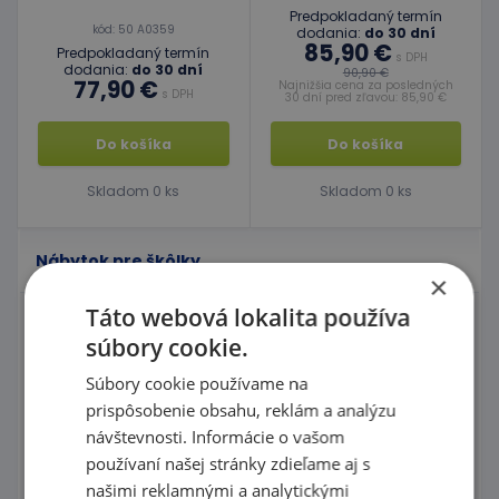
Predpokladaný termín
kód: 50 A0359
dodania:
do 30 dní
85,90 €
Predpokladaný termín
s DPH
dodania:
do 30 dní
90,90 €
77,90 €
Najnižšia cena za posledných
s DPH
30 dní pred zľavou: 85,90 €
Do košíka
Do košíka
Skladom 0 ks
Skladom 0 ks
Nábytok pre škôlky
×
Táto webová lokalita používa
Nábytkové série
súbory cookie.
Moduly FLEXI
Súbory cookie používame na
prispôsobenie obsahu, reklám a analýzu
Nábytok do kancelárie
návštevnosti. Informácie o vašom
používaní našej stránky zdieľame aj s
Šatne
našimi reklamnými a analytickými