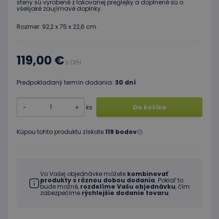
steny sú vyrobené z lakovanej preglejky a doplnené sú o
všelijaké zaujímavé doplnky.
Rozmer: 92,2 x 75 x 22,6 cm.
119,00 €
s DPH
Predpokladaný termín dodania:
30 dní
-
+
ks
Do košíka
Kúpou tohto produktu získate
119 bodov
Vo Vašej objednávke môžete
kombinovať
produkty s rôznou dobou dodania
. Pokiaľ to
bude možné,
rozdelíme Vašu objednávku
, čím
zabezpečíme
rýchlejšie dodanie tovaru
.