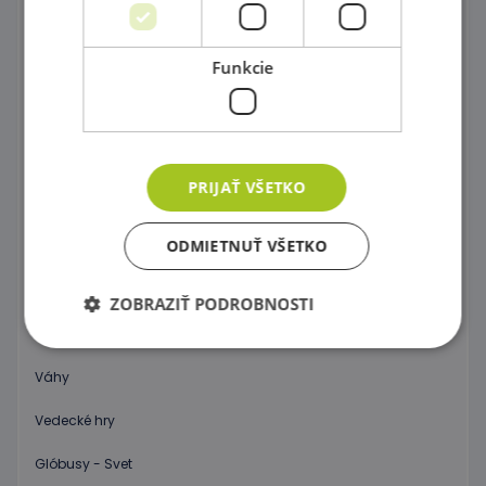
Postav si farebný svet !
Funkcie
Dráhy a tobogány
Správne priraď !
Kartičkové hry,pexeso a domino
PRIJAŤ VŠETKO
Spoločenské hry
ODMIETNUŤ VŠETKO
Objav 3D priestor !
Počítanie a abeceda pre začiatočníkov
ZOBRAZIŤ PODROBNOSTI
Hodiny
Váhy
Nevyhnutne potrebné
Výkonnosť
Vedecké hry
Cielenie
Funkcie
Glóbusy - Svet
Nevyhnutne potrebné súbory cookie umožňujú
základné funkcie webovej lokality, ako prihlásenie