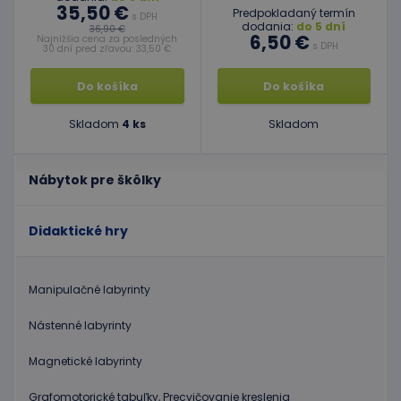
35,50 €
Predpokladaný termín
s DPH
dodania:
do 5 dní
36,90 €
6,50 €
Najnižšia cena za posledných
s DPH
30 dní pred zľavou: 33,50 €
Do košíka
Do košíka
Skladom
4 ks
Skladom
Nábytok pre škôlky
Didaktické hry
Manipulačné labyrinty
Nástenné labyrinty
Magnetické labyrinty
Grafomotorické tabuľky, Precvičovanie kreslenia