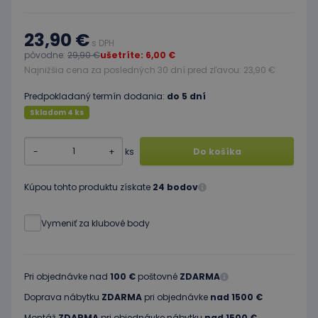
23,90 €
s DPH
pôvodne:
29,90 €
ušetríte: 6,00 €
Najnižšia cena za posledných 30 dní pred zľavou: 23,90 €
Predpokladaný termín dodania:
do 5 dní
Skladom 4 ks
-
+
ks
Do košíka
Kúpou tohto produktu získate
24 bodov
Vymeniť za klubové body
Pri objednávke nad
100 €
poštovné
ZDARMA
Doprava nábytku
ZDARMA
pri objednávke
nad 1500 €
Montáž
ZDARMA
pri objednávke nábytku
nad 1500 €