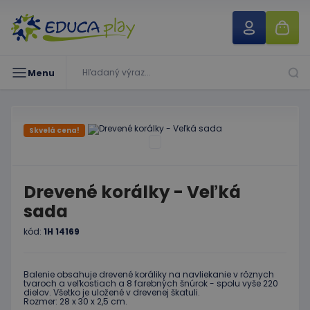
Menu
Skvelá cena!
Drevené korálky - Veľká
sada
kód:
1H 14169
Balenie obsahuje drevené koráliky na navliekanie v rôznych
tvaroch a veľkostiach a 8 farebných šnúrok - spolu vyše 220
dielov. Všetko je uložené v drevenej škatuli.
Rozmer: 28 x 30 x 2,5 cm.