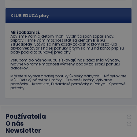
informácie
analytickej
o tom, ako
služby
koncový
spoločnosti
používateľ
KLUB EDUCA play
Google. Tento
používa
súbor cookie sa
webovú
používa na
stránku, a o
odlíšenie
akejkoľvek
Milí zákazníci,
jedinečných
reklame,
Aby sme Vám a deťom mohli vyplniť aspoň zopár snov,
používateľov
ktorú
pripravili sme Vám možnosť stať sa členom
klubu
priradením
mohol
Educaplay
. Stáva sa ním každý zákazník, ktorý si zakúpi
náhodne
koncový
akýkoľvek tovar z našej ponuky a tým sa mu na konto pripíšu
vygenerovaného
používateľ
body podľa tabuľkovej predlohy.
čísla ako
vidieť pred
identifikátora
Vstupom do nášho klubu získavajú naši zákazníci výhody,
návštevou
klienta. Je
hlavne vo forme možnosti výmeny bodov za širokú ponuku
uvedenej
zahrnutá v
darčekov.
webovej
každej
stránky.
Môžete si vybrať z našej ponuky Školský nábytok - Nábytok pre
požiadavke na
MŠ - Detský nábytok, Hračky - Drevené Hračky, Výtvarné
stránku na webe
test_cookie
15 minút
Tento
Google LLC
pomôcky - Kreativita, Didaktické pomôcky a Pohyb - Športové
a slúži na
súbor
.doubleclick.net
potreby.
výpočet údajov
cookie
o
nastavuje
návštevníkoch,
spoločnosť
reláciách a
DoubleClick
kampaniach pre
(ktorú
analytické
vlastní
prehľady
Používatelia
spoločnosť
webových
Google) s
O nás
stránok.
cieľom
Newsletter
zistiť, či
_ga_JJ046LYKNG
.educaplay.sk
1 rok 1
Tento súbor
prehliadač
mesiac
cookie používa