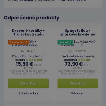
Odporúčané produkty
Drevené korálky -
Špagety Edu -
Srdiečková sada
šnúrkové kreslenie
Skvelá cena!
Novinka!
kód: 1H 14175
kód: 3E 04230
Predpokladaný termín
Predpokladaný termín
dodania:
do 5 dní
dodania:
do 5 dní
15,90 €
73,90 €
s DPH
s DPH
17,90 €
79,00 €
Najnižšia cena za posledných
Najnižšia cena za posledných
30 dní pred zľavou: 15,90 €
30 dní pred zľavou: 70,50 €
Do košíka
Do košíka
Skladom
1 ks
Skladom