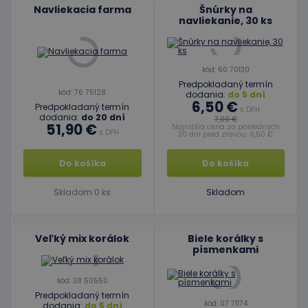
Navliekacia farma
Šnúrky na
navliekanie, 30 ks
kód: 60 70130
Predpokladaný termín
kód: 76 75128
dodania:
do 5 dní
6,50 €
Predpokladaný termín
s DPH
dodania:
do 20 dní
7,00 €
51,90 €
Najnižšia cena za posledných
s DPH
30 dní pred zľavou: 6,50 €
Do košíka
Do košíka
Skladom 0 ks
Skladom
Veľký mix korálok
Biele korálky s
písmenkami
kód: 38 50550
Predpokladaný termín
kód: 07 71174
dodania:
do 5 dní