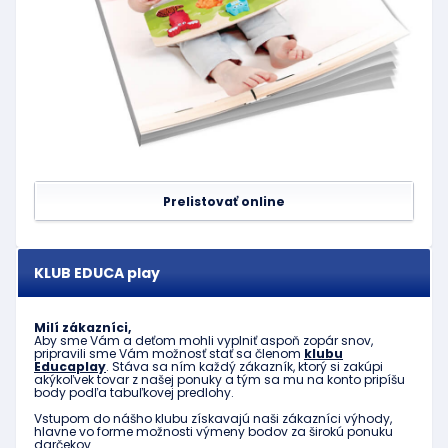
Prelistovať online
KLUB EDUCA play
Milí zákazníci,
Aby sme Vám a deťom mohli vyplniť aspoň zopár snov,
pripravili sme Vám možnosť stať sa členom
klubu
Educaplay
. Stáva sa ním každý zákazník, ktorý si zakúpi
akýkoľvek tovar z našej ponuky a tým sa mu na konto pripíšu
body podľa tabuľkovej predlohy.
Vstupom do nášho klubu získavajú naši zákazníci výhody,
hlavne vo forme možnosti výmeny bodov za širokú ponuku
darčekov.