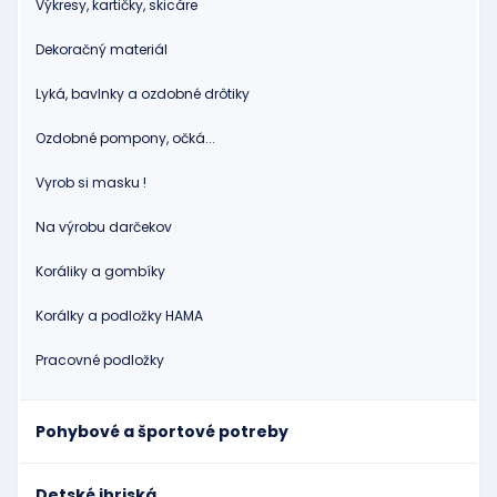
Výkresy, kartičky, skicáre
Dekoračný materiál
Lyká, bavlnky a ozdobné drôtiky
Ozdobné pompony, očká...
Vyrob si masku !
Na výrobu darčekov
Koráliky a gombíky
Korálky a podložky HAMA
Pracovné podložky
Pohybové a športové potreby
Detské ihriská