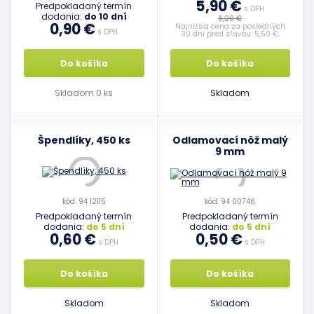
5,90 €
Predpokladaný termín
s DPH
dodania:
do 10 dní
6,20 €
0,90 €
Najnižšia cena za posledných
s DPH
30 dní pred zľavou: 5,50 €
Do košíka
Do košíka
Skladom 0 ks
Skladom
Špendlíky, 450 ks
Odlamovací nôž malý
9 mm
kód: 94 12115
kód: 94 00746
Predpokladaný termín
Predpokladaný termín
dodania:
do 5 dní
dodania:
do 5 dní
0,60 €
0,50 €
s DPH
s DPH
Do košíka
Do košíka
Skladom
Skladom