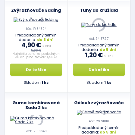
Zvýrazňovače Edding
Tuhy do kružidla
kód: 1R 34504
Predpokladaný termín
kód: 94 87201
dodania:
do 5 dní
4,90 €
Predpokladaný termín
s DPH
dodania:
do 5 dní
5,00 €
1,20 €
Najnižšia cena za posledných
s DPH
30 dní pred zľavou: 4,50 €
Do košíka
Do košíka
Skladom
1 ks
Skladom
1 ks
Guma kombinovaná
Gélové zvýrazňovače
Sada 2 ks
kód: 29 S1810
Predpokladaný termín
kód: 1R 00640
dodania:
do 5 dní