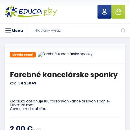
Menu
Skvelá cena!
Farebné kancelárske sponky
kód:
34 25043
Krabička obsahuje 100 farebných kancelárskych sponiek.
Dĺžka: 26 mm.
Cena je za 1 krabičku.
2,00 €
s DPH