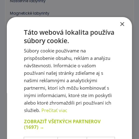
Nástenné labyrinty
Magnetické labyrinty
×
Grafomotorické tabuľky, Precvičovanie kreslenia
Táto webová lokalita používa
Puzzle
súbory cookie.
Súbory cookie používame na
Kocky, vláčiky
prispôsobenie obsahu, reklám a analýzu
Prevliekanie
návštevnosti. Informácie o vašom
používaní našej stránky zdieľame aj s
Koráliky Hama
našimi reklamnými a analytickými
partnermi, ktorí ich môžu kombinovať s
Precvičovanie základných zručností
inými informáciami, ktoré ste im poskytli
Hry s farebnými tvarmi
alebo ktoré zhromaždili pri používaní ich
služieb.
Prečítať viac
Mozaiky plné farieb !
ZOBRAZIŤ VŠETKÝCH PARTNEROV
Spoznaj farby a tvary
(1697) →
Magnetické skladačky