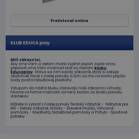
spoločnosť
aktualizácia
Doubleclick
bežnejšie
a vykonáva
používanej
informácie
analytickej
o tom, ako
Prelistovať online
služby
koncový
spoločnosti
používateľ
Google. Tento
používa
súbor cookie sa
webovú
používa na
stránku, a o
KLUB EDUCA play
odlíšenie
akejkoľvek
jedinečných
reklame,
používateľov
ktorú
priradením
mohol
Milí zákazníci,
náhodne
koncový
Aby sme Vám a deťom mohli vyplniť aspoň zopár snov,
vygenerovaného
používateľ
pripravili sme Vám možnosť stať sa členom
klubu
čísla ako
vidieť pred
Educaplay
. Stáva sa ním každý zákazník, ktorý si zakúpi
identifikátora
návštevou
akýkoľvek tovar z našej ponuky a tým sa mu na konto pripíšu
klienta. Je
uvedenej
body podľa tabuľkovej predlohy.
zahrnutá v
webovej
každej
stránky.
Vstupom do nášho klubu získavajú naši zákazníci výhody,
požiadavke na
hlavne vo forme možnosti výmeny bodov za širokú ponuku
stránku na webe
darčekov.
test_cookie
15 minút
Tento
Google LLC
a slúži na
súbor
.doubleclick.net
výpočet údajov
Môžete si vybrať z našej ponuky Školský nábytok - Nábytok pre
cookie
MŠ - Detský nábytok, Hračky - Drevené Hračky, Výtvarné
o
nastavuje
pomôcky - Kreativita, Didaktické pomôcky a Pohyb - Športové
návštevníkoch,
spoločnosť
potreby.
reláciách a
DoubleClick
kampaniach pre
(ktorú
analytické
vlastní
prehľady
spoločnosť
webových
Google) s
stránok.