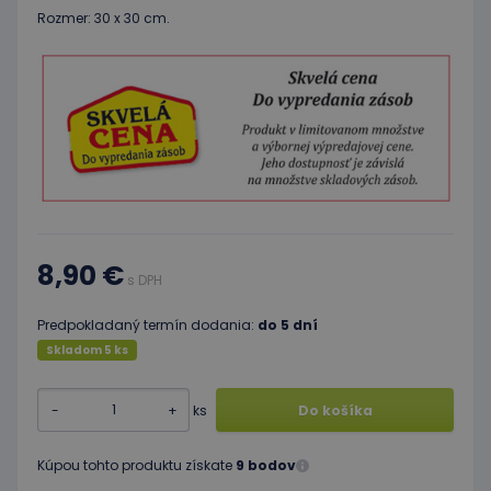
Rozmer: 30 x 30 cm.
8,90 €
s DPH
Predpokladaný termín dodania:
do 5 dní
Skladom 5 ks
-
+
ks
Do košíka
Kúpou tohto produktu získate
9 bodov