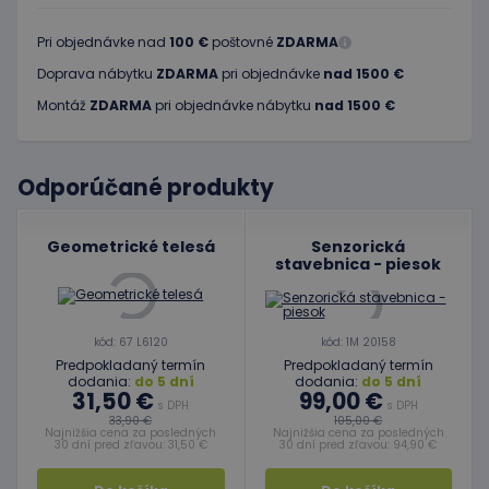
Pri objednávke nad
100 €
poštovné
ZDARMA
Doprava nábytku
ZDARMA
pri objednávke
nad 1500 €
Montáž
ZDARMA
pri objednávke nábytku
nad 1500 €
Odporúčané produkty
Geometrické telesá
Senzorická
stavebnica - piesok
kód: 67 L6120
kód: 1M 20158
Predpokladaný termín
Predpokladaný termín
dodania:
do 5 dní
dodania:
do 5 dní
31,50 €
99,00 €
s DPH
s DPH
33,90 €
105,00 €
Najnižšia cena za posledných
Najnižšia cena za posledných
30 dní pred zľavou: 31,50 €
30 dní pred zľavou: 94,90 €