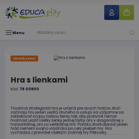
Menu
Skvelá cena!
Hra s lienkami
kód:
78 00800
Tradičná strategická hra je určená pre dvoch hráčov, ktorí
začínajú hru jeden vedľa druhého a usilujú sa vzájomne sa
zablokovať svojou farbou lienky tak, aby protivník nemal
možnosť uložiť všetky lienky jednej farby ani v diagonálnej, v
horizontálnej, ani vo vertikálnej línii. Políčko, ktoré obsadí jeden
hráč nemení svojho vlastníka po celý priebeh hry. Hra
vychádza z pravidiel všetkým známej hry Piškvorky.