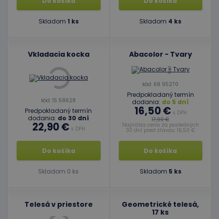
Do košíka
Do košíka
Skladom
1 ks
Skladom
4 ks
Vkladacia kocka
Abacolor - Tvary
kód: 68 95270
Predpokladaný termín
kód: 15 58628
dodania:
do 5 dní
16,50 €
Predpokladaný termín
s DPH
dodania:
do 30 dní
17,90 €
22,90 €
Najnižšia cena za posledných
s DPH
30 dní pred zľavou: 16,50 €
Do košíka
Do košíka
Skladom 0 ks
Skladom
5 ks
Telesá v priestore
Geometrické telesá,
17 ks