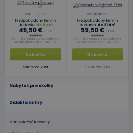
kód: 60 20523
kód: 38 86295
Predpokladaný termín
Predpokladaný termín
dodania:
do 5 dní
dodania:
do 21 dní
49,50 €
59,50 €
s DPH
s DPH
55,50 €
62,90 €
Najnižšia cena za posledných
Najnižšia cena za posledných
30 dní pred zľavou: 49,50 €
30 dní pred zľavou: 56,90 €
Do košíka
Do košíka
Skladom
2 ks
Skladom 0 ks
Nábytok pre škôlky
Didaktické hry
Manipulačné labyrinty