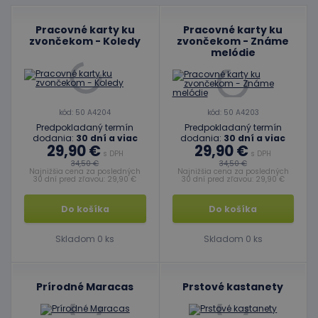
Pracovné karty ku
Pracovné karty ku
zvončekom - Koledy
zvončekom - Známe
melódie
kód: 50 A4204
kód: 50 A4203
Predpokladaný termín
Predpokladaný termín
dodania:
30 dní a viac
dodania:
30 dní a viac
29,90 €
29,90 €
s DPH
s DPH
34,50 €
34,50 €
Najnižšia cena za posledných
Najnižšia cena za posledných
30 dní pred zľavou: 29,90 €
30 dní pred zľavou: 29,90 €
Do košíka
Do košíka
Skladom 0 ks
Skladom 0 ks
Prírodné Maracas
Prstové kastanety