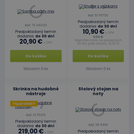
kód: 51 P0735
Predpokladaný termín
kód: 75 HA500
dodania:
do 30 dní
10,90 €
Predpokladaný termín
s DPH
dodania:
do 30 dní
11,50 €
20,90 €
Najnižšia cena za posledných
s DPH
30 dní pred zľavou: 10,90 €
Do košíka
Do košíka
Skladom 0 ks
Skladom 0 ks
Skrinka na hudobné
Stolový stojan na
nástroje
noty
Top produkt!
kód: 51 P9015
Predpokladaný termín
kód: 38 84181
dodania:
do 30 dní
219,00 €
Predpokladaný termín
s DPH