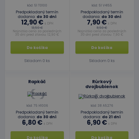
kód: 51 T0100
kód: 51 V4155
Predpokladaný termín
Predpokladaný termín
dodania:
do 30 dní
dodania:
do 30 dní
12,90 €
7,90 €
s DPH
s DPH
13,50 €
8,50 €
Najnižšia cena za posledných
Najnižšia cena za posledných
30 dní pred zľavou: 12,90 €
30 dní pred zľavou: 7,90 €
Do košíka
Do košíka
Skladom 0 ks
Skladom 0 ks
Rapkáč
Rúrkový
dvojbubienok
kód: 75 H1006
kód: 38 A5276
Predpokladaný termín
Predpokladaný termín
dodania:
do 30 dní
dodania:
do 21 dní
6,80 €
6,90 €
s DPH
s DPH
Do košíka
Do košíka