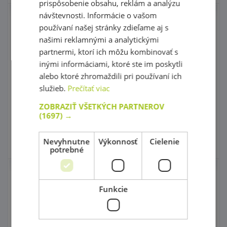
prispôsobenie obsahu, reklám a analýzu
návštevnosti. Informácie o vašom
Tamburína
Tamburína - Líška
používaní našej stránky zdieľame aj s
Novinka!
našimi reklamnými a analytickými
partnermi, ktorí ich môžu kombinovať s
kód: 51 P1771
kód: 18 10721
Predpokladaný termín
Predpokladaný termín
inými informáciami, ktoré ste im poskytli
dodania:
do 30 dní
dodania:
do 14 dní
alebo ktoré zhromaždili pri používaní ich
10,90 €
13,90 €
s DPH
s DPH
služieb.
Prečítať viac
11,00 €
14,50 €
Najnižšia cena za posledných
Najnižšia cena za posledných
30 dní pred zľavou: 10,90 €
30 dní pred zľavou: 13,90 €
ZOBRAZIŤ VŠETKÝCH PARTNEROV
(1697) →
Do košíka
Do košíka
Nevyhnutne
Výkonnosť
Cielenie
Skladom 0 ks
Skladom 0 ks
potrebné
Tamburína s
Triangel
rolničkami a
Funkcie
membránou
kód: 15 UC004
Predpokladaný termín