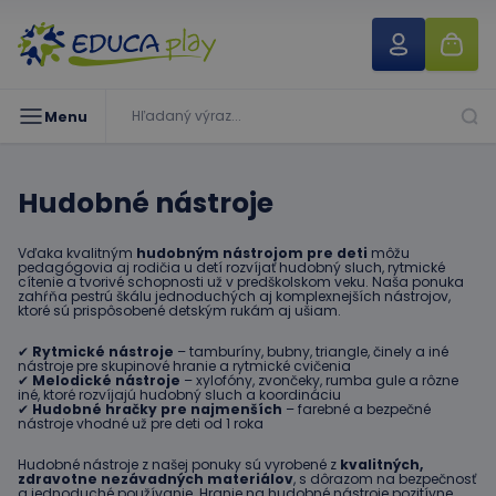
Menu
Hudobné nástroje
Vďaka kvalitným
hudobným nástrojom pre deti
môžu
pedagógovia aj rodičia u detí rozvíjať hudobný sluch, rytmické
cítenie a tvorivé schopnosti už v predškolskom veku. Naša ponuka
zahŕňa pestrú škálu jednoduchých aj komplexnejších nástrojov,
ktoré sú prispôsobené detským rukám aj ušiam.
✔
Rytmické nástroje
– tamburíny, bubny, triangle, činely a iné
nástroje pre skupinové hranie a rytmické cvičenia
✔
Melodické nástroje
– xylofóny, zvončeky, rumba gule a rôzne
iné, ktoré rozvíjajú hudobný sluch a koordináciu
✔
Hudobné hračky pre najmenších
– farebné a bezpečné
nástroje vhodné už pre deti od 1 roka
Hudobné nástroje z našej ponuky sú vyrobené z
kvalitných,
zdravotne nezávadných materiálov
, s dôrazom na bezpečnosť
a jednoduché používanie. Hranie na hudobné nástroje pozitívne