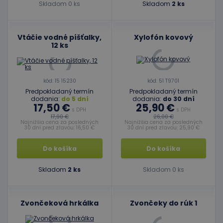
Skladom 0 ks
Skladom
2 ks
používa
služba
Cookie-
Script.c
zapamät
Vtáčie vodné píšťalky,
Xylofón kovový
predvol
12 ks
súhlasu
súbormi
cookie
návštev
Je
nevyhnu
kód: 15 15230
kód: 51 T9701
aby ban
Predpokladaný termín
Predpokladaný termín
cookies
dodania:
do 5 dní
dodania:
do 30 dní
Cookie-
17,50 €
25,90 €
Script.c
s DPH
s DPH
fungova
17,90 €
26,00 €
Najnižšia cena za posledných
Najnižšia cena za posledných
správne
30 dní pred zľavou: 16,50 €
30 dní pred zľavou: 25,90 €
Google Privacy Policy
PHPSESSID
Cookies
Cookie
PHP.net
relácie
generov
www.educaplay.sk
Do košíka
Do košíka
aplikáci
založen
jazyku 
Skladom
2 ks
Skladom 0 ks
Toto je
univerz
identifi
používa
údržbu
Zvončeková hrkálka
Zvončeky do rúk 1
premen
relácií
používat