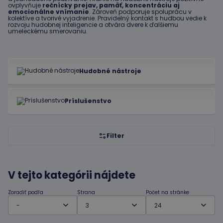
ovplyvňuje
rečnícky prejav, pamäť, koncentráciu aj
emocionálne vnímanie
. Zároveň podporuje spoluprácu v
kolektíve a tvorivé vyjadrenie. Pravidelný kontakt s hudbou vedie k
rozvoju hudobnej inteligencie a otvára dvere k ďalšiemu
umeleckému smerovaniu.
Hudobné nástroje
Príslušenstvo
Filter
V tejto kategórii nájdete
Zoradiť podľa
Strana
Počet na stránke