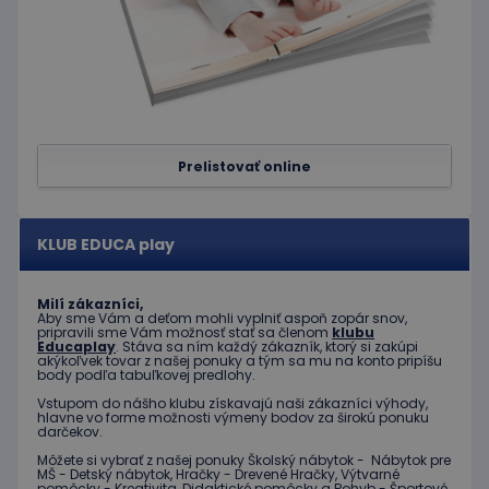
spoločnosť
Doubleclick
a vykonáva
informácie
o tom, ako
koncový
používateľ
používa
webovú
stránku, a o
akejkoľvek
Prelistovať online
reklame,
ktorú
mohol
koncový
používateľ
KLUB EDUCA play
vidieť pred
návštevou
uvedenej
webovej
Milí zákazníci,
stránky.
Aby sme Vám a deťom mohli vyplniť aspoň zopár snov,
pripravili sme Vám možnosť stať sa členom
klubu
Educaplay
. Stáva sa ním každý zákazník, ktorý si zakúpi
akýkoľvek tovar z našej ponuky a tým sa mu na konto pripíšu
body podľa tabuľkovej predlohy.
Vstupom do nášho klubu získavajú naši zákazníci výhody,
hlavne vo forme možnosti výmeny bodov za širokú ponuku
darčekov.
Môžete si vybrať z našej ponuky Školský nábytok - Nábytok pre
MŠ - Detský nábytok, Hračky - Drevené Hračky, Výtvarné
pomôcky - Kreativita, Didaktické pomôcky a Pohyb - Športové