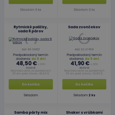
Skladom 0 ks
Skladom 0 ks
Rytmické paličky,
Sada zvončekov
sada 6 párov
kód: 89 09813
kód: 62 A7458
Predpokladaný termín
Predpokladaný termín
dodania:
do 5 dní
dodania:
do 5 dní
48,50 €
41,90 €
s DPH
s DPH
51,50 €
43,90 €
Najnižšia cena za posledných
Najnižšia cena za posledných
30 dní pred zľavou: 46,50 €
30 dní pred zľavou: 39,90 €
Do košíka
Do košíka
Skladom
Skladom
2 ks
Samba párty mix
Shaker s vrúbkami