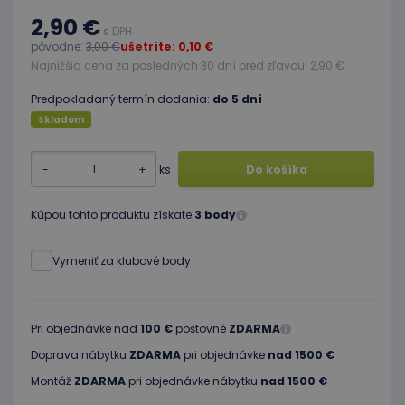
2,90 €
s DPH
pôvodne:
3,00 €
ušetríte: 0,10 €
Najnižšia cena za posledných 30 dní pred zľavou: 2,90 €
Predpokladaný termín dodania:
do 5 dní
Skladom
-
+
ks
Do košíka
Kúpou tohto produktu získate
3 body
Vymeniť za klubové body
Pri objednávke nad
100 €
poštovné
ZDARMA
Doprava nábytku
ZDARMA
pri objednávke
nad 1500 €
Montáž
ZDARMA
pri objednávke nábytku
nad 1500 €