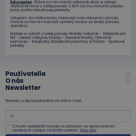
Educaplay
. Stáva sa ním každý zákazník, ktorý si zakúpi
Poskytovateľ
/
Uplynutie
akýkoľvek tovar z našej ponuky a tým sa mu na konto pripíšu
Meno
Popis
_ga
1 rok 1
Tento názov
Google LLC
Doména
platnosti
body podľa tabuľkovej predlohy.
mesiac
súboru cookie je
.educaplay.sk
spojený s
_gcl_au
3 mesiace
Tento
Vstupom do nášho klubu získavajú naši zákazníci výhody,
Google LLC
Google
hlavne vo forme možnosti výmeny bodov za širokú ponuku
1 deň
súbor
.educaplay.sk
Universal
darčekov.
cookie
Analytics - čo je
nastavuje
významná
Môžete si vybrať z našej ponuky Školský nábytok - Nábytok pre
spoločnosť
MŠ - Detský nábytok, Hračky - Drevené Hračky, Výtvarné
aktualizácia
Doubleclick
pomôcky - Kreativita, Didaktické pomôcky a Pohyb - Športové
bežnejšie
a vykonáva
potreby.
používanej
informácie
analytickej
o tom, ako
služby
koncový
spoločnosti
používateľ
Google. Tento
používa
súbor cookie sa
webovú
používa na
Používatelia
stránku, a o
odlíšenie
akejkoľvek
O nás
jedinečných
reklame,
používateľov
ktorú
Newsletter
priradením
mohol
náhodne
koncový
vygenerovaného
používateľ
Novinky a akcie pohodlne na Váš e-mail.
čísla ako
vidieť pred
identifikátora
návštevou
klienta. Je
uvedenej
zahrnutá v
webovej
každej
stránky.
požiadavke na
Chcem odoberať novinky a súhlasím so spracovaním
stránku na webe
test_cookie
15 minút
Tento
Google LLC
osobných údajov za týmto učelom.
Viac info
a slúži na
súbor
.doubleclick.net
výpočet údajov