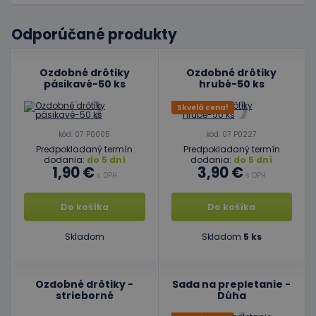
Odporúčané produkty
Ozdobné drôtiky
Ozdobné drôtiky
pásikavé-50 ks
hrubé-50 ks
Skvelá cena!
kód: 07 P0005
kód: 07 P0227
Predpokladaný termín
Predpokladaný termín
dodania:
do 5 dní
dodania:
do 5 dní
1,90 €
3,90 €
s DPH
s DPH
Do košíka
Do košíka
Skladom
Skladom
5 ks
Ozdobné drôtiky -
Sada na prepletanie -
strieborné
Dúha