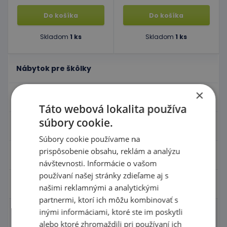
Do košíka
Do košíka
Skladom
1 ks
Skladom
1 ks
Nábytok pre škôlky
×
Didaktické hry
Táto webová lokalita používa
súbory cookie.
Hračky - Tematika
Súbory cookie používame na
prispôsobenie obsahu, reklám a analýzu
Hudobné nástroje
návštevnosti. Informácie o vašom
používaní našej stránky zdieľame aj s
Výtvarné pomôcky - Kreativita
našimi reklamnými a analytickými
partnermi, ktorí ich môžu kombinovať s
inými informáciami, ktoré ste im poskytli
Tabule
alebo ktoré zhromaždili pri používaní ich