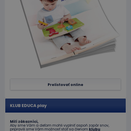
prihlás
stavu
používa
medzi
stránkam
limit
www.educaplay.sk
1 mesiac
Tento s
cookie s
používa
obmedz
frekvenc
žiadostí
znižuje r
ohrome
servera 
nadmer
požiada
hideRightBanner
.www.educaplay.sk
2 hodiny
Prelistovať online
eshopcartid
.www.educaplay.sk
1 mesiac
2 dni
KLUB EDUCA play
Milí zákazníci,
Aby sme Vám a deťom mohli vyplniť aspoň zopár snov,
Poskytovateľ
Uplynutie
Meno
Popis
pripravili sme Vám možnosť stať sa členom
klubu
/
Doména
platnosti