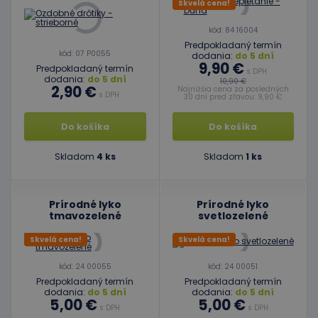
Skvelá cena!
kód: 84 16004
Predpokladaný termín
kód: 07 P0055
dodania:
do 5 dní
9,90 €
Predpokladaný termín
s DPH
dodania:
do 5 dní
10,90 €
2,90 €
Najnižšia cena za posledných
s DPH
30 dní pred zľavou: 9,90 €
Do košíka
Do košíka
Skladom
4 ks
Skladom
1 ks
Prírodné lyko
Prírodné lyko
tmavozelené
svetlozelené
Skvelá cena!
Skvelá cena!
kód: 24 00055
kód: 24 00051
Predpokladaný termín
Predpokladaný termín
dodania:
do 5 dní
dodania:
do 5 dní
5,00 €
5,00 €
s DPH
s DPH