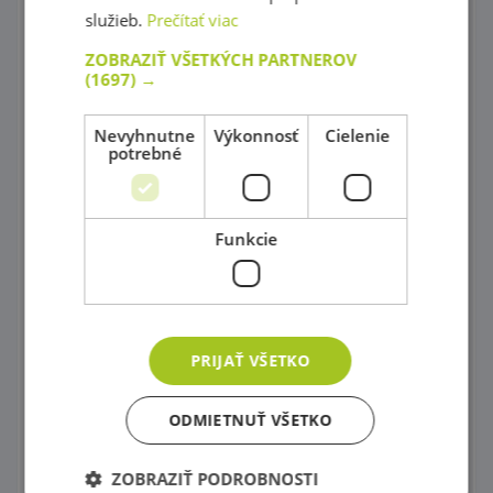
služieb.
Prečítať viac
Sušičky výkresov a skrinky
ZOBRAZIŤ VŠETKÝCH PARTNEROV
Maliarske stojany
(1697) →
Potreby na Maľovanie
Nevyhnutne
Výkonnosť
Cielenie
potrebné
Písacie potreby, Farbičky, Fixy
Modelovanie
Funkcie
Nožnice a dierkovače
Papiere
Vysekávané tvary
PRIJAŤ VŠETKO
Modely s fantáziou
Prekresľovacie podložky
ODMIETNUŤ VŠETKO
Šablóny rozličných tvarov
ZOBRAZIŤ PODROBNOSTI