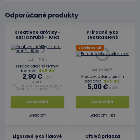
Odporúčané produkty
Kreatívne drôtiky -
Prírodné lyko
extra hrubé - 10 ks
svetlozelené
Skvelá cena!
kód: 14 77210
Predpokladaný termín
kód: 24 00051
dodania:
do 5 dní
2,90 €
Predpokladaný termín
s DPH
dodania:
do 5 dní
3,00 €
5,00 €
Najnižšia cena za posledných
s DPH
30 dní pred zľavou: 2,90 €
Do košíka
Do košíka
Skladom
Skladom
1 ks
Ligotavé lyko fialové
Citlivá priadza