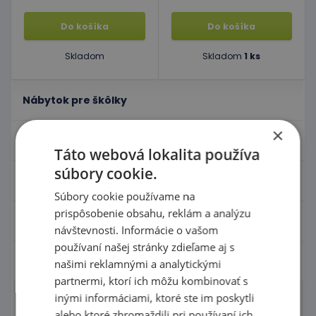
Do košíka
Do košíka
Skladom
Skladom
1 ks
Nábytok pre škôlky
×
Didaktické hry
Táto webová lokalita používa
súbory cookie.
Hračky - Tematika
Súbory cookie používame na
prispôsobenie obsahu, reklám a analýzu
Hudobné nástroje
návštevnosti. Informácie o vašom
používaní našej stránky zdieľame aj s
Výtvarné pomôcky - Kreativita
našimi reklamnými a analytickými
partnermi, ktorí ich môžu kombinovať s
inými informáciami, ktoré ste im poskytli
Tabule
alebo ktoré zhromaždili pri používaní ich