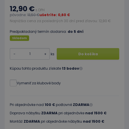
12,90 €
s DPH
pôvodne:
13,50 €
ušetríte: 0,60 €
Najnižšia cena za posledných 30 dní pred zľavou: 12,90 €
Predpokladaný termín dodania:
do 5 dní
Skladom
-
+
ks
Do košíka
Kúpou tohto produktu získate
13 bodov
Vymeniť za klubové body
Pri objednávke nad
100 €
poštovné
ZDARMA
Doprava nábytku
ZDARMA
pri objednávke
nad 1500 €
Montáž
ZDARMA
pri objednávke nábytku
nad 1500 €