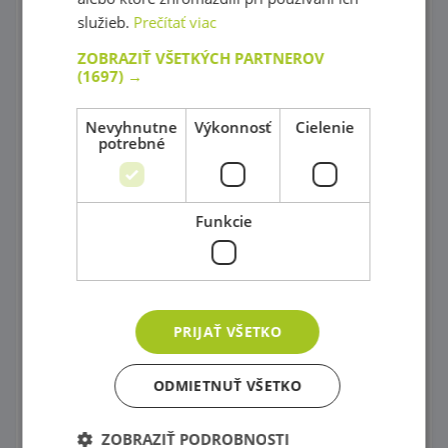
služieb.
Prečítať viac
Sušičky výkresov a skrinky
ZOBRAZIŤ VŠETKÝCH PARTNEROV
Maliarske stojany
(1697) →
Potreby na Maľovanie
Nevyhnutne
Výkonnosť
Cielenie
potrebné
Písacie potreby, Farbičky, Fixy
Modelovanie
Funkcie
Nožnice a dierkovače
Papiere
Vysekávané tvary
PRIJAŤ VŠETKO
Modely s fantáziou
ODMIETNUŤ VŠETKO
Prekresľovacie podložky
Šablóny rozličných tvarov
ZOBRAZIŤ PODROBNOSTI