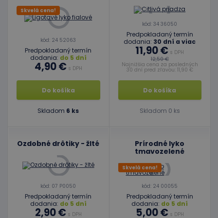
Skvelá cena!
kód: 34 36050
Predpokladaný termín
kód: 24 52063
dodania:
30 dní a viac
11,90 €
Predpokladaný termín
s DPH
dodania:
do 5 dní
12,50 €
4,90 €
Najnižšia cena za posledných
s DPH
30 dní pred zľavou: 11,90 €
Do košíka
Do košíka
Skladom
6 ks
Skladom 0 ks
Ozdobné drôtiky - žlté
Prírodné lyko
tmavozelené
Skvelá cena!
kód: 07 P0050
kód: 24 00055
Predpokladaný termín
Predpokladaný termín
dodania:
do 5 dní
dodania:
do 5 dní
2,90 €
5,00 €
s DPH
s DPH