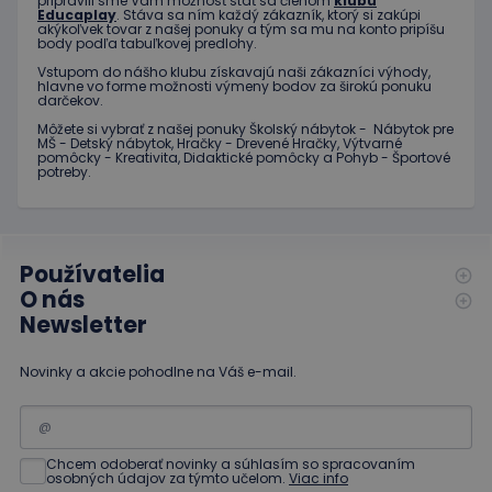
pripravili sme Vám možnosť stať sa členom
klubu
/
Doména
platnosti
Educaplay
. Stáva sa ním každý zákazník, ktorý si zakúpi
Poskytovateľ
/
Uplynutie
Meno
Popis
akýkoľvek tovar z našej ponuky a tým sa mu na konto pripíšu
_ga
1 rok 1
Tento názov
Google LLC
Doména
platnosti
body podľa tabuľkovej predlohy.
mesiac
súboru cookie je
.educaplay.sk
spojený s
_gcl_au
3 mesiace
Tento
Google LLC
Vstupom do nášho klubu získavajú naši zákazníci výhody,
Google
1 deň
súbor
.educaplay.sk
hlavne vo forme možnosti výmeny bodov za širokú ponuku
Universal
cookie
darčekov.
Analytics - čo je
nastavuje
významná
Môžete si vybrať z našej ponuky Školský nábytok - Nábytok pre
spoločnosť
aktualizácia
MŠ - Detský nábytok, Hračky - Drevené Hračky, Výtvarné
Doubleclick
bežnejšie
pomôcky - Kreativita, Didaktické pomôcky a Pohyb - Športové
a vykonáva
používanej
potreby.
informácie
analytickej
o tom, ako
služby
koncový
spoločnosti
používateľ
Google. Tento
používa
súbor cookie sa
webovú
používa na
stránku, a o
Používatelia
odlíšenie
akejkoľvek
O nás
jedinečných
reklame,
používateľov
ktorú
Newsletter
priradením
mohol
náhodne
koncový
vygenerovaného
používateľ
čísla ako
Novinky a akcie pohodlne na Váš e-mail.
vidieť pred
identifikátora
návštevou
klienta. Je
uvedenej
zahrnutá v
webovej
každej
stránky.
požiadavke na
stránku na webe
Chcem odoberať novinky a súhlasím so spracovaním
test_cookie
15 minút
Tento
Google LLC
osobných údajov za týmto učelom.
Viac info
a slúži na
súbor
.doubleclick.net