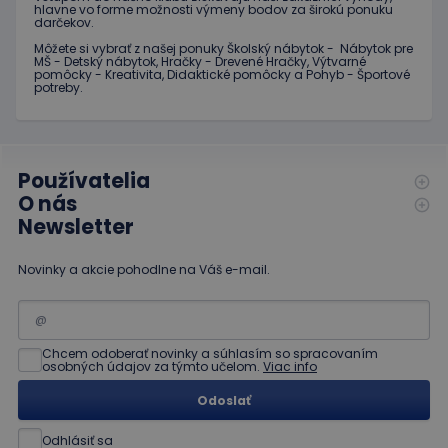
mesiac
súboru cookie je
hlavne vo forme možnosti výmeny bodov za širokú ponuku
.educaplay.sk
darčekov.
spojený s
_gcl_au
3 mesiace
Tento
Google LLC
Google
1 deň
súbor
.educaplay.sk
Môžete si vybrať z našej ponuky Školský nábytok - Nábytok pre
Universal
cookie
MŠ - Detský nábytok, Hračky - Drevené Hračky, Výtvarné
Analytics - čo je
nastavuje
pomôcky - Kreativita, Didaktické pomôcky a Pohyb - Športové
významná
spoločnosť
potreby.
aktualizácia
Doubleclick
bežnejšie
a vykonáva
používanej
informácie
analytickej
o tom, ako
služby
koncový
spoločnosti
používateľ
Používatelia
Google. Tento
používa
súbor cookie sa
webovú
O nás
používa na
stránku, a o
odlíšenie
Newsletter
akejkoľvek
jedinečných
reklame,
používateľov
ktorú
priradením
mohol
Novinky a akcie pohodlne na Váš e-mail.
náhodne
koncový
vygenerovaného
používateľ
čísla ako
vidieť pred
identifikátora
návštevou
klienta. Je
uvedenej
zahrnutá v
webovej
Chcem odoberať novinky a súhlasím so spracovaním
každej
stránky.
osobných údajov za týmto učelom.
Viac info
požiadavke na
stránku na webe
test_cookie
15 minút
Tento
Google LLC
Odoslať
a slúži na
súbor
.doubleclick.net
výpočet údajov
cookie
o
nastavuje
Odhlásiť sa
návštevníkoch,
spoločnosť