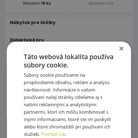
Skladom
10 ks
Skladom 0 ks
Nábytok pre škôlky
Didaktické hry
×
Táto webová lokalita používa
Hračky - Tematika
súbory cookie.
Súbory cookie používame na
Domčeky pre bábiky a zvieratká
prispôsobenie obsahu, reklám a analýzu
návštevnosti. Informácie o vašom
Igráček
používaní našej stránky zdieľame aj s
Karnevalové kostýmy
našimi reklamnými a analytickými
partnermi, ktorí ich môžu kombinovať s
Tematické kostýmové čiapky
inými informáciami, ktoré ste im poskytli
alebo ktoré zhromaždili pri používaní ich
Maňušky
služieb.
Prečítať viac