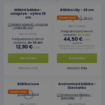
Mäkká bábika -
Bábika Lilly - 26 cm
chlapček - výška 35
cm
Skvelá cena!
kód: 77 52602
Predpokladaný termín
kód: 50 A2052
dodania:
do 5 dní
44,50 €
Predpokladaný termín
s DPH
dodania:
do 30 dní
44,90 €
12,90 €
Najnižšia cena za posledných
s DPH
30 dní pred zľavou: 44,50 €
Do košíka
Do košíka
Skladom 0 ks
Skladom
3 ks
Bábika Luca
Anatomická bábika -
Dievčatko
Skvelá cena!
kód: 77 30012
kód: 50 A2042