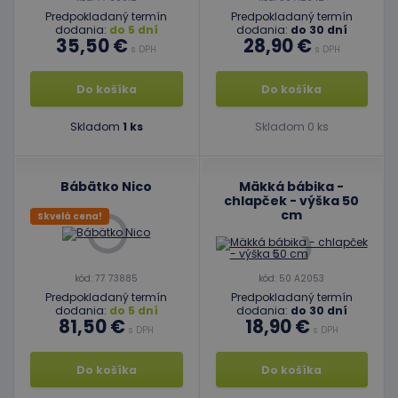
Predpokladaný termín
Predpokladaný termín
dodania:
do 5 dní
dodania:
do 30 dní
35,50 €
28,90 €
s DPH
s DPH
Do košíka
Do košíka
Skladom
1 ks
Skladom 0 ks
Bábätko Nico
Mäkká bábika -
chlapček - výška 50
cm
Skvelá cena!
kód: 77 73885
kód: 50 A2053
Predpokladaný termín
Predpokladaný termín
dodania:
do 5 dní
dodania:
do 30 dní
81,50 €
18,90 €
s DPH
s DPH
Do košíka
Do košíka