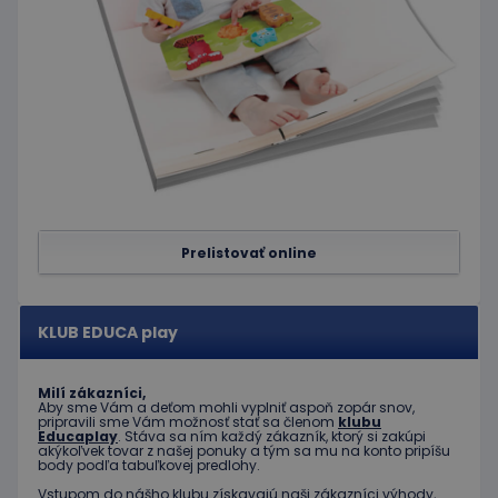
používa
medzi
stránkam
limit
www.educaplay.sk
1 mesiac
Tento s
cookie s
používa
obmedz
frekvenc
žiadostí
znižuje r
ohrome
servera 
nadmer
požiada
Prelistovať online
hideRightBanner
.www.educaplay.sk
2 hodiny
eshopcartid
.www.educaplay.sk
1 mesiac
2 dni
KLUB EDUCA play
Milí zákazníci,
Aby sme Vám a deťom mohli vyplniť aspoň zopár snov,
pripravili sme Vám možnosť stať sa členom
klubu
Educaplay
. Stáva sa ním každý zákazník, ktorý si zakúpi
Poskytovateľ
Uplynutie
akýkoľvek tovar z našej ponuky a tým sa mu na konto pripíšu
Meno
Popis
/
Doména
platnosti
body podľa tabuľkovej predlohy.
Poskytovateľ
/
Uplynutie
Meno
Popis
_ga
1 rok 1
Tento názov
Google LLC
Vstupom do nášho klubu získavajú naši zákazníci výhody,
Doména
platnosti