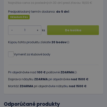
Najnižšia cena za posledných 30 dní pred zľavou: 18,50 €
Predpokladaný termín dodania:
do 5 dní
Skladom 3 ks
-
+
ks
Do košíka
Kúpou tohto produktu získate
20 bodov
Vymeniť za klubové body
Pri objednávke nad
100 €
poštovné
ZDARMA
Doprava nábytku
ZDARMA
pri objednávke
nad 1500 €
Montáž
ZDARMA
pri objednávke nábytku
nad 1500 €
Odporúčané produkty