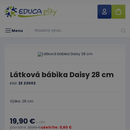
Menu
Látková bábika Daisy 28 cm
kód:
2E 23002
Výška: 28 cm.
19,90 €
s DPH
pôvodne:
20,50 €
ušetríte: 0,60 €