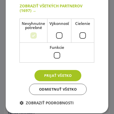
Zahrajme si divadlo s maňuškami !
ZOBRAZIŤ VŠETKÝCH PARTNEROV
(1697) →
Kornútové bábky
Obchodíky
Nevyhnutne
Výkonnosť
Cielenie
potrebné
Potraviny všetkých druhov
Kuchynky šité na mieru !
Funkcie
Kuchynské príslušenstvo
Pre malých majstrov
Upratovanie
PRIJAŤ VŠETKO
Pod vodou, vo vesmíre, na zemi
ODMIETNUŤ VŠETKO
Autá a autíčka pre všetkých
ZOBRAZIŤ PODROBNOSTI
Hurá na pieskovisko !
Detské zrkadielka