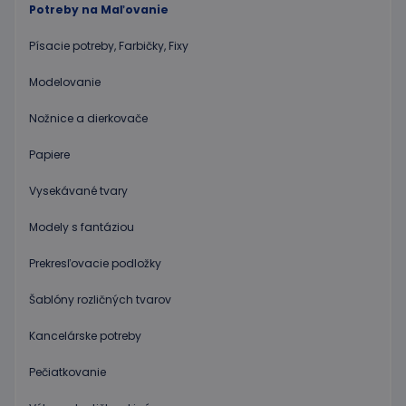
CookieScriptConsent
1 mesiac
Tento s
CookieScript
Potreby na Maľovanie
2 dni
cookie
www.educaplay.sk
používa
služba
Písacie potreby, Farbičky, Fixy
Cookie-
Script.c
zapamät
Modelovanie
predvol
súhlasu
Nožnice a dierkovače
súbormi
cookie
návštev
Papiere
Je
nevyhnu
aby ban
Vysekávané tvary
cookies
Cookie-
Script.c
Modely s fantáziou
fungova
správne
Google Privacy Policy
Prekresľovacie podložky
PHPSESSID
Cookies
Cookie
PHP.net
relácie
generov
www.educaplay.sk
aplikáci
Šablóny rozličných tvarov
založen
jazyku 
Toto je
Kancelárske potreby
univerz
identifi
Pečiatkovanie
používa
údržbu
premen