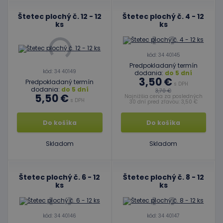
Štetec plochý č. 12 - 12
Štetec plochý č. 4 - 12
ks
ks
kód: 34 40145
Predpokladaný termín
kód: 34 40149
dodania:
do 5 dní
3,50 €
Predpokladaný termín
s DPH
dodania:
do 5 dní
3,70 €
5,50 €
Najnižšia cena za posledných
s DPH
30 dní pred zľavou: 3,50 €
Do košíka
Do košíka
Skladom
Skladom
Štetec plochý č. 6 - 12
Štetec plochý č. 8 - 12
ks
ks
kód: 34 40146
kód: 34 40147