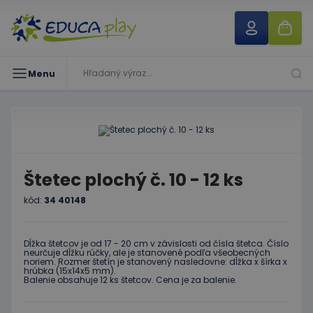
Menu
Štetec plochý č. 10 - 12 ks
kód:
34 40148
Dĺžka štetcov je od 17 - 20 cm v závislosti od čísla štetca. Číslo
neurčuje dĺžku rúčky, ale je stanovené podľa všeobecných
noriem. Rozmer štetín je stanovený nasledovne: dĺžka x šírka x
hrúbka (15x14x5 mm).
Balenie obsahuje 12 ks štetcov. Cena je za balenie.