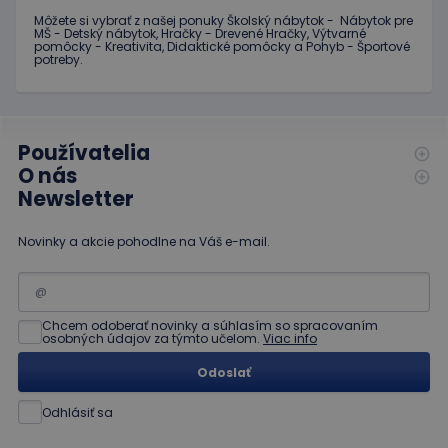
cookie
nastavuje
Môžete si vybrať z našej ponuky Školský nábytok - Nábytok pre
spoločnosť
MŠ - Detský nábytok, Hračky - Drevené Hračky, Výtvarné
Doubleclick
pomôcky - Kreativita, Didaktické pomôcky a Pohyb - Športové
a vykonáva
potreby.
informácie
o tom, ako
koncový
používateľ
používa
webovú
Používatelia
stránku, a o
akejkoľvek
O nás
reklame,
Newsletter
ktorú
mohol
koncový
používateľ
Novinky a akcie pohodlne na Váš e-mail.
vidieť pred
návštevou
uvedenej
webovej
stránky.
Chcem odoberať novinky a súhlasím so spracovaním
osobných údajov za týmto učelom.
Viac info
Odoslať
Odhlásiť sa