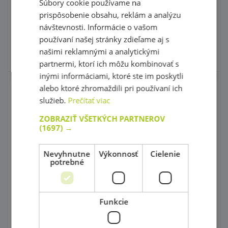
Súbory cookie používame na
7,90 €
5,50 €
s DPH
s DPH
prispôsobenie obsahu, reklám a analýzu
návštevnosti. Informácie o vašom
Do košíka
Do košíka
používaní našej stránky zdieľame aj s
našimi reklamnými a analytickými
Skladom
3 ks
Skladom
partnermi, ktorí ich môžu kombinovať s
inými informáciami, ktoré ste im poskytli
alebo ktoré zhromaždili pri používaní ich
Štetec plochý č. 16 - 12
Štetec plochý č. 14 - 12
ks
ks
služieb.
Prečítať viac
ZOBRAZIŤ VŠETKÝCH PARTNEROV
(1697) →
kód: 34 40151
Predpokladaný termín
kód: 34 40150
dodania:
do 5 dní
Nevyhnutne
Výkonnosť
Cielenie
6,90 €
Predpokladaný termín
s DPH
potrebné
dodania:
do 5 dní
7,20 €
5,90 €
Najnižšia cena za posledných
s DPH
30 dní pred zľavou: 6,50 €
Do košíka
Do košíka
Funkcie
Skladom
Skladom