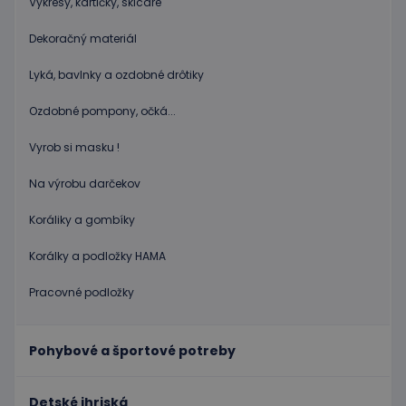
Výkresy, kartičky, skicáre
relácií
používat
Spravidl
Dekoračný materiál
o náho
vygener
číslo, s
Lyká, bavlnky a ozdobné drôtiky
jeho pou
môže by
špecific
Ozdobné pompony, očká...
daný we
dobrým
príklado
Vyrob si masku !
udržani
prihlás
stavu
Na výrobu darčekov
používa
medzi
Koráliky a gombíky
stránkam
limit
www.educaplay.sk
1 mesiac
Tento s
Korálky a podložky HAMA
cookie s
používa
obmedz
Pracovné podložky
frekvenc
žiadostí
znižuje r
ohrome
servera 
Pohybové a športové potreby
nadmer
požiada
hideRightBanner
.www.educaplay.sk
2 hodiny
Detské ihriská