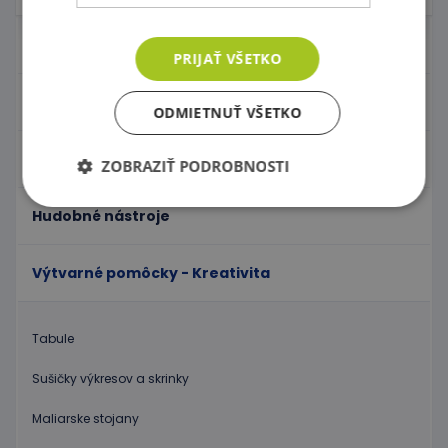
Nábytok pre škôlky
PRIJAŤ VŠETKO
Didaktické hry
ODMIETNUŤ VŠETKO
Hračky - Tematika
ZOBRAZIŤ PODROBNOSTI
Hudobné nástroje
Nevyhnutne potrebné
Výkonnosť
Výtvarné pomôcky - Kreativita
Cielenie
Funkcie
Nevyhnutne potrebné súbory cookie umožňujú
základné funkcie webovej lokality, ako prihlásenie
Tabule
používateľa a správa účtu. Webová lokalita sa nedá
správne používať bez nevyhnutne potrebných
súborov cookie.
Sušičky výkresov a skrinky
Poskytovateľ
/
Uplynutie
Meno
Popis
Maliarske stojany
Doména
platnosti