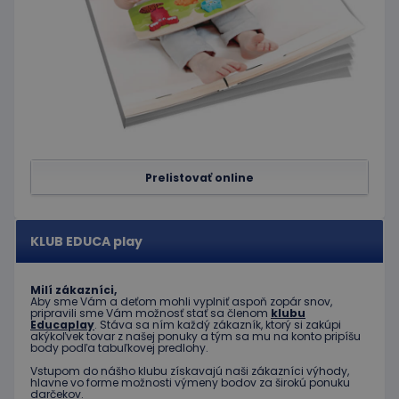
používateľov
ktorú
priradením
mohol
náhodne
koncový
vygenerovaného
používateľ
čísla ako
vidieť pred
identifikátora
návštevou
klienta. Je
uvedenej
zahrnutá v
webovej
každej
stránky.
požiadavke na
stránku na webe
test_cookie
15 minút
Tento
Google LLC
a slúži na
súbor
.doubleclick.net
výpočet údajov
cookie
o
nastavuje
Prelistovať online
návštevníkoch,
spoločnosť
reláciách a
DoubleClick
kampaniach pre
(ktorú
analytické
vlastní
prehľady
spoločnosť
KLUB EDUCA play
webových
Google) s
stránok.
cieľom
zistiť, či
_ga_JJ046LYKNG
.educaplay.sk
1 rok 1
Tento súbor
prehliadač
Milí zákazníci,
mesiac
cookie používa
návštevníka
Aby sme Vám a deťom mohli vyplniť aspoň zopár snov,
služba Google
webu
pripravili sme Vám možnosť stať sa členom
klubu
Analytics na
podporuje
Educaplay
. Stáva sa ním každý zákazník, ktorý si zakúpi
zachovanie
akýkoľvek tovar z našej ponuky a tým sa mu na konto pripíšu
súbory
stavu relácie.
body podľa tabuľkovej predlohy.
cookie.
Vstupom do nášho klubu získavajú naši zákazníci výhody,
IDE
1 rok
Tento
Google LLC
hlavne vo forme možnosti výmeny bodov za širokú ponuku
súbor
.doubleclick.net
darčekov.