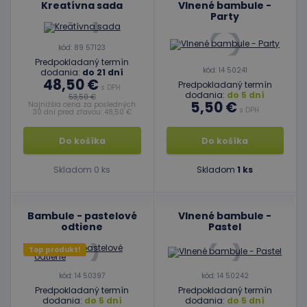
Kreatívna sada
Vlnené bambule -
Party
kód: 89 57123
Predpokladaný termín
kód: 14 50241
dodania:
do 21 dní
48,50 €
Predpokladaný termín
s DPH
dodania:
do 5 dní
53,50 €
5,50 €
Najnižšia cena za posledných
s DPH
30 dní pred zľavou: 48,50 €
Do košíka
Do košíka
Skladom 0 ks
Skladom
1 ks
Bambule - pastelové
Vlnené bambule -
odtiene
Pastel
Top produkt!
kód: 14 50397
kód: 14 50242
Predpokladaný termín
Predpokladaný termín
dodania:
do 5 dní
dodania:
do 5 dní