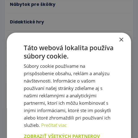
Nábytok pre škôlky
Didaktické hry
×
Hračky - Tematika
Táto webová lokalita používa
súbory cookie.
Hudobné nástroje
Súbory cookie používame na
prispôsobenie obsahu, reklám a analýzu
Výtvarné pomôcky - Kreativita
návštevnosti. Informácie o vašom
používaní našej stránky zdieľame aj s
Tabule
našimi reklamnými a analytickými
partnermi, ktorí ich môžu kombinovať s
Sušičky výkresov a skrinky
inými informáciami, ktoré ste im poskytli
alebo ktoré zhromaždili pri používaní ich
Maliarske stojany
služieb.
Prečítať viac
Potreby na Maľovanie
ZOBRAZIŤ VŠETKÝCH PARTNEROV