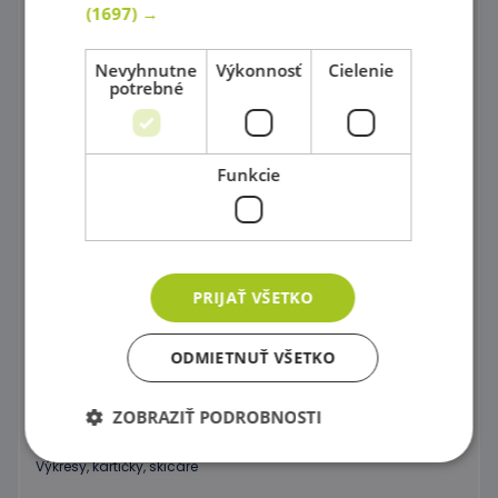
(1697) →
Písacie potreby, Farbičky, Fixy
Modelovanie
Nevyhnutne
Výkonnosť
Cielenie
potrebné
Nožnice a dierkovače
Papiere
Funkcie
Vysekávané tvary
Modely s fantáziou
Prekresľovacie podložky
PRIJAŤ VŠETKO
Šablóny rozličných tvarov
ODMIETNUŤ VŠETKO
Kancelárske potreby
ZOBRAZIŤ PODROBNOSTI
Pečiatkovanie
Výkresy, kartičky, skicáre