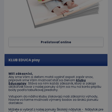
stránkam
limit
www.educaplay.sk
1 mesiac
Tento s
cookie s
používa
obmedz
frekvenc
žiadostí
znižuje r
ohrome
servera 
nadmer
Prelistovať online
požiada
hideRightBanner
.www.educaplay.sk
2 hodiny
eshopcartid
.www.educaplay.sk
1 mesiac
KLUB EDUCA play
2 dni
Milí zákazníci,
Aby sme Vám a deťom mohli vyplniť aspoň zopár snov,
pripravili sme Vám možnosť stať sa členom
klubu
Educaplay
. Stáva sa ním každý zákazník, ktorý si zakúpi
akýkoľvek tovar z našej ponuky a tým sa mu na konto pripíšu
body podľa tabuľkovej predlohy.
Poskytovateľ
Uplynutie
Meno
Popis
/
Doména
platnosti
Vstupom do nášho klubu získavajú naši zákazníci výhody,
hlavne vo forme možnosti výmeny bodov za širokú ponuku
Poskytovateľ
/
Uplynutie
Meno
Popis
darčekov.
_ga
1 rok 1
Tento názov
Google LLC
Doména
platnosti
mesiac
súboru cookie je
.educaplay.sk
Môžete si vybrať z našej ponuky Školský nábytok - Nábytok pre
spojený s
_gcl_au
3 mesiace
Tento
Google LLC