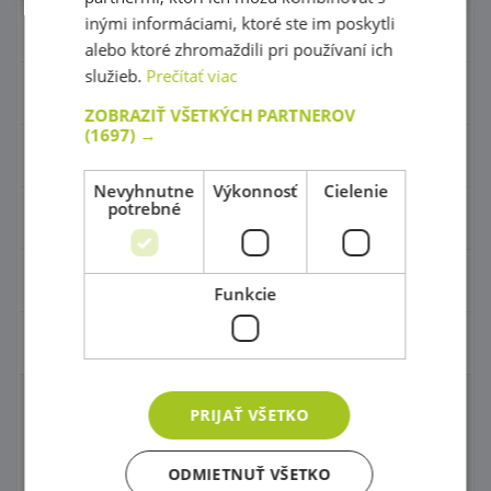
inými informáciami, ktoré ste im poskytli
Nábytok pre škôlky
alebo ktoré zhromaždili pri používaní ich
služieb.
Prečítať viac
Didaktické hry
ZOBRAZIŤ VŠETKÝCH PARTNEROV
(1697) →
Hračky - Tematika
Nevyhnutne
Výkonnosť
Cielenie
potrebné
Hudobné nástroje
Výtvarné pomôcky - Kreativita
Funkcie
Pohybové a športové potreby
PRIJAŤ VŠETKO
Molitany a rehabilitácia
Molitanové hojdačky a bazény
ODMIETNUŤ VŠETKO