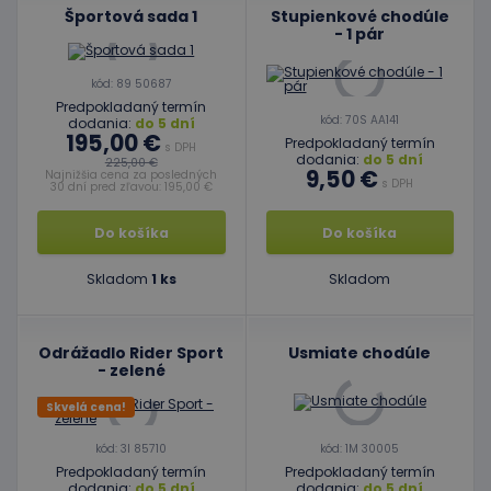
Športová sada 1
Stupienkové chodúle
- 1 pár
kód: 89 50687
Predpokladaný termín
kód: 70S AA141
dodania:
do 5 dní
195,00 €
Predpokladaný termín
s DPH
dodania:
do 5 dní
225,00 €
9,50 €
Najnižšia cena za posledných
s DPH
30 dní pred zľavou: 195,00 €
Do košíka
Do košíka
Skladom
1 ks
Skladom
Odrážadlo Rider Sport
Usmiate chodúle
- zelené
Skvelá cena!
kód: 3I 85710
kód: 1M 30005
Predpokladaný termín
Predpokladaný termín
dodania:
do 5 dní
dodania:
do 5 dní