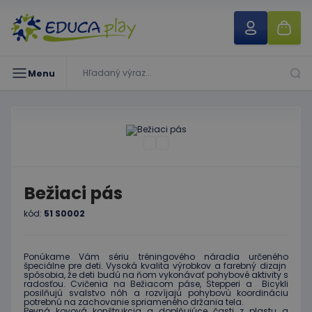
Menu
Bežiaci pás
kód:
51 S0002
Ponúkame Vám sériu tréningového náradia určeného
špeciálne pre deti. Vysoká kvalita výrobkov a farebný dizajn
spôsobia, že deti budú na ňom vykonávať pohybové aktivity s
radosťou. Cvičenia na Bežiacom páse, Stepperi a Bicykli
posilňujú svalstvo nôh a rozvíjajú pohybovú koordináciu
potrebnú na zachovanie spriameného držania tela.
Pevná kovová konštrukcia a doplňujúce časti z plastu a