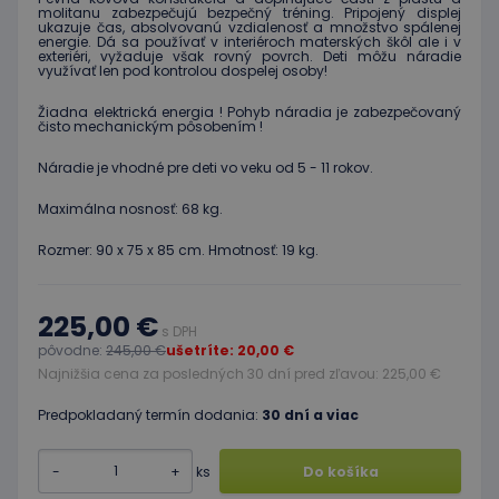
molitanu zabezpečujú bezpečný tréning. Pripojený displej
ukazuje čas, absolvovanú vzdialenosť a množstvo spálenej
energie. Dá sa používať v interiéroch materských škôl ale i v
exteriéri, vyžaduje však rovný povrch. Deti môžu náradie
využívať len pod kontrolou dospelej osoby!
Žiadna elektrická energia ! Pohyb náradia je zabezpečovaný
čisto mechanickým pôsobením !
Náradie je vhodné pre deti vo veku od 5 - 11 rokov.
Maximálna nosnosť: 68 kg.
Rozmer: 90 x 75 x 85 cm. Hmotnosť: 19 kg.
225,00 €
s DPH
pôvodne:
245,00 €
ušetríte: 20,00 €
Najnižšia cena za posledných 30 dní pred zľavou: 225,00 €
Predpokladaný termín dodania:
30 dní a viac
-
+
ks
Do košíka