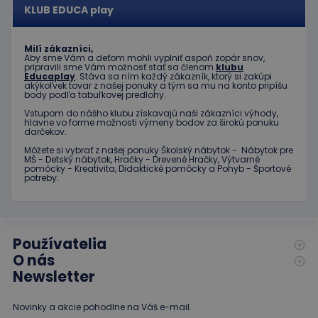
KLUB EDUCA play
Poskytovateľ
Uplynutie
Meno
Popis
/
Doména
platnosti
Poskytovateľ
/
Uplynutie
Milí zákazníci,
Meno
Popis
_ga
1 rok 1
Tento názov
Google LLC
Doména
platnosti
Aby sme Vám a deťom mohli vyplniť aspoň zopár snov,
mesiac
súboru cookie je
.educaplay.sk
pripravili sme Vám možnosť stať sa členom
klubu
spojený s
Educaplay
. Stáva sa ním každý zákazník, ktorý si zakúpi
_gcl_au
3 mesiace
Tento
Google LLC
Google
akýkoľvek tovar z našej ponuky a tým sa mu na konto pripíšu
1 deň
súbor
.educaplay.sk
Universal
body podľa tabuľkovej predlohy.
cookie
Analytics - čo je
nastavuje
Vstupom do nášho klubu získavajú naši zákazníci výhody,
významná
spoločnosť
hlavne vo forme možnosti výmeny bodov za širokú ponuku
aktualizácia
Doubleclick
darčekov.
bežnejšie
a vykonáva
používanej
informácie
Môžete si vybrať z našej ponuky Školský nábytok - Nábytok pre
analytickej
o tom, ako
MŠ - Detský nábytok, Hračky - Drevené Hračky, Výtvarné
služby
koncový
pomôcky - Kreativita, Didaktické pomôcky a Pohyb - Športové
spoločnosti
používateľ
potreby.
Google. Tento
používa
súbor cookie sa
webovú
používa na
stránku, a o
odlíšenie
akejkoľvek
jedinečných
reklame,
používateľov
ktorú
Používatelia
priradením
mohol
náhodne
koncový
O nás
vygenerovaného
používateľ
Newsletter
čísla ako
vidieť pred
identifikátora
návštevou
klienta. Je
uvedenej
zahrnutá v
webovej
Novinky a akcie pohodlne na Váš e-mail.
každej
stránky.