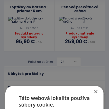
Loptičky do bazéna -
Penová prekážková
priemer 6 cm
dráha
kód: 79 60500
kód: 50 A0743
Produkt natrvalo
Produkt natrvalo
vyradený
vyradený
95,90 €
259,00 €
s DPH
s DPH
Počet na stránke
Nábytok pre škôlky
Didaktické hry
×
Táto webová lokalita používa
Hračky - Tematika
súbory cookie.