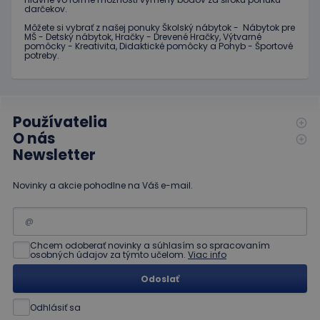
hideRightBanner
.www.educaplay.sk
2 hodiny
darčekov.
eshopcartid
.www.educaplay.sk
1 mesiac
Môžete si vybrať z našej ponuky Školský nábytok - Nábytok pre
2 dni
MŠ - Detský nábytok, Hračky - Drevené Hračky, Výtvarné
pomôcky - Kreativita, Didaktické pomôcky a Pohyb - Športové
potreby.
Používatelia
Poskytovateľ
Uplynutie
Meno
Popis
/
Doména
platnosti
O nás
Poskytovateľ
/
Uplynutie
Meno
Popis
Newsletter
_ga
1 rok 1
Tento názov
Google LLC
Doména
platnosti
mesiac
súboru cookie je
.educaplay.sk
spojený s
_gcl_au
3 mesiace
Tento
Google LLC
Google
Novinky a akcie pohodlne na Váš e-mail.
1 deň
súbor
.educaplay.sk
Universal
cookie
Analytics - čo je
nastavuje
významná
spoločnosť
aktualizácia
Doubleclick
bežnejšie
a vykonáva
používanej
Chcem odoberať novinky a súhlasím so spracovaním
informácie
analytickej
osobných údajov za týmto učelom.
Viac info
o tom, ako
služby
koncový
spoločnosti
používateľ
Odoslať
Google. Tento
používa
súbor cookie sa
webovú
používa na
stránku, a o
Odhlásiť sa
odlíšenie
akejkoľvek