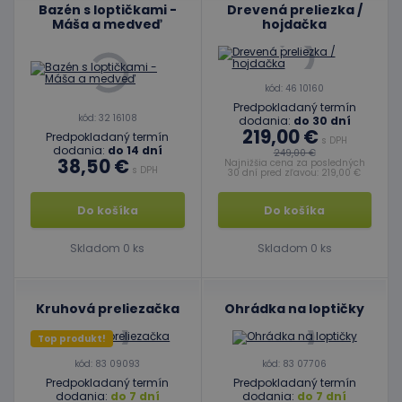
Bazén s loptičkami -
Drevená preliezka /
Máša a medveď
hojdačka
kód: 46 10160
Predpokladaný termín
kód: 32 16108
dodania:
do 30 dní
219,00 €
Predpokladaný termín
s DPH
dodania:
do 14 dní
249,00 €
38,50 €
Najnižšia cena za posledných
s DPH
30 dní pred zľavou: 219,00 €
Do košíka
Do košíka
Skladom 0 ks
Skladom 0 ks
Kruhová preliezačka
Ohrádka na loptičky
Top produkt!
kód: 83 09093
kód: 83 07706
Predpokladaný termín
Predpokladaný termín
dodania:
do 7 dní
dodania:
do 7 dní