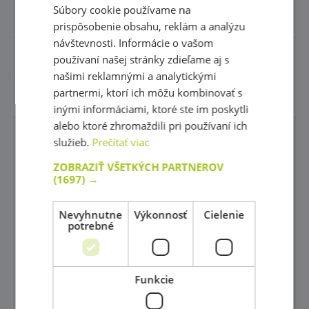
Súbory cookie používame na
Hudobné nástroje
prispôsobenie obsahu, reklám a analýzu
návštevnosti. Informácie o vašom
Výtvarné pomôcky - Kreativita
používaní našej stránky zdieľame aj s
našimi reklamnými a analytickými
partnermi, ktorí ich môžu kombinovať s
Pohybové a športové potreby
inými informáciami, ktoré ste im poskytli
alebo ktoré zhromaždili pri používaní ich
služieb.
Prečítať viac
Molitany a rehabilitácia
ZOBRAZIŤ VŠETKÝCH PARTNEROV
Molitanové hojdačky a bazény
(1697) →
Preliezky a Ohrádky do interiéru
Nevyhnutne
Výkonnosť
Cielenie
Precvičovanie rovnováhy
potrebné
Gymnastika
Funkcie
Gymnastické kužele, tyče a kruhy
Neustále v pohybe