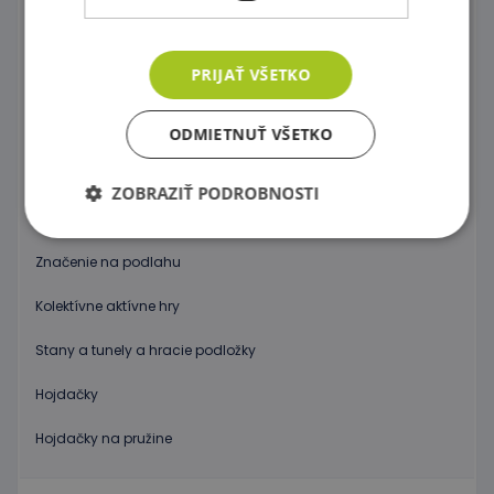
Gymnastické lopty
PRIJAŤ VŠETKO
Nafukovacie koníky
Lopty a loptičky
ODMIETNUŤ VŠETKO
Podsedáky a podložky na cvičenie
ZOBRAZIŤ PODROBNOSTI
Hádzanie a chytanie
Značenie na podlahu
Nevyhnutne potrebné
Výkonnosť
Kolektívne aktívne hry
Cielenie
Funkcie
Stany a tunely a hracie podložky
Nevyhnutne potrebné súbory cookie umožňujú
základné funkcie webovej lokality, ako prihlásenie
používateľa a správa účtu. Webová lokalita sa nedá
Hojdačky
správne používať bez nevyhnutne potrebných
súborov cookie.
Hojdačky na pružine
Poskytovateľ
/
Uplynutie
Meno
Popis
Doména
platnosti