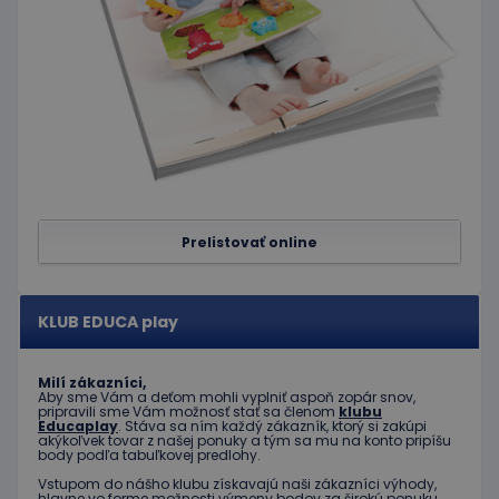
relácií
používat
Spravidl
o náho
vygener
číslo, s
jeho pou
môže by
špecific
daný we
dobrým
príklado
udržani
prihlás
stavu
Prelistovať online
používa
medzi
stránkam
limit
www.educaplay.sk
1 mesiac
Tento s
KLUB EDUCA play
cookie s
používa
obmedz
frekvenc
Milí zákazníci,
žiadostí
Aby sme Vám a deťom mohli vyplniť aspoň zopár snov,
znižuje r
pripravili sme Vám možnosť stať sa členom
klubu
ohrome
Educaplay
. Stáva sa ním každý zákazník, ktorý si zakúpi
servera 
akýkoľvek tovar z našej ponuky a tým sa mu na konto pripíšu
nadmer
body podľa tabuľkovej predlohy.
požiada
Vstupom do nášho klubu získavajú naši zákazníci výhody,
hlavne vo forme možnosti výmeny bodov za širokú ponuku