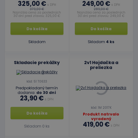
325,00 €
249,00 €
s DPH
s DPH
379,00 €
289,00 €
Najnižšia cena za posledných
Najnižšia cena za posledných
30 dní pred zľavou: 325,00 €
30 dní pred zľavou: 249,00 €
Do košíka
Do košíka
Skladom
Skladom
4 ks
Skladacie prekážky
2v1 Hojdačka a
preliezka
kód: 51 T0633
Predpokladaný termín
dodania:
do 30 dní
23,90 €
s DPH
kód: 1M 2017K
Do košíka
Produkt natrvalo
vyradený
419,00 €
s DPH
Skladom 0 ks