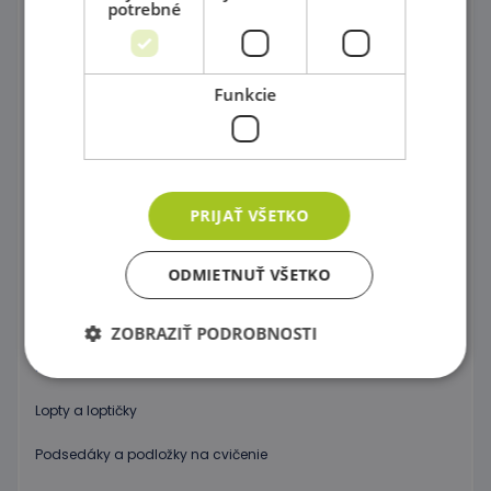
potrebné
Molitany a rehabilitácia
Molitanové hojdačky a bazény
Funkcie
Preliezky a Ohrádky do interiéru
Precvičovanie rovnováhy
Gymnastika
PRIJAŤ VŠETKO
Gymnastické kužele, tyče a kruhy
ODMIETNUŤ VŠETKO
Neustále v pohybe
Gymnastické lopty
ZOBRAZIŤ PODROBNOSTI
Nafukovacie koníky
Lopty a loptičky
Nevyhnutne potrebné
Výkonnosť
Cielenie
Funkcie
Podsedáky a podložky na cvičenie