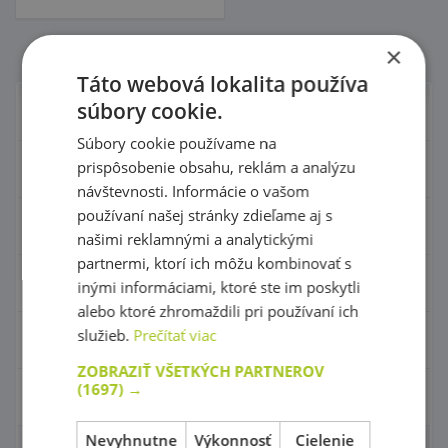
×
Počet na stránke
Táto webová lokalita používa
súbory cookie.
Nábytok pre škôlky
Súbory cookie používame na
prispôsobenie obsahu, reklám a analýzu
Didaktické hry
návštevnosti. Informácie o vašom
používaní našej stránky zdieľame aj s
Hračky - Tematika
našimi reklamnými a analytickými
partnermi, ktorí ich môžu kombinovať s
Hudobné nástroje
inými informáciami, ktoré ste im poskytli
alebo ktoré zhromaždili pri používaní ich
služieb.
Prečítať viac
Výtvarné pomôcky - Kreativita
ZOBRAZIŤ VŠETKÝCH PARTNEROV
(1697) →
Pohybové a športové potreby
Nevyhnutne
Výkonnosť
Cielenie