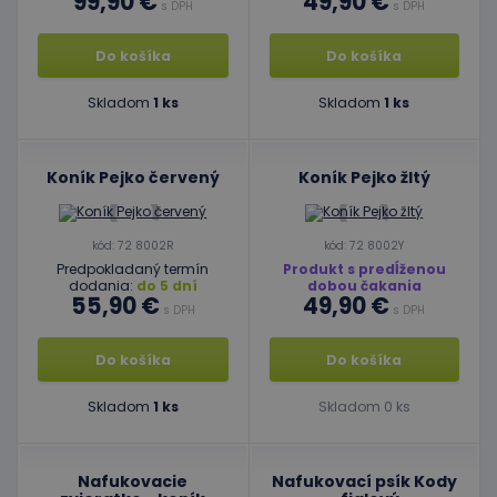
99,90 €
49,90 €
s DPH
s DPH
Do košíka
Do košíka
Skladom
1 ks
Skladom
1 ks
Koník Pejko červený
Koník Pejko žltý
kód: 72 8002R
kód: 72 8002Y
Predpokladaný termín
Produkt s predĺženou
dodania:
do 5 dní
dobou čakania
55,90 €
49,90 €
s DPH
s DPH
Do košíka
Do košíka
Skladom
1 ks
Skladom 0 ks
Nafukovacie
Nafukovací psík Kody