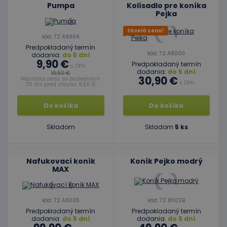
Pumpa
Kolísadlo pre koníka
Pejka
Skvelá cena!
kód: 72 A9904
Predpokladaný termín
kód: 72 A8000
dodania:
do 5 dní
9,90 €
Predpokladaný termín
s DPH
dodania:
do 5 dní
10,50 €
30,90 €
Najnižšia cena za posledných
s DPH
30 dní pred zľavou: 9,50 €
Do košíka
Do košíka
Skladom
Skladom
5 ks
Nafukovací koník
Koník Pejko modrý
MAX
kód: 72 A8005
kód: 72 8002B
Predpokladaný termín
Predpokladaný termín
dodania:
do 5 dní
dodania:
do 5 dní