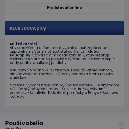
obmedz
frekvenc
Prelistovať online
žiadostí
znižuje r
ohrome
servera 
nadmer
KLUB EDUCA play
požiada
hideRightBanner
.www.educaplay.sk
2 hodiny
Milí zákazníci,
eshopcartid
.www.educaplay.sk
1 mesiac
Aby sme Vám a deťom mohli vyplniť aspoň zopár snov,
2 dni
pripravili sme Vám možnosť stať sa členom
klubu
Educaplay
. Stáva sa ním každý zákazník, ktorý si zakúpi
akýkoľvek tovar z našej ponuky a tým sa mu na konto pripíšu
body podľa tabuľkovej predlohy.
Vstupom do nášho klubu získavajú naši zákazníci výhody,
hlavne vo forme možnosti výmeny bodov za širokú ponuku
darčekov.
Môžete si vybrať z našej ponuky Školský nábytok - Nábytok pre
Poskytovateľ
Uplynutie
Meno
Popis
MŠ - Detský nábytok, Hračky - Drevené Hračky, Výtvarné
/
Doména
platnosti
pomôcky - Kreativita, Didaktické pomôcky a Pohyb - Športové
Poskytovateľ
/
Uplynutie
potreby.
Meno
Popis
_ga
1 rok 1
Tento názov
Google LLC
Doména
platnosti
mesiac
súboru cookie je
.educaplay.sk
spojený s
_gcl_au
3 mesiace
Tento
Google LLC
Google
1 deň
súbor
.educaplay.sk
Universal
cookie
Analytics - čo je
nastavuje
Používatelia
významná
spoločnosť
aktualizácia
Doubleclick