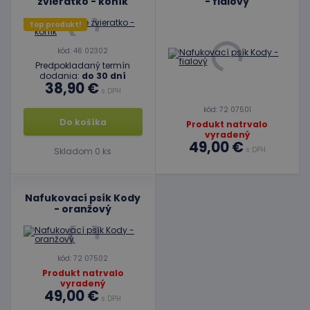
zvieratko - koník
- fialový
Top produkt!
kód: 46 02302
Predpokladaný termín
dodania:
do 30 dní
38,90 €
s DPH
kód: 72 07501
Do košíka
Produkt natrvalo
vyradený
49,00 €
s DPH
Skladom 0 ks
Nafukovací psík Kody
- oranžový
kód: 72 07502
Produkt natrvalo
vyradený
49,00 €
s DPH