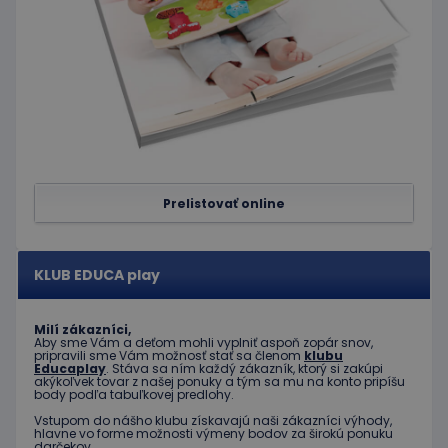
DoubleClick
kampaniach pre
(ktorú
analytické
vlastní
prehľady
spoločnosť
webových
Google) s
stránok.
cieľom
zistiť, či
_ga_JJ046LYKNG
.educaplay.sk
1 rok 1
Tento súbor
prehliadač
mesiac
cookie používa
návštevníka
služba Google
webu
Analytics na
podporuje
zachovanie
súbory
stavu relácie.
cookie.
IDE
1 rok
Tento
Google LLC
Prelistovať online
súbor
.doubleclick.net
cookie
nastavuje
spoločnosť
Doubleclick
KLUB EDUCA play
a vykonáva
informácie
o tom, ako
koncový
Milí zákazníci,
používateľ
Aby sme Vám a deťom mohli vyplniť aspoň zopár snov,
používa
pripravili sme Vám možnosť stať sa členom
klubu
webovú
Educaplay
. Stáva sa ním každý zákazník, ktorý si zakúpi
stránku, a o
akýkoľvek tovar z našej ponuky a tým sa mu na konto pripíšu
body podľa tabuľkovej predlohy.
akejkoľvek
reklame,
Vstupom do nášho klubu získavajú naši zákazníci výhody,
ktorú
hlavne vo forme možnosti výmeny bodov za širokú ponuku
mohol
darčekov.