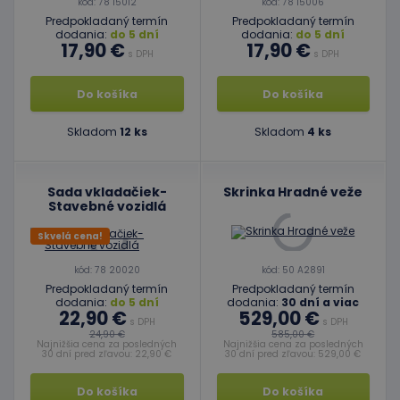
kód: 78 15012
kód: 78 15006
Predpokladaný termín
Predpokladaný termín
dodania:
do 5 dní
dodania:
do 5 dní
17,90 €
17,90 €
s DPH
s DPH
Do košíka
Do košíka
Skladom
12 ks
Skladom
4 ks
Sada vkladačiek-
Skrinka Hradné veže
Stavebné vozidlá
Skvelá cena!
kód: 78 20020
kód: 50 A2891
Predpokladaný termín
Predpokladaný termín
dodania:
do 5 dní
dodania:
30 dní a viac
22,90 €
529,00 €
s DPH
s DPH
24,90 €
585,00 €
Najnižšia cena za posledných
Najnižšia cena za posledných
30 dní pred zľavou: 22,90 €
30 dní pred zľavou: 529,00 €
Do košíka
Do košíka