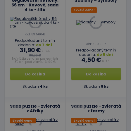
Regulovateľné nohy,
Šablóny – Symboly
56 cm - Kovové, sada
4 ks - žlté
Skvelá cena!
kód: 83 5604L
Predpokladaný termín
kód: 50 A0917
dodania:
do 7 dní
31,90 €
Predpokladaný termín
s DPH
dodania:
do 5 dní
36,90 €
4,50 €
Najnižšia cena za posledných
s DPH
30 dní pred zľavou: 31,90 €
Do košíka
Do košíka
Skladom
4 ks
Skladom
8 ks
Sada puzzle - zvieratá
Sada puzzle - zvieratá
z Afriky
z farmy
Skvelá cena!
Skvelá cena!