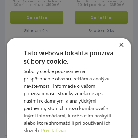
Najnižšia cena za posledných
Najnižšia cena za posledných
30 dní pred zľavou: 319,00 €
30 dní pred zľavou: 365,00 €
Do košíka
Do košíka
Skladom 0 ks
Skladom 0 ks
×
Skrinka Slon
Skrinka stredná 1
Táto webová lokalita používa
súbory cookie.
Súbory cookie používame na
kód: 50 A2813
kód: 50 P3361
Predpokladaný termín
Predpokladaný termín
prispôsobenie obsahu, reklám a analýzu
dodania:
do 30 dní
dodania:
do 30 dní
návštevnosti. Informácie o vašom
459,00 €
369,00 €
s DPH
s DPH
používaní našej stránky zdieľame aj s
490,00 €
395,00 €
Najnižšia cena za posledných
Najnižšia cena za posledných
30 dní pred zľavou: 459,00 €
30 dní pred zľavou: 369,00 €
našimi reklamnými a analytickými
partnermi, ktorí ich môžu kombinovať s
Do košíka
Do košíka
inými informáciami, ktoré ste im poskytli
alebo ktoré zhromaždili pri používaní ich
Skladom 0 ks
Skladom 0 ks
služieb.
Prečítať viac