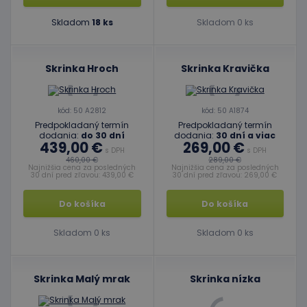
Skladom
18 ks
Skladom 0 ks
Skrinka Hroch
Skrinka Kravička
kód: 50 A2812
kód: 50 A1874
Predpokladaný termín
Predpokladaný termín
dodania:
do 30 dní
dodania:
30 dní a viac
439,00 €
269,00 €
s DPH
s DPH
460,00 €
289,00 €
Najnižšia cena za posledných
Najnižšia cena za posledných
30 dní pred zľavou: 439,00 €
30 dní pred zľavou: 269,00 €
Do košíka
Do košíka
Skladom 0 ks
Skladom 0 ks
Skrinka Malý mrak
Skrinka nízka