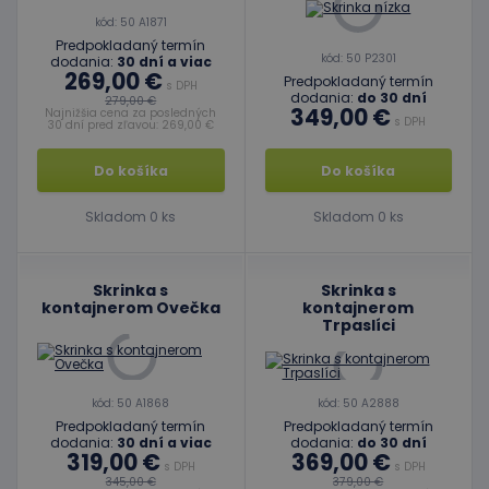
kód: 50 A1871
Predpokladaný termín
kód: 50 P2301
dodania:
30 dní a viac
269,00 €
Predpokladaný termín
s DPH
dodania:
do 30 dní
279,00 €
349,00 €
Najnižšia cena za posledných
s DPH
30 dní pred zľavou: 269,00 €
Do košíka
Do košíka
Skladom 0 ks
Skladom 0 ks
Skrinka s
Skrinka s
kontajnerom Ovečka
kontajnerom
Trpaslíci
kód: 50 A1868
kód: 50 A2888
Predpokladaný termín
Predpokladaný termín
dodania:
30 dní a viac
dodania:
do 30 dní
319,00 €
369,00 €
s DPH
s DPH
345,00 €
379,00 €