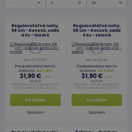
Regulovateľné nohy,
Regulovateľné nohy,
56 cm - Kovové, sada
56 cm - Kovové, sada
4 ks - modré
4 ks - zelená
kód: 83 5604M
kód: 83 5604Z
Predpokladaný termín
Predpokladaný termín
dodania:
do 7 dní
dodania:
do 7 dní
31,90 €
31,90 €
s DPH
s DPH
36,90 €
36,90 €
Najnižšia cena za posledných
Najnižšia cena za posledných
30 dní pred zľavou: 31,90 €
30 dní pred zľavou: 31,90 €
Do košíka
Do košíka
Skladom
Skladom