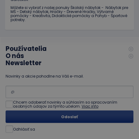
koncový
používateľ
Môžete si vybrať z našej ponuky Školský nábytok - Nábytok pre
vidieť pred
MŠ - Detský nábytok, Hračky - Drevené Hračky, Výtvarné
návštevou
pomôcky - Kreativita, Didaktické pomôcky a Pohyb - Športové
uvedenej
potreby.
webovej
stránky.
Používatelia
O nás
Newsletter
Novinky a akcie pohodlne na Váš e-mail.
Chcem odoberať novinky a súhlasím so spracovaním
osobných údajov za týmto učelom.
Viac info
Odoslať
Odhlásiť sa