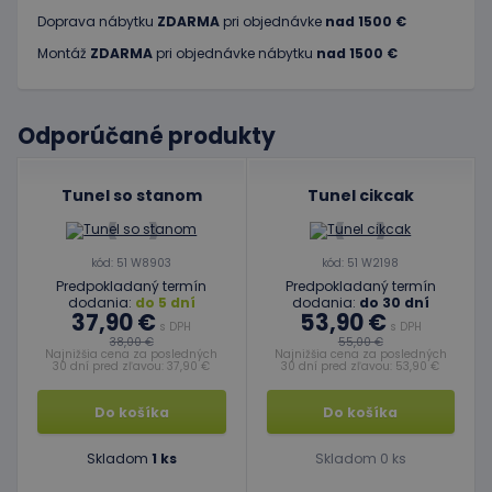
Doprava nábytku
ZDARMA
pri objednávke
nad 1500 €
Montáž
ZDARMA
pri objednávke nábytku
nad 1500 €
Odporúčané produkty
Tunel so stanom
Tunel cikcak
kód: 51 W8903
kód: 51 W2198
Predpokladaný termín
Predpokladaný termín
dodania:
do 5 dní
dodania:
do 30 dní
37,90 €
53,90 €
s DPH
s DPH
38,00 €
55,00 €
Najnižšia cena za posledných
Najnižšia cena za posledných
30 dní pred zľavou: 37,90 €
30 dní pred zľavou: 53,90 €
Do košíka
Do košíka
Skladom
1 ks
Skladom 0 ks