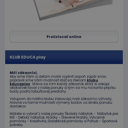
limit
www.educaplay.sk
1 mesiac
Tento s
cookie s
používa
obmedz
frekvenc
žiadostí
znižuje r
ohrome
servera 
Prelistovať online
nadmer
požiada
hideRightBanner
.www.educaplay.sk
2 hodiny
KLUB EDUCA play
eshopcartid
.www.educaplay.sk
1 mesiac
2 dni
Milí zákazníci,
Aby sme Vám a deťom mohli vyplniť aspoň zopár snov,
pripravili sme Vám možnosť stať sa členom
klubu
Educaplay
. Stáva sa ním každý zákazník, ktorý si zakúpi
akýkoľvek tovar z našej ponuky a tým sa mu na konto pripíšu
body podľa tabuľkovej predlohy.
Vstupom do nášho klubu získavajú naši zákazníci výhody,
Poskytovateľ
Uplynutie
Meno
Popis
hlavne vo forme možnosti výmeny bodov za širokú ponuku
/
Doména
platnosti
darčekov.
Poskytovateľ
/
Uplynutie
Meno
Popis
_ga
1 rok 1
Tento názov
Google LLC
Doména
platnosti
Môžete si vybrať z našej ponuky Školský nábytok - Nábytok pre
mesiac
súboru cookie je
.educaplay.sk
MŠ - Detský nábytok, Hračky - Drevené Hračky, Výtvarné
spojený s
pomôcky - Kreativita, Didaktické pomôcky a Pohyb - Športové
_gcl_au
3 mesiace
Tento
Google LLC
Google
potreby.
1 deň
súbor
.educaplay.sk