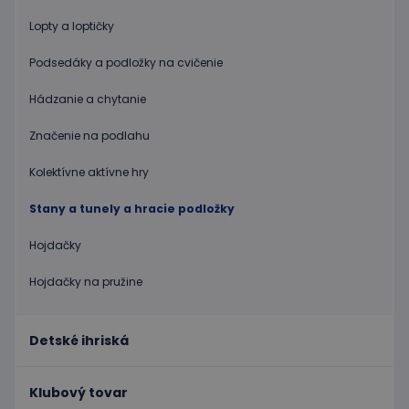
Cielenie
Funkcie
Lopty a loptičky
Nevyhnutne potrebné súbory cookie umožňujú
Podsedáky a podložky na cvičenie
základné funkcie webovej lokality, ako prihlásenie
používateľa a správa účtu. Webová lokalita sa nedá
správne používať bez nevyhnutne potrebných
Hádzanie a chytanie
súborov cookie.
Značenie na podlahu
Poskytovateľ
/
Uplynutie
Meno
Popis
Doména
platnosti
Kolektívne aktívne hry
CookieScriptConsent
1 mesiac
Tento s
CookieScript
2 dni
cookie
www.educaplay.sk
používa
Stany a tunely a hracie podložky
služba
Cookie-
Script.c
Hojdačky
zapamät
predvol
súhlasu
Hojdačky na pružine
súbormi
cookie
návštev
Je
Detské ihriská
nevyhnu
aby ban
cookies
Cookie-
Klubový tovar
Script.c
fungova