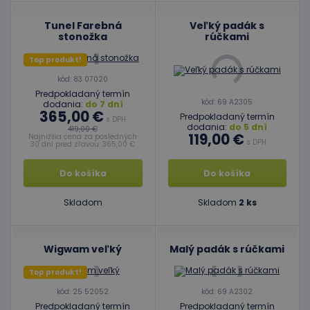
Tunel Farebná
Veľký padák s
stonožka
rúčkami
Top produkt!
kód: 83 07020
Predpokladaný termín
kód: 69 A2305
dodania:
do 7 dní
365,00 €
Predpokladaný termín
s DPH
dodania:
do 5 dní
419,00 €
119,00 €
Najnižšia cena za posledných
s DPH
30 dní pred zľavou: 365,00 €
Do košíka
Do košíka
Skladom
Skladom
2 ks
Wigwam veľký
Malý padák s rúčkami
Top produkt!
kód: 25 52052
kód: 69 A2302
Predpokladaný termín
Predpokladaný termín