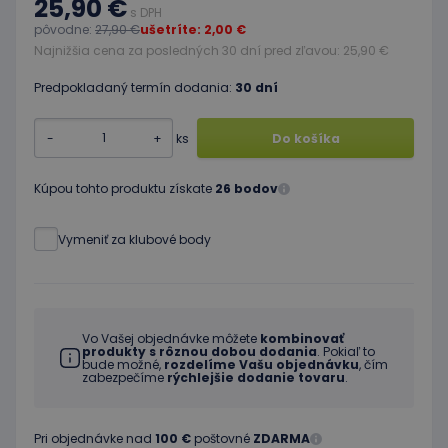
25,90 €
s DPH
pôvodne:
27,90 €
ušetríte: 2,00 €
Najnižšia cena za posledných 30 dní pred zľavou: 25,90 €
Predpokladaný termín dodania:
30 dní
-
+
ks
Do košíka
Kúpou tohto produktu získate
26 bodov
Vymeniť za klubové body
Vo Vašej objednávke môžete
kombinovať
produkty s rôznou dobou dodania
. Pokiaľ to
bude možné,
rozdelíme Vašu objednávku
, čím
zabezpečíme
rýchlejšie dodanie tovaru
.
Pri objednávke nad
100 €
poštovné
ZDARMA