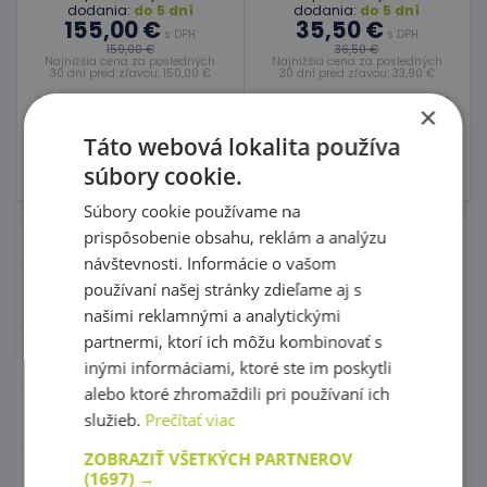
dodania:
do 5 dní
dodania:
do 5 dní
155,00 €
35,50 €
s DPH
s DPH
159,00 €
36,50 €
Najnižšia cena za posledných
Najnižšia cena za posledných
30 dní pred zľavou: 150,00 €
30 dní pred zľavou: 33,90 €
×
Do košíka
Do košíka
Táto webová lokalita používa
Skladom
3 ks
Skladom
súbory cookie.
Súbory cookie používame na
Nábytok pre škôlky
prispôsobenie obsahu, reklám a analýzu
návštevnosti. Informácie o vašom
používaní našej stránky zdieľame aj s
Didaktické hry
našimi reklamnými a analytickými
partnermi, ktorí ich môžu kombinovať s
Hračky - Tematika
inými informáciami, ktoré ste im poskytli
alebo ktoré zhromaždili pri používaní ich
Hudobné nástroje
služieb.
Prečítať viac
ZOBRAZIŤ VŠETKÝCH PARTNEROV
(1697) →
Výtvarné pomôcky - Kreativita