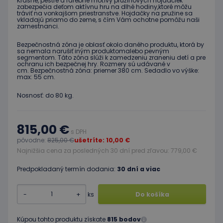
Krásne, pestré a farebné motívy pružinových hojdačiek
zabezpečia deťom aktívnu hru na dlhé hodiny,ktoré môžu
tráviť na vonkajšom priestranstve. Hojdačky na pružine sa
vkladajú priamo do zeme, s čím Vám ochotne pomôžu naši
zamestnanci.
Bezpečnostná zóna je oblasť okolo daného produktu, ktorá by
sa nemala narušiť iným produktomalebo pevným
segmentom. Táto zóna slúži k zamedzeniu zraneniu detí a pre
ochranu ich bezpečnej hry. Rozmery sú udávané v
cm. Bezpečnostná zóna: priemer 380 cm. Sedadlo vo výške:
max: 55 cm.
Nosnosť: do 80 kg.
815,00 €
s DPH
pôvodne:
825,00 €
ušetríte: 10,00 €
Najnižšia cena za posledných 30 dní pred zľavou: 779,00 €
Predpokladaný termín dodania:
30 dní a viac
-
+
ks
Do košíka
Kúpou tohto produktu získate
815 bodov