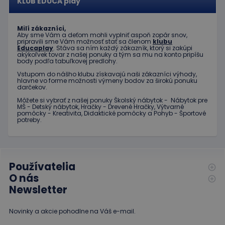
KLUB EDUCA play
Poskytovateľ
Uplynutie
Meno
Popis
/
Doména
platnosti
Milí zákazníci,
Poskytovateľ
/
Uplynutie
Meno
Popis
Aby sme Vám a deťom mohli vyplniť aspoň zopár snov,
_ga
1 rok 1
Tento názov
Google LLC
Doména
platnosti
pripravili sme Vám možnosť stať sa členom
klubu
mesiac
súboru cookie je
.educaplay.sk
Educaplay
. Stáva sa ním každý zákazník, ktorý si zakúpi
spojený s
_gcl_au
3 mesiace
Tento
Google LLC
akýkoľvek tovar z našej ponuky a tým sa mu na konto pripíšu
Google
1 deň
súbor
.educaplay.sk
body podľa tabuľkovej predlohy.
Universal
cookie
Analytics - čo je
nastavuje
Vstupom do nášho klubu získavajú naši zákazníci výhody,
významná
spoločnosť
hlavne vo forme možnosti výmeny bodov za širokú ponuku
aktualizácia
Doubleclick
darčekov.
bežnejšie
a vykonáva
používanej
Môžete si vybrať z našej ponuky Školský nábytok - Nábytok pre
informácie
analytickej
MŠ - Detský nábytok, Hračky - Drevené Hračky, Výtvarné
o tom, ako
služby
pomôcky - Kreativita, Didaktické pomôcky a Pohyb - Športové
koncový
potreby.
spoločnosti
používateľ
Google. Tento
používa
súbor cookie sa
webovú
používa na
stránku, a o
odlíšenie
akejkoľvek
jedinečných
reklame,
používateľov
Používatelia
ktorú
priradením
mohol
O nás
náhodne
koncový
vygenerovaného
používateľ
Newsletter
čísla ako
vidieť pred
identifikátora
návštevou
klienta. Je
uvedenej
Novinky a akcie pohodlne na Váš e-mail.
zahrnutá v
webovej
každej
stránky.