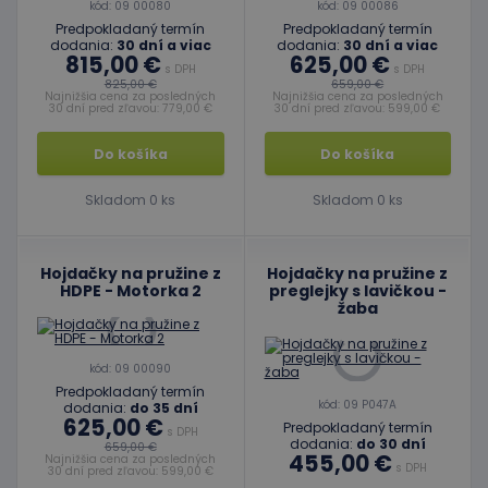
kód: 09 00080
kód: 09 00086
Predpokladaný termín
Predpokladaný termín
dodania:
30 dní a viac
dodania:
30 dní a viac
815,00 €
625,00 €
s DPH
s DPH
825,00 €
659,00 €
Najnižšia cena za posledných
Najnižšia cena za posledných
30 dní pred zľavou: 779,00 €
30 dní pred zľavou: 599,00 €
Do košíka
Do košíka
Skladom 0 ks
Skladom 0 ks
Hojdačky na pružine z
Hojdačky na pružine z
HDPE - Motorka 2
preglejky s lavičkou -
žaba
kód: 09 00090
Predpokladaný termín
kód: 09 P047A
dodania:
do 35 dní
625,00 €
Predpokladaný termín
s DPH
dodania:
do 30 dní
659,00 €
455,00 €
Najnižšia cena za posledných
s DPH
30 dní pred zľavou: 599,00 €