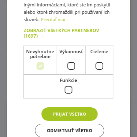
inými informáciami, ktoré ste im poskytli
Nábytok pre škôlky
alebo ktoré zhromaždili pri používaní ich
služieb.
Prečítať viac
Didaktické hry
ZOBRAZIŤ VŠETKÝCH PARTNEROV
(1697) →
Hračky - Tematika
Nevyhnutne
Výkonnosť
Cielenie
potrebné
Hudobné nástroje
Výtvarné pomôcky - Kreativita
Funkcie
Pohybové a športové potreby
Molitany a rehabilitácia
PRIJAŤ VŠETKO
Molitanové hojdačky a bazény
ODMIETNUŤ VŠETKO
Preliezky a Ohrádky do interiéru