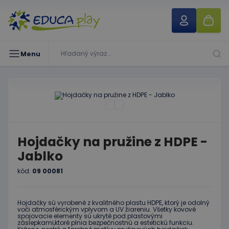
Menu
Hojdačky na pružine z HDPE -
Jablko
kód:
09 00081
Hojdačky sú vyrobené z kvalitného plastu HDPE, ktorý je odolný
voči atmosférickým vplyvom a UV žiareniu. Všetky kovové
spojovacie elementy sú ukryté pod plastovými
záslepkami,ktoré plnia bezpečnostnú a estetickú funkciu.