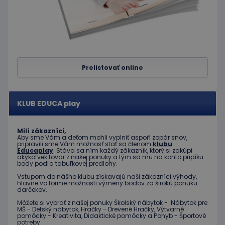
náhodne
koncový
vygenerovaného
používateľ
čísla ako
vidieť pred
identifikátora
návštevou
klienta. Je
uvedenej
zahrnutá v
webovej
každej
stránky.
požiadavke na
stránku na webe
test_cookie
15 minút
Tento
Google LLC
a slúži na
Prelistovať online
súbor
.doubleclick.net
výpočet údajov
cookie
o
nastavuje
návštevníkoch,
spoločnosť
reláciách a
DoubleClick
kampaniach pre
KLUB EDUCA play
(ktorú
analytické
vlastní
prehľady
spoločnosť
webových
Google) s
stránok.
Milí zákazníci,
cieľom
Aby sme Vám a deťom mohli vyplniť aspoň zopár snov,
zistiť, či
_ga_JJ046LYKNG
.educaplay.sk
1 rok 1
Tento súbor
pripravili sme Vám možnosť stať sa členom
klubu
prehliadač
Educaplay
. Stáva sa ním každý zákazník, ktorý si zakúpi
mesiac
cookie používa
návštevníka
akýkoľvek tovar z našej ponuky a tým sa mu na konto pripíšu
služba Google
webu
body podľa tabuľkovej predlohy.
Analytics na
podporuje
zachovanie
súbory
Vstupom do nášho klubu získavajú naši zákazníci výhody,
stavu relácie.
cookie.
hlavne vo forme možnosti výmeny bodov za širokú ponuku
darčekov.
IDE
1 rok
Tento
Google LLC
súbor
Môžete si vybrať z našej ponuky Školský nábytok - Nábytok pre
.doubleclick.net
MŠ - Detský nábytok, Hračky - Drevené Hračky, Výtvarné
cookie
pomôcky - Kreativita, Didaktické pomôcky a Pohyb - Športové
nastavuje
potreby.
spoločnosť