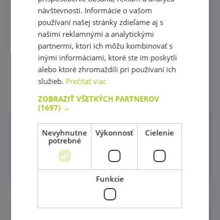
Zásuvky na písací
Zostava - Lokomotíva
stôl, so zámkom -
so štyrmi vagónikmi
návštevnosti. Informácie o vašom
ružové
používaní našej stránky zdieľame aj s
našimi reklamnými a analytickými
partnermi, ktorí ich môžu kombinovať s
kód: 50 Z0017
kód: 50 A0256
inými informáciami, ktoré ste im poskytli
Produkt natrvalo
Produkt natrvalo
alebo ktoré zhromaždili pri používaní ich
vyradený
vyradený
98,90 €
1 429,00 €
služieb.
Prečítať viac
s DPH
s DPH
105,00 €
1 465,00 €
Najnižšia cena za posledných
Najnižšia cena za posledných
ZOBRAZIŤ VŠETKÝCH PARTNEROV
30 dní pred zľavou: 98,90 €
30 dní pred zľavou: 1 400,00 €
(1697) →
Nevyhnutne
Výkonnosť
Cielenie
Počet na stránke
potrebné
1
...
60
Funkcie
Nábytok pre škôlky