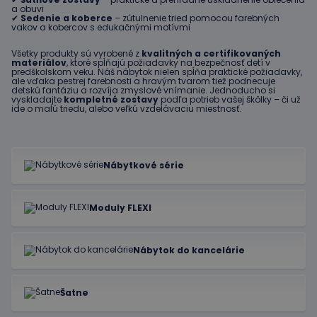
a obuvi
✔
Sedenie a koberce
– zútulnenie tried pomocou farebných
vakov a kobercov s edukačnými motívmi
Všetky produkty sú vyrobené z
kvalitných a certifikovaných
materiálov
, ktoré spĺňajú požiadavky na bezpečnosť detí v
predškolskom veku. Náš nábytok nielen spĺňa praktické požiadavky,
ale vďaka pestrej farebnosti a hravým tvarom tiež podnecuje
detskú fantáziu a rozvíja zmyslové vnímanie. Jednoducho si
vyskladajte
kompletné zostavy
podľa potrieb vašej škôlky – či už
ide o malú triedu, alebo veľkú vzdelávaciu miestnosť.
Nábytkové série
Moduly FLEXI
Nábytok do kancelárie
Šatne