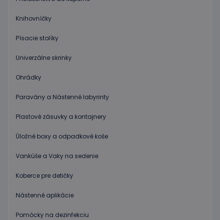
služba
Cookie-
Knihovníčky
Script.c
zapamät
predvol
Písacie stolíky
súhlasu
súbormi
cookie
Univerzálne skrinky
návštev
Je
nevyhnu
Ohrádky
aby ban
cookies
Cookie-
Paravány a Nástenné labyrinty
Script.c
fungova
Plastové zásuvky a kontajnery
správne
Google Privacy Policy
PHPSESSID
Cookies
Cookie
PHP.net
Úložné boxy a odpadkové koše
relácie
generov
www.educaplay.sk
aplikáci
založen
Vankúše a Vaky na sedenie
jazyku 
Toto je
univerz
Koberce pre detičky
identifi
používa
údržbu
Nástenné aplikácie
premen
relácií
používat
Pomôcky na dezinfekciu