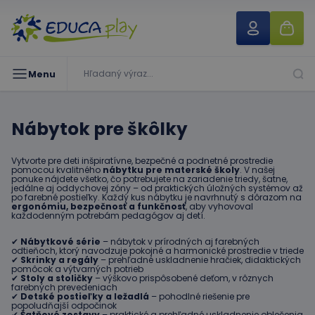
Menu
Nábytok pre škôlky
Vytvorte pre deti inšpiratívne, bezpečné a podnetné prostredie
pomocou kvalitného
nábytku pre materské školy
. V našej
ponuke nájdete všetko, čo potrebujete na zariadenie triedy, šatne,
jedálne aj oddychovej zóny – od praktických úložných systémov až
po farebné postieľky. Každý kus nábytku je navrhnutý s dôrazom na
ergonómiu, bezpečnosť a funkčnosť
, aby vyhovoval
každodenným potrebám pedagógov aj detí.
✔
Nábytkové série
– nábytok v prírodných aj farebných
odtieňoch, ktorý navodzuje pokojné a harmonické prostredie v triede
✔
Skrinky a regály
– prehľadné uskladnenie hračiek, didaktických
pomôcok a výtvarných potrieb
✔
Stoly a stoličky
– výškovo prispôsobené deťom, v rôznych
farebných prevedeniach
✔
Detské postieľky a ležadlá
– pohodlné riešenie pre
popoludňajší odpočinok
✔
Šatňové zostavy
– praktické a prehľadné uskladnenie oblečenia