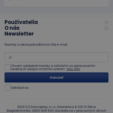
Doubleclick
a vykonáva
informácie
o tom, ako
koncový
používateľ
Používatelia
používa
O nás
webovú
stránku, a o
Newsletter
akejkoľvek
reklame,
ktorú
Novinky a akcie pohodlne na Váš e-mail.
mohol
koncový
používateľ
vidieť pred
návštevou
uvedenej
Chcem odoberať novinky a súhlasím so spracovaním
webovej
osobných údajov za týmto učelom.
Viac info
stránky.
Odoslať
Odhlásiť sa
2020 (c) Educaplay, s.r.o., Daxnerova 9, 010 01 Žilina
Bezplatná linka: 0800 606 500 dovoláte sa v pracovných dňoch