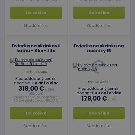
30 dní pred zľavou: 319,00 €
30 dní pred zľavou: 319,00 €
Cookie-
Script.c
zapamät
Do košíka
Do košíka
predvol
súhlasu
súbormi
Skladom 0 ks
Skladom 0 ks
cookie
návštev
Je
nevyhnu
aby ban
Dvierka na skrinkovú
Dvierka na skrinku na
cookies
šatňu - 8 ks - žlté
nočníky 15
Cookie-
Script.c
fungova
správne
Google Privacy Policy
kód: 50 A5014
PHPSESSID
Cookies
Cookie
PHP.net
Predpokladaný termín
relácie
generov
www.educaplay.sk
kód: 50 A3227
dodania:
30 dní a viac
aplikáci
319,00 €
založen
Predpokladaný termín
s DPH
jazyku 
dodania:
30 dní a viac
339,00 €
Toto je
179,00 €
Najnižšia cena za posledných
s DPH
univerz
30 dní pred zľavou: 319,00 €
identifi
používa
údržbu
Do košíka
Do košíka
premen
relácií
používat
Skladom 0 ks
Skladom 0 ks
Spravidl
o náho