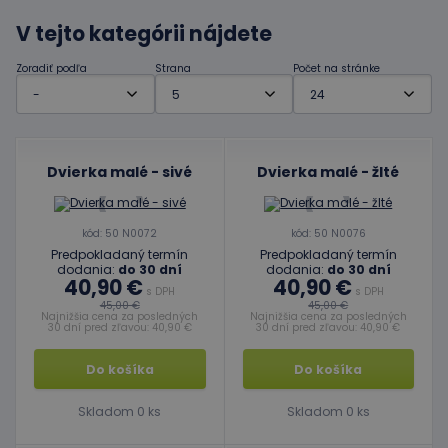
V tejto kategórii nájdete
Zoradiť podľa
Strana
Počet na stránke
Dvierka malé - sivé
Dvierka malé - žlté
kód: 50 N0072
kód: 50 N0076
Predpokladaný termín
Predpokladaný termín
dodania:
do 30 dní
dodania:
do 30 dní
40,90 €
40,90 €
s DPH
s DPH
45,00 €
45,00 €
Najnižšia cena za posledných
Najnižšia cena za posledných
30 dní pred zľavou: 40,90 €
30 dní pred zľavou: 40,90 €
Do košíka
Do košíka
Skladom 0 ks
Skladom 0 ks