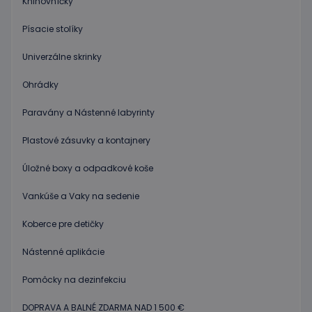
Knihovníčky
a vykonáva
informácie
o tom, ako
Písacie stolíky
koncový
používateľ
používa
Univerzálne skrinky
webovú
stránku, a o
akejkoľvek
Ohrádky
reklame,
ktorú
mohol
Paravány a Nástenné labyrinty
koncový
používateľ
Plastové zásuvky a kontajnery
vidieť pred
návštevou
uvedenej
Úložné boxy a odpadkové koše
webovej
stránky.
Vankúše a Vaky na sedenie
Koberce pre detičky
Nástenné aplikácie
Pomôcky na dezinfekciu
DOPRAVA A BALNÉ ZDARMA NAD 1 500 €