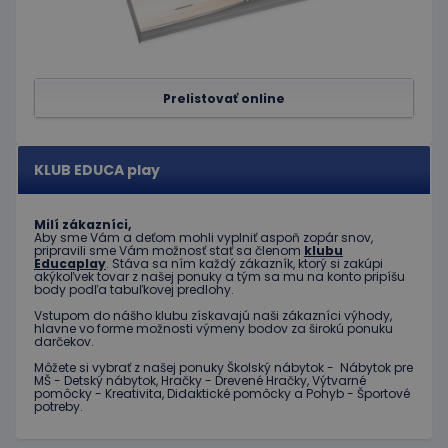
Prelistovať online
KLUB EDUCA play
Milí zákazníci,
Aby sme Vám a deťom mohli vyplniť aspoň zopár snov,
pripravili sme Vám možnosť stať sa členom
klubu
Educaplay
. Stáva sa ním každý zákazník, ktorý si zakúpi
akýkoľvek tovar z našej ponuky a tým sa mu na konto pripíšu
body podľa tabuľkovej predlohy.
Vstupom do nášho klubu získavajú naši zákazníci výhody,
hlavne vo forme možnosti výmeny bodov za širokú ponuku
darčekov.
Môžete si vybrať z našej ponuky Školský nábytok - Nábytok pre
MŠ - Detský nábytok, Hračky - Drevené Hračky, Výtvarné
pomôcky - Kreativita, Didaktické pomôcky a Pohyb - Športové
potreby.