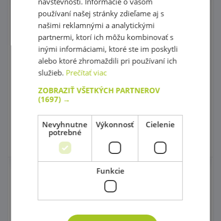
návštevnosti. Informácie o vašom
Dvierka na písací stôl,
Dvierka na šatňu Vita
používaní našej stránky zdieľame aj s
so zámkom - žlté
5 - modré
našimi reklamnými a analytickými
partnermi, ktorí ich môžu kombinovať s
inými informáciami, ktoré ste im poskytli
kód: 50 Z0076
kód: 50 A1732
alebo ktoré zhromaždili pri používaní ich
Predpokladaný termín
Predpokladaný termín
dodania:
do 30 dní
dodania:
do 30 dní
služieb.
Prečítať viac
39,90 €
159,00 €
s DPH
s DPH
41,00 €
169,00 €
ZOBRAZIŤ VŠETKÝCH PARTNEROV
Najnižšia cena za posledných
Najnižšia cena za posledných
(1697) →
30 dní pred zľavou: 39,90 €
30 dní pred zľavou: 159,00 €
Do košíka
Do košíka
Nevyhnutne
Výkonnosť
Cielenie
potrebné
Skladom 0 ks
Skladom 0 ks
Funkcie
Dvierka na skrinkovú
Dvierka na skrinkovú
šatňu - 8 ks - krémové
šatňu - 8 ks - modré
kód: 50 A5015
kód: 50 A5012