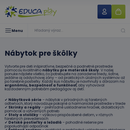
Menu
Nábytok pre škôlky
Vytvorte pre deti inšpiratívne, bezpečné a podnetné prostredie
pomocou kvalitného
nábytku pre materské školy
. V našej
ponuke nájdete všetko, čo potrebujete na zariadenie triedy, šatne,
jedálne aj oddychovej zóny – od praktických úložných systémov až
po farebné postieľky. Každý kus nábytku je navrhnutý s dôrazom na
ergonómiu, bezpečnosť a funkčnosť
, aby vyhovoval
každodenným potrebám pedagógov aj detí.
✔
Nábytkové série
– nábytok v prírodných aj farebných
odtieňoch, ktorý navodzuje pokojné a harmonické prostredie v triede
✔
Skrinky a regály
– prehľadné uskladnenie hračiek, didaktických
pomôcok a výtvarných potrieb
✔
Stoly a stoličky
– výškovo prispôsobené deťom, v rôznych
farebných prevedeniach
✔
Detské postieľky a ležadlá
– pohodlné riešenie pre
popoludňajší odpočinok
✔
Šatňové zostavy
– praktické a prehľadné uskladnenie oblečenia