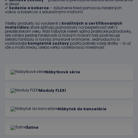
a obuvi
✔
Sedenie a koberce
– zútulnenie tried pomocou farebných
vakov a kobercov s edukačnými motívmi
Všetky produkty sú vyrobené z
kvalitných a certifikovaných
materiálov
, ktoré spĺňajú požiadavky na bezpečnosť detí v
predškolskom veku. Náš nábytok nielen spĺňa praktické požiadavky,
ale vďaka pestrej farebnosti a hravým tvarom tiež podnecuje
detskú fantáziu a rozvíja zmyslové vnímanie. Jednoducho si
vyskladajte
kompletné zostavy
podľa potrieb vašej škôlky – či už
ide o malú triedu, alebo veľkú vzdelávaciu miestnosť.
Nábytkové série
Moduly FLEXI
Nábytok do kancelárie
Šatne