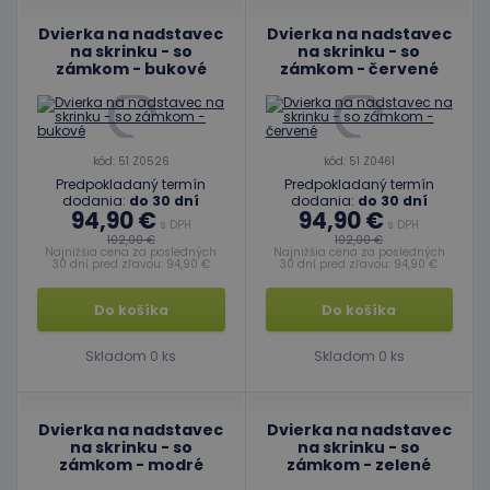
Dvierka na nadstavec
Dvierka na nadstavec
na skrinku - so
na skrinku - so
zámkom - bukové
zámkom - červené
kód: 51 Z0526
kód: 51 Z0461
Predpokladaný termín
Predpokladaný termín
dodania:
do 30 dní
dodania:
do 30 dní
94,90 €
94,90 €
s DPH
s DPH
102,00 €
102,00 €
Najnižšia cena za posledných
Najnižšia cena za posledných
30 dní pred zľavou: 94,90 €
30 dní pred zľavou: 94,90 €
Do košíka
Do košíka
Skladom 0 ks
Skladom 0 ks
Dvierka na nadstavec
Dvierka na nadstavec
na skrinku - so
na skrinku - so
zámkom - modré
zámkom - zelené