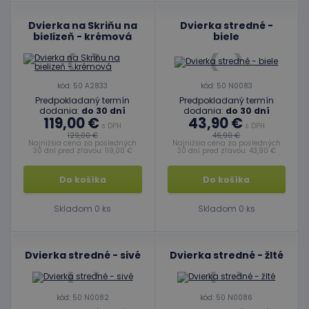
vygener
číslo, s
Dvierka na Skriňu na
Dvierka stredné -
jeho pou
bielizeň - krémová
biele
môže by
špecific
daný we
dobrým
príklado
udržani
kód: 50 A2833
kód: 50 N0083
prihlás
Predpokladaný termín
Predpokladaný termín
stavu
dodania:
do 30 dní
dodania:
do 30 dní
používa
119,00 €
43,90 €
medzi
s DPH
s DPH
stránkam
129,00 €
46,90 €
Najnižšia cena za posledných
Najnižšia cena za posledných
30 dní pred zľavou: 119,00 €
30 dní pred zľavou: 43,90 €
limit
www.educaplay.sk
1 mesiac
Tento s
cookie s
používa
Do košíka
Do košíka
obmedz
frekvenc
žiadostí
Skladom 0 ks
Skladom 0 ks
znižuje r
ohrome
servera 
nadmer
požiada
Dvierka stredné - sivé
Dvierka stredné - žlté
hideRightBanner
.www.educaplay.sk
2 hodiny
eshopcartid
.www.educaplay.sk
1 mesiac
kód: 50 N0082
kód: 50 N0086
2 dni