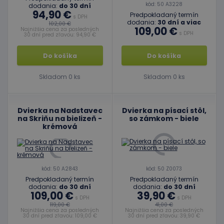
kód: 50 A3228
dodania:
do 30 dní
94,90 €
Predpokladaný termín
s DPH
dodania:
30 dní a viac
102,00 €
109,00 €
Najnižšia cena za posledných
s DPH
30 dní pred zľavou: 94,90 €
Do košíka
Do košíka
Skladom 0 ks
Skladom 0 ks
Dvierka na Nadstavec
Dvierka na písací stôl,
na Skriňu na bielizeň -
so zámkom - biele
krémová
kód: 50 A2843
kód: 50 Z0073
Predpokladaný termín
Predpokladaný termín
dodania:
do 30 dní
dodania:
do 30 dní
109,00 €
39,90 €
s DPH
s DPH
119,00 €
41,00 €
Najnižšia cena za posledných
Najnižšia cena za posledných
30 dní pred zľavou: 109,00 €
30 dní pred zľavou: 39,90 €