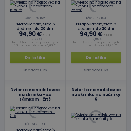
kód: 51 Z0462
kód: 51 Z0463
Predpokladaný termín
Predpokladaný termín
dodania:
do 30 dní
dodania:
do 30 dní
94,90 €
94,90 €
s DPH
s DPH
102,00 €
102,00 €
Najnižšia cena za posledných
Najnižšia cena za posledných
30 dní pred zľavou: 94,90 €
30 dní pred zľavou: 94,90 €
Do košíka
Do košíka
Skladom 0 ks
Skladom 0 ks
Dvierka na nadstavec
Dvierka na nadstavec
na skrinku - so
na skrinku na nočníky
zámkom - žlté
6
kód: 51 Z0464
Predpokladaný termín