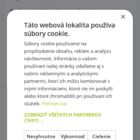
Grafomotorické tabuľky, Precvičovanie kreslenia
×
Puzzle
Táto webová lokalita používa
súbory cookie.
Kocky, vláčiky
Súbory cookie používame na
Prevliekanie
prispôsobenie obsahu, reklám a analýzu
návštevnosti. Informácie o vašom
Koráliky Hama
používaní našej stránky zdieľame aj s
našimi reklamnými a analytickými
Precvičovanie základných zručností
partnermi, ktorí ich môžu kombinovať s
Hry s farebnými tvarmi
inými informáciami, ktoré ste im poskytli
alebo ktoré zhromaždili pri používaní ich
Mozaiky plné farieb !
služieb.
Prečítať viac
Spoznaj farby a tvary
ZOBRAZIŤ VŠETKÝCH PARTNEROV
(1697) →
Magnetické skladačky
Rôznorodé stavebnice
Nevyhnutne
Výkonnosť
Cielenie