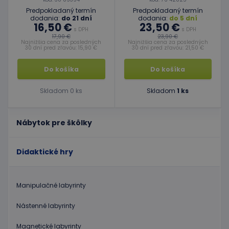
Predpokladaný termín
Predpokladaný termín
dodania:
do 21 dní
dodania:
do 5 dní
16,50 €
23,50 €
s DPH
s DPH
17,90 €
23,90 €
Najnižšia cena za posledných
Najnižšia cena za posledných
30 dní pred zľavou: 15,90 €
30 dní pred zľavou: 21,50 €
Do košíka
Do košíka
Skladom 0 ks
Skladom
1 ks
Nábytok pre škôlky
Didaktické hry
Manipulačné labyrinty
Nástenné labyrinty
Magnetické labyrinty