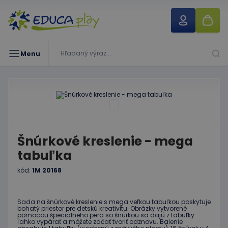
Menu
Šnúrkové kreslenie - mega
tabuľka
kód:
1M 20168
Sada na šnúrkové kreslenie s mega veľkou tabuľkou poskytuje
bohatý priestor pre detskú kreativitu. Obrázky vytvorené
pomocou špeciálneho pera so šnúrkou sa dajú z tabuľky
ľahko vypárať a môžete začať tvoriť odznovu. Balenie