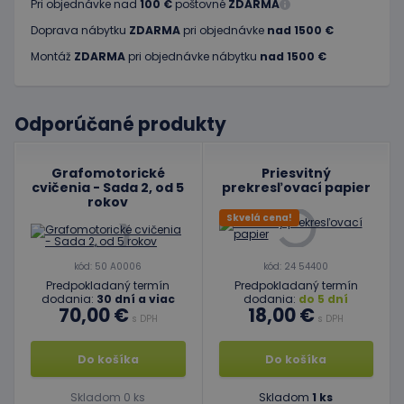
Pri objednávke nad
100 €
poštovné
ZDARMA
Doprava nábytku
ZDARMA
pri objednávke
nad 1500 €
Montáž
ZDARMA
pri objednávke nábytku
nad 1500 €
Odporúčané produkty
Grafomotorické
Priesvitný
cvičenia - Sada 2, od 5
prekresľovací papier
rokov
Skvelá cena!
kód: 50 A0006
kód: 24 54400
Predpokladaný termín
Predpokladaný termín
dodania:
30 dní a viac
dodania:
do 5 dní
70,00 €
18,00 €
s DPH
s DPH
Do košíka
Do košíka
Skladom 0 ks
Skladom
1 ks