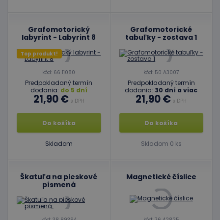
Grafomotorický
Grafomotorické
labyrint - Labyrint 8
tabuľky - zostava 1
Top produkt!
kód: 66 11080
kód: 50 A3007
Predpokladaný termín
Predpokladaný termín
dodania:
do 5 dní
dodania:
30 dní a viac
21,90 €
21,90 €
s DPH
s DPH
Do košíka
Do košíka
Skladom
Skladom 0 ks
Škatuľa na pieskové
Magnetické číslice
písmená
kód: 38 89394
kód: 76 42825