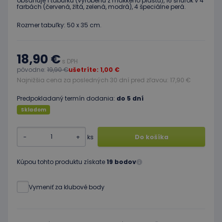
obsahuje 1 tabuľku (vyrobenú z mäkkého plastu), 16 šnúrok v 4
farbách (červená, žltá, zelená, modrá), 4 špeciálne perá.
Rozmer tabuľky: 50 x 35 cm.
18,90 €
s DPH
pôvodne:
19,90 €
ušetríte: 1,00 €
Najnižšia cena za posledných 30 dní pred zľavou: 17,90 €
Predpokladaný termín dodania:
do 5 dní
Skladom
-
+
ks
Do košíka
Kúpou tohto produktu získate
19 bodov
Vymeniť za klubové body