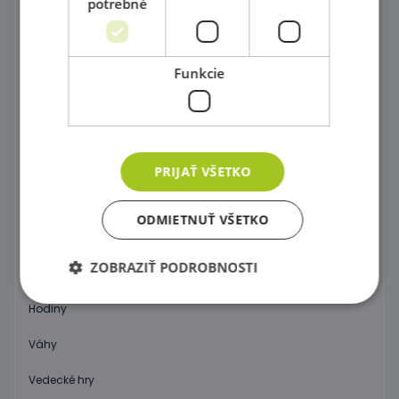
potrebné
Stavebnice Zoob
Postav si farebný svet !
Funkcie
Dráhy a tobogány
Správne priraď !
Kartičkové hry,pexeso a domino
PRIJAŤ VŠETKO
Spoločenské hry
ODMIETNUŤ VŠETKO
Objav 3D priestor !
ZOBRAZIŤ PODROBNOSTI
Počítanie a abeceda pre začiatočníkov
Hodiny
Nevyhnutne potrebné
Výkonnosť
Váhy
Cielenie
Funkcie
Vedecké hry
Nevyhnutne potrebné súbory cookie umožňujú