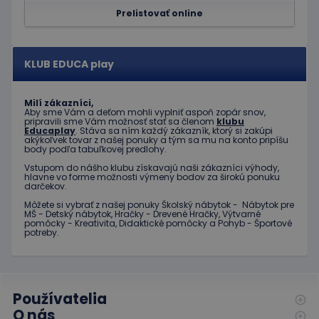
bežnejšie
a vykonáva
používanej
Prelistovať online
informácie
analytickej
o tom, ako
služby
koncový
spoločnosti
používateľ
Google. Tento
používa
súbor cookie sa
KLUB EDUCA play
webovú
používa na
stránku, a o
odlíšenie
akejkoľvek
jedinečných
reklame,
používateľov
Milí zákazníci,
ktorú
priradením
Aby sme Vám a deťom mohli vyplniť aspoň zopár snov,
mohol
pripravili sme Vám možnosť stať sa členom
klubu
náhodne
koncový
Educaplay
. Stáva sa ním každý zákazník, ktorý si zakúpi
vygenerovaného
používateľ
akýkoľvek tovar z našej ponuky a tým sa mu na konto pripíšu
čísla ako
vidieť pred
body podľa tabuľkovej predlohy.
identifikátora
návštevou
klienta. Je
uvedenej
Vstupom do nášho klubu získavajú naši zákazníci výhody,
zahrnutá v
webovej
hlavne vo forme možnosti výmeny bodov za širokú ponuku
každej
stránky.
darčekov.
požiadavke na
stránku na webe
Môžete si vybrať z našej ponuky Školský nábytok - Nábytok pre
test_cookie
15 minút
Tento
Google LLC
a slúži na
MŠ - Detský nábytok, Hračky - Drevené Hračky, Výtvarné
súbor
.doubleclick.net
výpočet údajov
pomôcky - Kreativita, Didaktické pomôcky a Pohyb - Športové
cookie
o
potreby.
nastavuje
návštevníkoch,
spoločnosť
reláciách a
DoubleClick
kampaniach pre
(ktorú
analytické
vlastní
prehľady
spoločnosť
webových
Google) s
Používatelia
stránok.
cieľom
O nás
zistiť, či