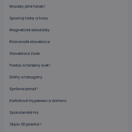
2 dni
cookie
www.educaplay.sk
používa
Mozaiky plné farieb !
služba
Cookie-
Spoznaj farby a tvary
Script.c
zapamät
predvol
Magnetické skladačky
súhlasu
súbormi
cookie
Rôznorodé stavebnice
návštev
Je
nevyhnu
Stavebnice Zoob
aby ban
cookies
Cookie-
Postav si farebný svet !
Script.c
fungova
správne
Dráhy a tobogány
Google Privacy Policy
PHPSESSID
Cookies
Cookie
PHP.net
relácie
generov
Správne priraď !
www.educaplay.sk
aplikáci
založen
Kartičkové hry,pexeso a domino
jazyku 
Toto je
univerz
Spoločenské hry
identifi
používa
údržbu
Objav 3D priestor !
premen
relácií