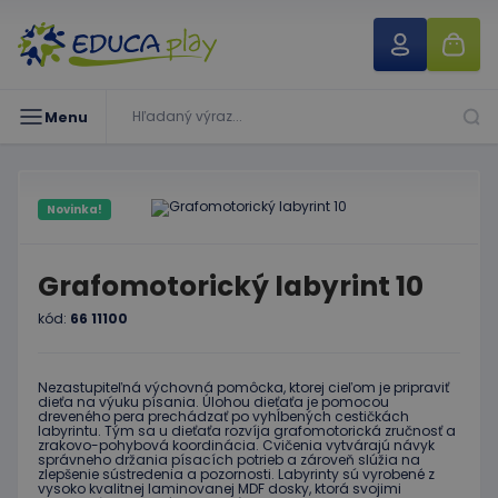
Menu
Novinka!
Grafomotorický labyrint 10
kód:
66 11100
Nezastupiteľná výchovná pomôcka, ktorej cieľom je pripraviť
dieťa na výuku písania. Úlohou dieťaťa je pomocou
dreveného pera prechádzať po vyhĺbených cestičkách
labyrintu. Tým sa u dieťaťa rozvíja grafomotorická zručnosť a
zrakovo-pohybová koordinácia. Cvičenia vytvárajú návyk
správneho držania písacích potrieb a zároveň slúžia na
zlepšenie sústredenia a pozornosti. Labyrinty sú vyrobené z
vysoko kvalitnej laminovanej MDF dosky, ktorá svojimi