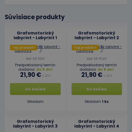
Súvisiace produkty
Grafomotorický
Grafomotorický
labyrint - Labyrint 1
labyrint - Labyrint 2
Top produkt!
Top produkt!
kód: 66 11010
kód: 66 11020
Predpokladaný termín
Predpokladaný termín
dodania:
do 5 dní
dodania:
do 5 dní
21,90 €
21,90 €
s DPH
s DPH
Do košíka
Do košíka
Skladom
Skladom
1 ks
Grafomotorický
Grafomotorický
labyrint - Labyrint 3
labyrint - Labyrint 4