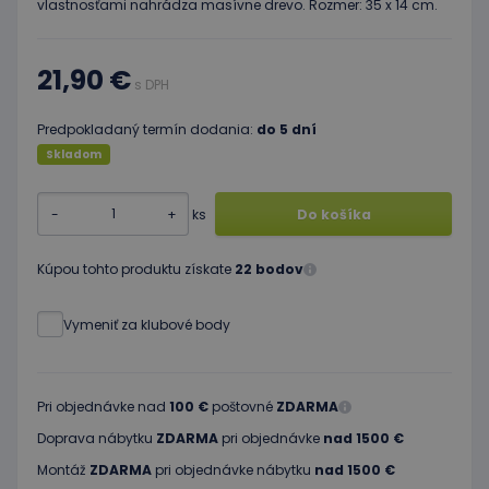
vlastnosťami nahrádza masívne drevo. Rozmer: 35 x 14 cm.
21,90 €
s DPH
Predpokladaný termín dodania:
do 5 dní
Skladom
-
+
ks
Do košíka
Kúpou tohto produktu získate
22 bodov
Vymeniť za klubové body
Pri objednávke nad
100 €
poštovné
ZDARMA
Doprava nábytku
ZDARMA
pri objednávke
nad 1500 €
Montáž
ZDARMA
pri objednávke nábytku
nad 1500 €