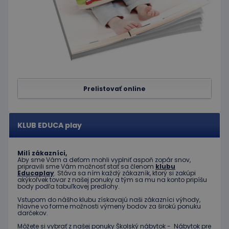
nastavuje
spoločnosť
Doubleclick
a vykonáva
informácie
o tom, ako
koncový
používateľ
používa
webovú
stránku, a o
akejkoľvek
reklame,
Prelistovať online
ktorú
mohol
koncový
používateľ
vidieť pred
KLUB EDUCA play
návštevou
uvedenej
webovej
stránky.
Milí zákazníci,
Aby sme Vám a deťom mohli vyplniť aspoň zopár snov,
pripravili sme Vám možnosť stať sa členom
klubu
Educaplay
. Stáva sa ním každý zákazník, ktorý si zakúpi
akýkoľvek tovar z našej ponuky a tým sa mu na konto pripíšu
body podľa tabuľkovej predlohy.
Vstupom do nášho klubu získavajú naši zákazníci výhody,
hlavne vo forme možnosti výmeny bodov za širokú ponuku
darčekov.
Môžete si vybrať z našej ponuky Školský nábytok - Nábytok pre