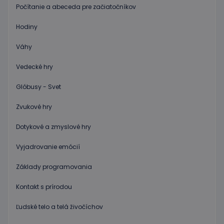
používat
Počítanie a abeceda pre začiatočníkov
Spravidl
o náho
vygener
Hodiny
číslo, s
jeho pou
môže by
Váhy
špecific
daný we
dobrým
Vedecké hry
príklado
udržani
Glóbusy - Svet
prihlás
stavu
používa
Zvukové hry
medzi
stránkam
Dotykové a zmyslové hry
limit
www.educaplay.sk
1 mesiac
Tento s
cookie s
používa
Vyjadrovanie emócií
obmedz
frekvenc
žiadostí
Základy programovania
znižuje r
ohrome
servera 
Kontakt s prírodou
nadmer
požiada
Ľudské telo a telá živočíchov
hideRightBanner
.www.educaplay.sk
2 hodiny