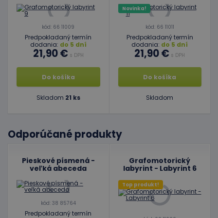
Novinka!
kód: 66 11009
kód: 66 11011
Predpokladaný termín
Predpokladaný termín
dodania:
do 5 dní
dodania:
do 5 dní
21,90 €
21,90 €
s DPH
s DPH
Do košíka
Do košíka
Skladom
21 ks
Skladom
Odporúčané produkty
Pieskové písmená -
Grafomotorický
veľká abeceda
labyrint - Labyrint 6
Top produkt!
kód: 38 85764
Predpokladaný termín