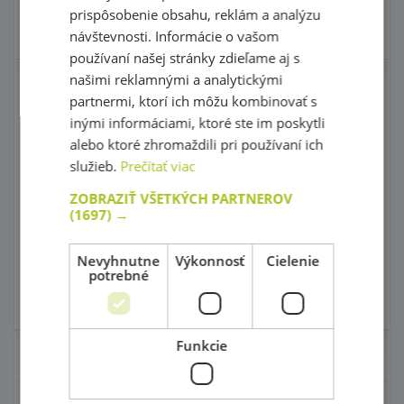
prispôsobenie obsahu, reklám a analýzu
Skladom
Skladom 0 ks
návštevnosti. Informácie o vašom
používaní našej stránky zdieľame aj s
našimi reklamnými a analytickými
Grafomotorický
Grafomotorické
partnermi, ktorí ich môžu kombinovať s
labyrint - Labyrint 5
tabuľky - zostava 1
inými informáciami, ktoré ste im poskytli
Top produkt!
alebo ktoré zhromaždili pri používaní ich
služieb.
Prečítať viac
kód: 66 11050
kód: 50 A3007
Predpokladaný termín
Predpokladaný termín
ZOBRAZIŤ VŠETKÝCH PARTNEROV
dodania:
do 5 dní
dodania:
30 dní a viac
21,90 €
(1697) →
21,90 €
s DPH
s DPH
Nevyhnutne
Výkonnosť
Cielenie
Do košíka
Do košíka
potrebné
Skladom
Skladom 0 ks
Funkcie
Nábytok pre škôlky