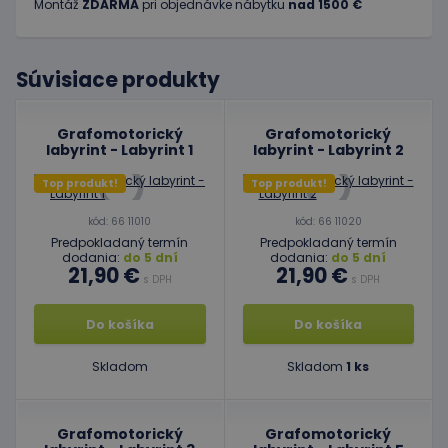
Montáž
ZDARMA
pri objednávke nábytku
nad 1500 €
Súvisiace produkty
Grafomotorický
Grafomotorický
labyrint - Labyrint 1
labyrint - Labyrint 2
Top produkt!
Top produkt!
kód: 66 11010
kód: 66 11020
Predpokladaný termín
Predpokladaný termín
dodania:
do 5 dní
dodania:
do 5 dní
21,90 €
21,90 €
s DPH
s DPH
Do košíka
Do košíka
Skladom
Skladom
1 ks
Grafomotorický
Grafomotorický