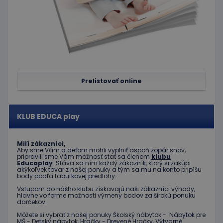
spoločnosť
Doubleclick
a vykonáva
informácie
o tom, ako
koncový
používateľ
používa
webovú
stránku, a o
akejkoľvek
Prelistovať online
reklame,
ktorú
mohol
koncový
používateľ
KLUB EDUCA play
vidieť pred
návštevou
uvedenej
webovej
Milí zákazníci,
stránky.
Aby sme Vám a deťom mohli vyplniť aspoň zopár snov,
pripravili sme Vám možnosť stať sa členom
klubu
Educaplay
. Stáva sa ním každý zákazník, ktorý si zakúpi
akýkoľvek tovar z našej ponuky a tým sa mu na konto pripíšu
body podľa tabuľkovej predlohy.
Vstupom do nášho klubu získavajú naši zákazníci výhody,
hlavne vo forme možnosti výmeny bodov za širokú ponuku
darčekov.
Môžete si vybrať z našej ponuky Školský nábytok - Nábytok pre
MŠ - Detský nábytok, Hračky - Drevené Hračky, Výtvarné