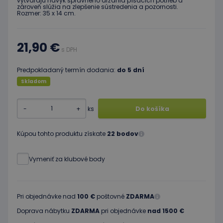
vytvárajú návyk správneho držania písacich potrieb a
zároveň slúžia na zlepšenie sústredenia a pozornosti.
Rozmer: 35 x 14 cm.
21,90 €
s DPH
Predpokladaný termín dodania:
do 5 dní
Skladom
-
+
ks
Do košíka
Kúpou tohto produktu získate
22 bodov
Vymeniť za klubové body
Pri objednávke nad
100 €
poštovné
ZDARMA
Doprava nábytku
ZDARMA
pri objednávke
nad 1500 €