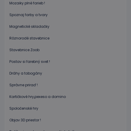
www.educaplay.sk
Mozaiky plné farieb !
používa
služba
Cookie-
Spoznaj farby a tvary
Script.c
zapamät
predvol
Magnetické skladačky
súhlasu
súbormi
cookie
Rôznorodé stavebnice
návštev
Je
nevyhnu
Stavebnice Zoob
aby ban
cookies
Postav si farebný svet !
Cookie-
Script.c
fungova
Dráhy a tobogány
správne
Google Privacy Policy
PHPSESSID
Cookies
Cookie
PHP.net
Správne priraď !
relácie
generov
www.educaplay.sk
aplikáci
založen
Kartičkové hry,pexeso a domino
jazyku 
Toto je
univerz
Spoločenské hry
identifi
používa
údržbu
Objav 3D priestor !
premen
relácií