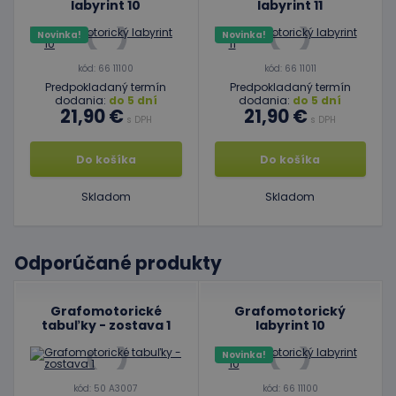
labyrint 10
labyrint 11
Novinka!
Novinka!
kód: 66 11100
kód: 66 11011
Predpokladaný termín
Predpokladaný termín
dodania:
do 5 dní
dodania:
do 5 dní
21,90 €
21,90 €
s DPH
s DPH
Do košíka
Do košíka
Skladom
Skladom
Odporúčané produkty
Grafomotorické
Grafomotorický
tabuľky - zostava 1
labyrint 10
Novinka!
kód: 50 A3007
kód: 66 11100