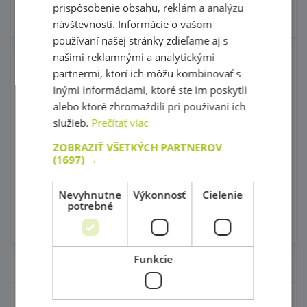
prispôsobenie obsahu, reklám a analýzu
Skladom 0 ks
Skladom
návštevnosti. Informácie o vašom
používaní našej stránky zdieľame aj s
našimi reklamnými a analytickými
Zostava na cvičenie
Priesvitný
kreslenia 1
prekresľovací papier
partnermi, ktorí ich môžu kombinovať s
inými informáciami, ktoré ste im poskytli
Skvelá cena!
alebo ktoré zhromaždili pri používaní ich
služieb.
Prečítať viac
kód: 50 A3040
kód: 24 54400
Predpokladaný termín
Predpokladaný termín
dodania:
do 30 dní
dodania:
do 5 dní
ZOBRAZIŤ VŠETKÝCH PARTNEROV
60,90 €
18,00 €
(1697) →
s DPH
s DPH
Do košíka
Do košíka
Nevyhnutne
Výkonnosť
Cielenie
potrebné
Skladom 0 ks
Skladom
1 ks
Funkcie
Nábytok pre škôlky
Didaktické hry