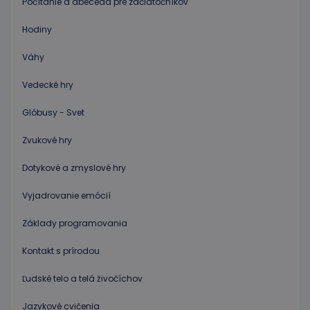
používat
Počítanie a abeceda pre začiatočníkov
Spravidl
o náho
Hodiny
vygener
číslo, s
jeho pou
Váhy
môže by
špecific
daný we
Vedecké hry
dobrým
príklado
udržani
Glóbusy - Svet
prihlás
stavu
používa
Zvukové hry
medzi
stránkam
Dotykové a zmyslové hry
limit
www.educaplay.sk
1 mesiac
Tento s
cookie s
Vyjadrovanie emócií
používa
obmedz
frekvenc
Základy programovania
žiadostí
znižuje r
ohrome
Kontakt s prírodou
servera 
nadmer
požiada
Ľudské telo a telá živočíchov
hideRightBanner
.www.educaplay.sk
2 hodiny
Jazykové cvičenia