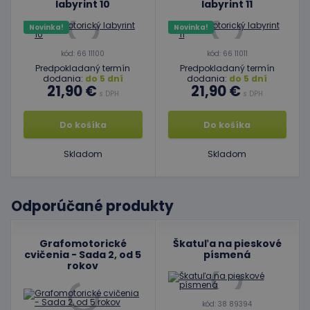
labyrint 10
labyrint 11
Novinka!
Novinka!
kód: 66 11100
kód: 66 11011
Predpokladaný termín
Predpokladaný termín
dodania:
do 5 dní
dodania:
do 5 dní
21,90 €
21,90 €
s DPH
s DPH
Do košíka
Do košíka
Skladom
Skladom
Odporúčané produkty
Grafomotorické
Škatuľa na pieskové
cvičenia - Sada 2, od 5
písmená
rokov
kód: 38 89394