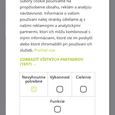
Súbory cookie používame na
Skladom
Skladom
prispôsobenie obsahu, reklám a analýzu
návštevnosti. Informácie o vašom
používaní našej stránky zdieľame aj s
Grafomotorický
Magnetické písmená
našimi reklamnými a analytickými
labyrint - Labyrint 1
- Veľká abeceda
partnermi, ktorí ich môžu kombinovať s
Top produkt!
inými informáciami, ktoré ste im poskytli
alebo ktoré zhromaždili pri používaní ich
kód: 76 42826
služieb.
Prečítať viac
Predpokladaný termín
kód: 66 11010
dodania:
do 5 dní
42,90 €
ZOBRAZIŤ VŠETKÝCH PARTNEROV
Predpokladaný termín
s DPH
dodania:
do 5 dní
(1697) →
43,90 €
21,90 €
Najnižšia cena za posledných
s DPH
30 dní pred zľavou: 39,90 €
Nevyhnutne
Výkonnosť
Cielenie
Do košíka
Do košíka
potrebné
Skladom
Skladom
4 ks
Funkcie
Nábytok pre škôlky