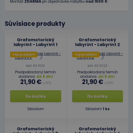
Montáž
ZDARMA
pri objednávke nábytku
nad 1500 €
Súvisiace produkty
Grafomotorický
Grafomotorický
labyrint - Labyrint 1
labyrint - Labyrint 2
Top produkt!
Top produkt!
kód: 66 11010
kód: 66 11020
Predpokladaný termín
Predpokladaný termín
dodania:
do 5 dní
dodania:
do 5 dní
21,90 €
21,90 €
s DPH
s DPH
Do košíka
Do košíka
Skladom
Skladom
1 ks
Grafomotorický
Grafomotorický