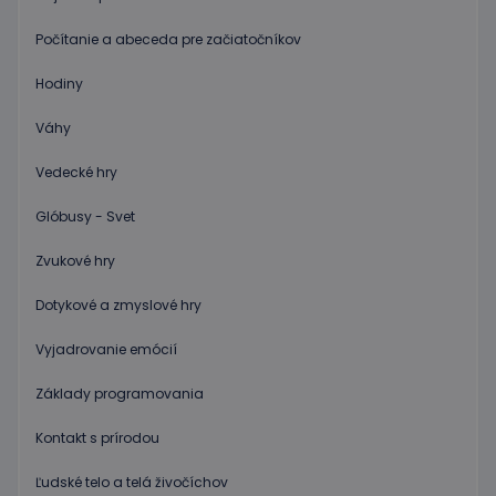
relácií
používat
Spravidl
Počítanie a abeceda pre začiatočníkov
o náho
vygener
číslo, s
Hodiny
jeho pou
môže by
Váhy
špecific
daný we
dobrým
Vedecké hry
príklado
udržani
prihlás
Glóbusy - Svet
stavu
používa
medzi
Zvukové hry
stránkam
limit
www.educaplay.sk
1 mesiac
Tento s
Dotykové a zmyslové hry
cookie s
používa
obmedz
Vyjadrovanie emócií
frekvenc
žiadostí
znižuje r
Základy programovania
ohrome
servera 
Kontakt s prírodou
nadmer
požiada
Ľudské telo a telá živočíchov
hideRightBanner
.www.educaplay.sk
2 hodiny