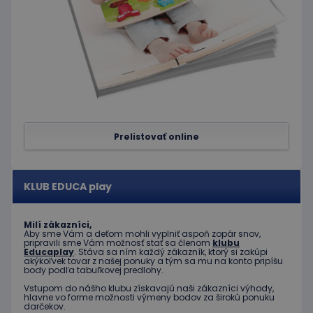
nastavuje
spoločnosť
Doubleclick
a vykonáva
informácie
o tom, ako
koncový
používateľ
používa
webovú
stránku, a o
akejkoľvek
reklame,
Prelistovať online
ktorú
mohol
koncový
používateľ
vidieť pred
návštevou
KLUB EDUCA play
uvedenej
webovej
stránky.
Milí zákazníci,
Aby sme Vám a deťom mohli vyplniť aspoň zopár snov,
pripravili sme Vám možnosť stať sa členom
klubu
Educaplay
. Stáva sa ním každý zákazník, ktorý si zakúpi
akýkoľvek tovar z našej ponuky a tým sa mu na konto pripíšu
body podľa tabuľkovej predlohy.
Vstupom do nášho klubu získavajú naši zákazníci výhody,
hlavne vo forme možnosti výmeny bodov za širokú ponuku
darčekov.