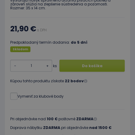
vytvárajú návyk správneho držania písacich potrieb a
zároveň slúžia na zlepšenie sústredenia a pozornosti.
Rozmer: 35 x 14 cm.
21,90 €
s DPH
Predpokladaný termín dodania:
do 5 dní
Skladom
-
+
ks
Do košíka
Kúpou tohto produktu získate
22 bodov
Vymeniť za klubové body
Pri objednávke nad
100 €
poštovné
ZDARMA
Doprava nábytku
ZDARMA
pri objednávke
nad 1500 €