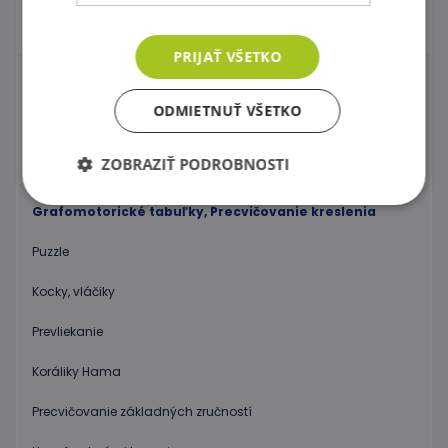
Didaktické hry
PRIJAŤ VŠETKO
Manipulačné labyrinty
ODMIETNUŤ VŠETKO
Nástenné labyrinty
ZOBRAZIŤ PODROBNOSTI
Magnetické labyrinty
Grafomotorické tabuľky, Precvičovanie kreslenia
Nevyhnutne potrebné
Výkonnosť
Puzzle
Cielenie
Funkcie
Kocky, vláčiky
Nevyhnutne potrebné súbory cookie umožňujú
základné funkcie webovej lokality, ako prihlásenie
Prevliekanie
používateľa a správa účtu. Webová lokalita sa nedá
správne používať bez nevyhnutne potrebných
Koráliky Hama
súborov cookie.
Poskytovateľ
/
Uplynutie
Precvičovanie základných zručností
Meno
Popis
Doména
platnosti