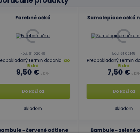
porúčané produkty
Farebné očká
Samolepiace očká n
kód: 61 02049
kód: 61 02145
redpokladaný termín dodania:
do
Predpokladaný termín d
5 dní
5 dní
9,50 €
7,50 €
s DPH
s DP
Do košíka
Do košíka
Skladom
Skladom
Bambule - červené odtiene
Bambule - zelené 