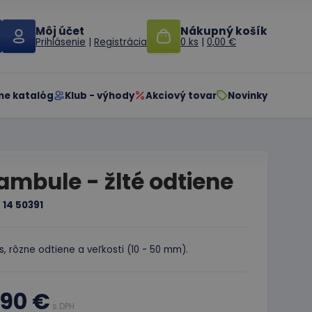
Môj účet
Nákupný košík
Prihlásenie
|
Registrácia
0 ks
|
0,00 €
ne katalóg
Klub - výhody
Akciový tovar
Novinky
ambule - žlté odtiene
:
14 50391
s, rôzne odtiene a veľkosti (10 - 50 mm).
,90 €
s DPH