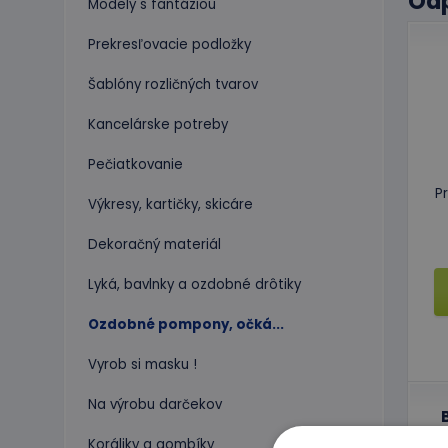
Od
Modely s fantáziou
Prekresľovacie podložky
Šablóny rozličných tvarov
Kancelárske potreby
Pečiatkovanie
P
Výkresy, kartičky, skicáre
Dekoračný materiál
Lyká, bavlnky a ozdobné drôtiky
Ozdobné pompony, očká...
Vyrob si masku !
Na výrobu darčekov
Koráliky a gombíky