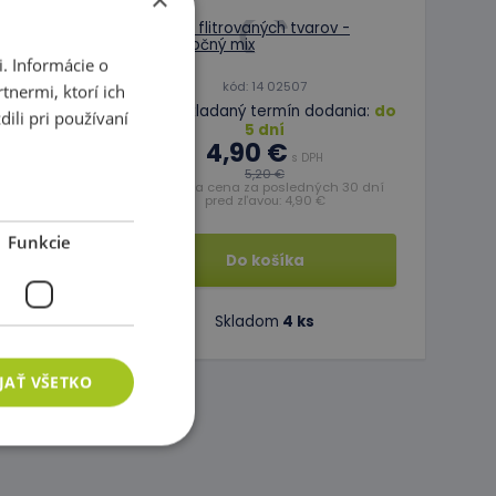
. Informácie o
kód: 14 02507
tnermi, ktorí ich
Predpokladaný termín dodania:
do
ili pri používaní
5 dní
4,90 €
odania:
do
s DPH
5,20 €
Najnižšia cena za posledných 30 dní
pred zľavou: 4,90 €
Funkcie
Do košíka
Skladom
4 ks
JAŤ VŠETKO