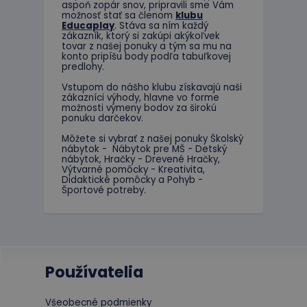
aspoň zopár snov, pripravili sme Vám
možnosť stať sa členom
klubu
Meno
Educaplay
. Stáva sa ním každý
Posky
Meno
zákazník, ktorý si zakúpi akýkoľvek
Dom
tovar z našej ponuky a tým sa mu na
_ga
konto pripíšu body podľa tabuľkovej
_gcl_au
Goog
predlohy.
.educ
Vstupom do nášho klubu získavajú naši
zákazníci výhody, hlavne vo forme
test_cookie
Goog
možnosti výmeny bodov za širokú
.doub
ponuku darčekov.
_ga_JJ046LYKNG
Môžete si vybrať z našej ponuky Školský
IDE
Goog
nábytok - Nábytok pre MŠ - Detský
.doub
nábytok, Hračky - Drevené Hračky,
Výtvarné pomôcky - Kreativita,
Didaktické pomôcky a Pohyb -
Športové potreby.
Používatelia
Všeobecné podmienky