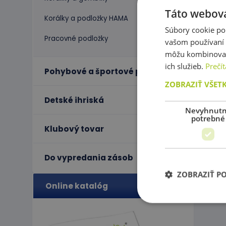
Táto webová
Korálky a podložky HAMA
Súbory cookie po
Pracovné podložky
vašom používaní n
môžu kombinovať s
ich služieb.
Prečít
P
Pohybové a športové potreby
ZOBRAZIŤ VŠET
Detské ihriská
Nevyhnut
potrebné
Klubový tovar
Do vypredania zásob
ZOBRAZIŤ P
Online katalóg