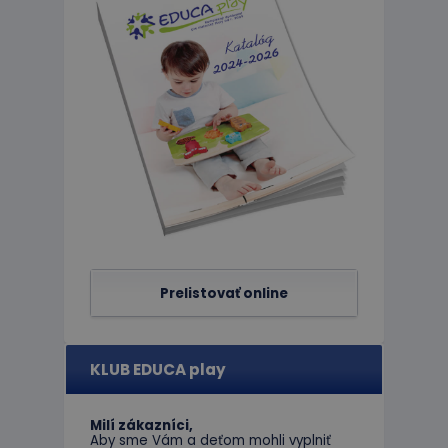
Nevyhnutne potrebné 
Webová lokalita sa 
Meno
CookieScriptConse
PHPSESSID
Prelistovať online
limit
hideRightBanner
KLUB EDUCA play
eshopcartid
Milí zákazníci,
Aby sme Vám a deťom mohli vyplniť