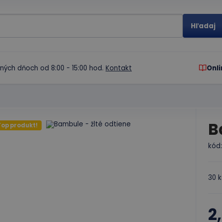
ných dňoch od 8:00 - 15:00 hod.
Kontakt
Onli
B
Top produkt!
kód
30 k
2