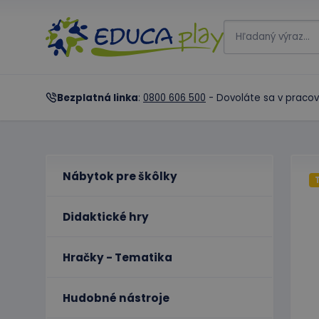
Bezplatná linka
:
0800 606 500
- Dovoláte sa v pracov
Nábytok pre škôlky
Didaktické hry
Hračky - Tematika
Hudobné nástroje