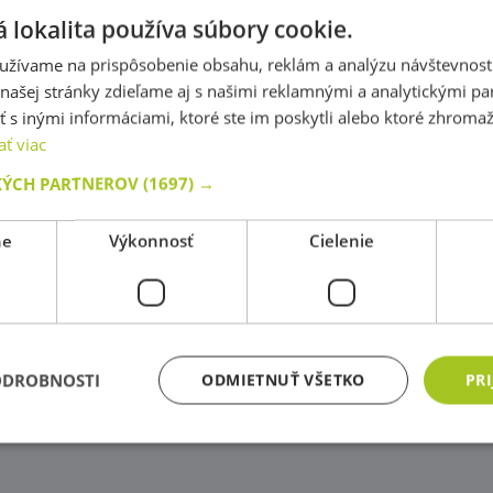
Top produkt!
Top produkt!
 lokalita používa súbory cookie.
užívame na prispôsobenie obsahu, reklám a analýzu návštevnosti
ašej stránky zdieľame aj s našimi reklamnými a analytickými par
 inými informáciami, ktoré ste im poskytli alebo ktoré zhromažd
kód: 14 50392
kód: 14 50394
ať viac
redpokladaný termín dodania:
do
Predpokladaný termín d
5 dní
5 dní
KÝCH PARTNEROV
(1697) →
2,90 €
2,90 €
s DPH
s DPH
ne
Výkonnosť
Cielenie
Do košíka
Do košíka
Skladom
2 ks
Skladom
5 ks
ODROBNOSTI
ODMIETNUŤ VŠETKO
PRI
Nevyhnutne potrebné
Výkonnosť
Cielenie
Funkcie