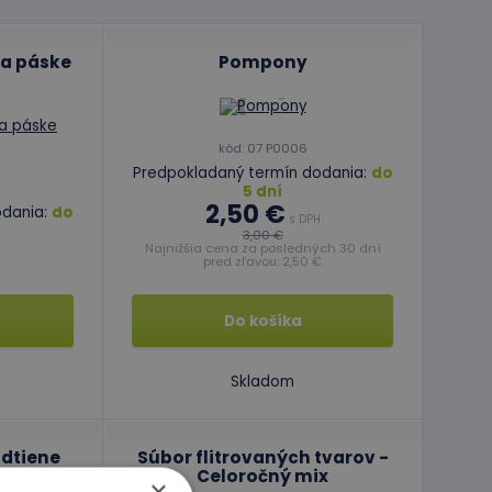
a páske
Pompony
kód: 07 P0006
Predpokladaný termín dodania:
do
5 dní
2,50 €
odania:
do
s DPH
3,00 €
Najnižšia cena za posledných 30 dní
H
pred zľavou: 2,50 €
Do košíka
Skladom
odtiene
Súbor flitrovaných tvarov -
Celoročný mix
×