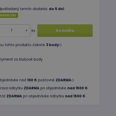
dpokladaný termín dodania:
do 5 dní
ladom 2 ks
+
ks
Do košíka
ou tohto produktu získate
3 body
Vymeniť za klubové body
 objednávke nad
100 €
poštovné
ZDARMA
rava nábytku
ZDARMA
pri objednávke
nad 1500 €
táž
ZDARMA
pri objednávke nábytku
nad 1500 €